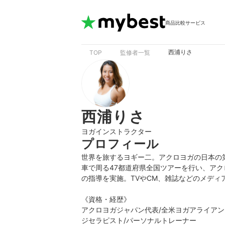
商品比較サービス
西浦りさ
TOP
監修者一覧
西浦りさ
ヨガインストラクター
プロフィール
世界を旅するヨギー二。アクロヨガの日本の第一人者
車で周る47都道府県全国ツアーを行い、アク
の指導を実施。TVやCM、雑誌などのメディ
《資格・経歴》

アクロヨガジャパン代表/全米ヨガアライアンス E
ジセラピスト/パーソナルトレーナー 
