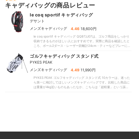
キャディバッグの商品レビュー
le coq sportif キャディバッグ
デサント
|
メンズキャディバッグ
4.46
18,600円
le coq sportif キャディバッグ QQBTJJ07は、ゴルフ用品をしっかり
収納できるものがほしい人におすすめです。実際に商品を確認したと
ころ、ボール2ダース・レーザー距離計24cm・ティーなどプレーに必
要なものを難なく収められました。比較した一部商品にはサイドポケ
ットがないものもありましたが、こちらはレインウェアも上下セット
ゴルフキャディバッグ スタンド式
で入れられます。急な雨にもサッと対応できるでしょう。持ち運びし
PYKES PEAK
やすいのもメリットです。比較したなかには本体重量が3.98kgと重た
めの商品もあったのに対し、こちらは2.98kgに抑えられていました。
|
メンズキャディバッグ
4.49
11,990円
「軽量で使いやすい」という口コミにも納得。肩掛けパッドはシング
PYKES PEAK ゴルフキャディバッグ スタンド式 10カラーは、迷った
ルタイプですが、そこまで負担にはならないでしょう。持ち手も補強
ら第一に検討してほしいメンズキャディバッグです。比較した商品に
されており、車への積み下ろしも安定して行えました。「クラブの出
は重量が4kg近いものもあったなか、こちらは「超軽量」という謳い
し入れがもたつく」という口コミに反して、クラブの出し入れもスム
文句どおり2.27kgでした。肩掛けパッドがダブルタイプで、リュック
ーズです。比較したなかで本品と同じ口枠数が5分割の商品のなかには
のように背負ったり肩掛けしたり、シーンに合わせて持ち運び方を変
フロントポケット内部の補強板がなく、グリップ部分が引っかかるも
えられるのもメリットです。クラブの出し入れのしやすさも高評価を
のもありました。対してこちらは補強板があるため、荷物を入れても
獲得しました。比較した一部商品には口枠数が4分割でクラブ同士が引
内側に膨らみにくくクラブの出し入れに干渉しません。収納力に優
っ掛かりやすいものもありましたが、こちらは口枠数が6分割。1つの
れ、短距離の移動も楽にできるため、コースだけでなく練習場にも持
枠に入るクラブの本数が少なく、干渉が起こりにくいつくりです。
って行きやすい商品です。ロゴや大胆な配色デザインでブランドらし
「クラブを出し入れしにくい」という口コミに反して、複数本のクラ
さを表現したという謳い文句どおり、ファッション含めてゴルフを楽
ブをまとめて出し入れする際もスムーズでした。収納力も十分。フロ
しめますよ。カラーも5色から選べるので、ゴルフウェアと合わせてコ
ントポケット下部にはボール2ダース、フロント上部には24cm以上の
ーディネートしたい人も、ぜひ購入を検討してみてくださいね。
レーザー距離計・ティーが入りました。比較したほとんどの商品にな
かったペットボトル用の保冷ポケットも備えています。サイドポケッ