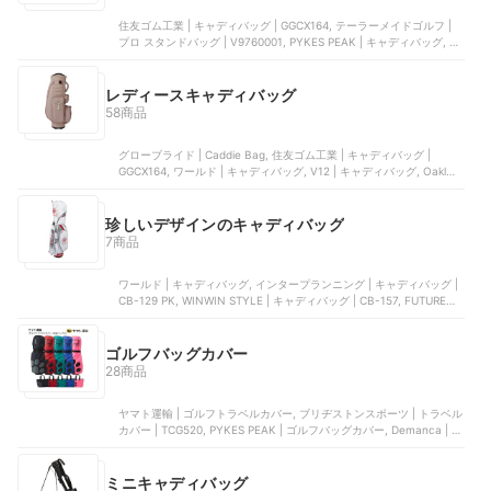
住友ゴム工業 | キャディバッグ | GGCX164, テーラーメイドゴルフ |
プロ スタンドバッグ | V9760001, PYKES PEAK | キャディバッグ, グ
ローブライド | キャディバッグ | OB1225-88, つるや | ワンサイダー
レディースキャディバッグ
58商品
グローブライド | Caddie Bag, 住友ゴム工業 | キャディバッグ |
GGCX164, ワールド | キャディバッグ, V12 | キャディバッグ, Oakley
| ゴルフスタンドバッグ
珍しいデザインのキャディバッグ
7商品
ワールド | キャディバッグ, インタープランニング | キャディバッグ |
CB-129 PK, WINWIN STYLE | キャディバッグ | CB-157, FUTURE
FOX PLAY | ゴルフバッグ, ザバンド | TYPE-D SnakeSwallow
ゴルフバッグカバー
28商品
ヤマト運輸 | ゴルフトラベルカバー, ブリヂストンスポーツ | トラベル
カバー | TCG520, PYKES PEAK | ゴルフバッグカバー, Demanca | ゴ
ルフバッグカバー, ビームス | BEAMS GOLF トラベルカバー 2 | 81-
04-0663-833
ミニキャディバッグ