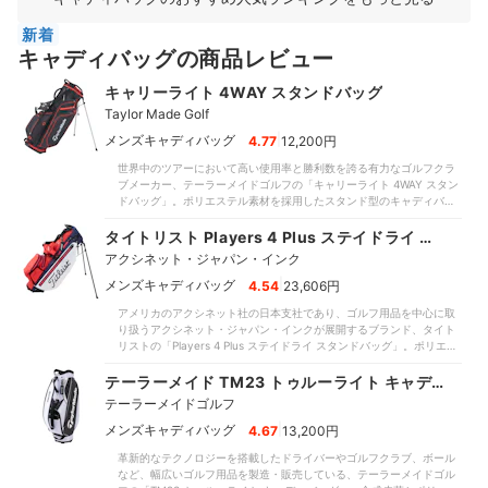
新着
キャディバッグの商品レビュー
キャリーライト 4WAY スタンドバッグ
Taylor Made Golf
|
メンズキャディバッグ
4.77
12,200円
世界中のツアーにおいて高い使用率と勝利数を誇る有力なゴルフクラ
ブメーカー、テーラーメイドゴルフの「キャリーライト 4WAY スタン
ドバッグ」。ポリエステル素材を採用したスタンド型のキャディバッ
グで、口枠にはトップハンドルがついています。持ち運びやすさの検
証では、持ち手が鋲で留められていて芯があるので、しっかり補強さ
タイトリスト Players 4 Plus ステイドライ ス
れている印象。短い距離の移動や車での積み下ろし作業などを楽に行
タンドバッグ
アクシネット・ジャパン・インク
えました。また、肩掛けパッドのタイプはダブルで本体重量は2.25kg
と非常に軽量であるため、クラブやボールを収納しても快適に持ち運
|
メンズキャディバッグ
4.54
23,606円
べるでしょう。収納力についても高評価を獲得。コースをプレーする
アメリカのアクシネット社の日本支社であり、ゴルフ用品を中心に取
のに必要なゴルフ用品を十分な数収納できました。サイドポケットに
り扱うアクシネット・ジャパン・インクが展開するブランド、タイト
レインウェアを上下セットでスムーズに収納できる点もメリット。ま
リストの「Players 4 Plus ステイドライ スタンドバッグ」。ポリエス
た、ペットボトル専用のポケットがある点はうれしいポイントです。
テルを採用したスタンド型のキャディバッグで、ドライバーの長さは
一方で、口径サイズは9.5型と大きいものの口枠数が4分割なため、ク
47インチまで対応しています。持ち運びやすさの検証では、本体重量
テーラーメイド TM23 トゥルーライト キャデ
ラブを出し入れする際にクラブ同士が干渉しやすいのが気になりまし
がわずか2.29kgと非常に軽量で肩掛けパッドのタイプがダブルなの
た。フロントポケットの内部に補強板がないので、荷物の干渉によっ
ィバッグ
テーラーメイドゴルフ
で、ゴルフ用品を入れても快適に持ち運べます。持ち手の補強はされ
てややドライバーが突っかかりやすく入れにくい印象です。
ていないものの、シーンによって肩掛けしたり背負って持ち運んだり
|
メンズキャディバッグ
4.67
13,200円
できるのはメリットです。収納力についても高評価を獲得。レインウ
革新的なテクノロジーを搭載したドライバーやゴルフクラブ、ボール
ェアを上下セットでスムーズに収納できるうえペットボトル専用のポ
など、幅広いゴルフ用品を製造・販売している、テーラーメイドゴル
ケットがある点はうれしいポイント。また、コースをプレーするのに