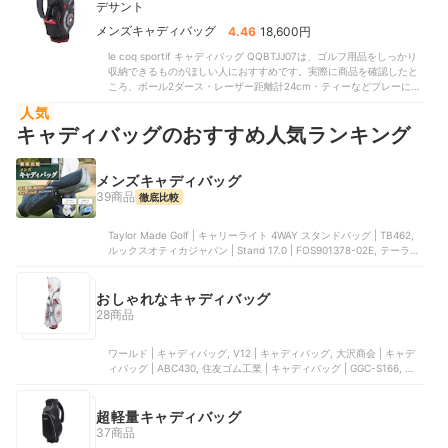
あります。
デサント
獲得しました。比較した一部商品には口枠数が4分割でクラブ同士が引
っ掛かりやすいものもありましたが、こちらは口枠数が6分割。1つの
|
メンズキャディバッグ
4.46
18,600円
枠に入るクラブの本数が少なく、干渉が起こりにくいつくりです。
le coq sportif キャディバッグ QQBTJJ07は、ゴルフ用品をしっかり
「クラブを出し入れしにくい」という口コミに反して、複数本のクラ
収納できるものがほしい人におすすめです。実際に商品を確認したと
ブをまとめて出し入れする際もスムーズでした。収納力も十分。フロ
ころ、ボール2ダース・レーザー距離計24cm・ティーなどプレーに必
ントポケット下部にはボール2ダース、フロント上部には24cm以上の
要なものを難なく収められました。比較した一部商品にはサイドポケ
レーザー距離計・ティーが入りました。比較したほとんどの商品にな
人気
ットがないものもありましたが、こちらはレインウェアも上下セット
かったペットボトル用の保冷ポケットも備えています。サイドポケッ
キャディバッグのおすすめ人気ランキング
で入れられます。急な雨にもサッと対応できるでしょう。持ち運びし
トには、レインウェアや防寒着も無理なく収納可能。突然雨が降って
やすいのもメリットです。比較したなかには本体重量が3.98kgと重た
きても、サッと取り出して対応できるでしょう。「軽くて持ち運びや
めの商品もあったのに対し、こちらは2.98kgに抑えられていました。
すい」という口コミに違わず、ゴルフ用品をたっぷり収納してもそれ
「軽量で使いやすい」という口コミにも納得。肩掛けパッドはシング
メンズキャディバッグ
ほど重さは感じずに済みそうです。さらに背負って運べば体への負担
ルタイプですが、そこまで負担にはならないでしょう。持ち手も補強
が分散されます。価格も1万円台と比較したなかでもリーズナブルなの
39商品
徹底比較
されており、車への積み下ろしも安定して行えました。「クラブの出
で、ぜひこの機会に購入を検討してみてくださいね。
し入れがもたつく」という口コミに反して、クラブの出し入れもスム
Taylor Made Golf | キャリーライト 4WAY スタンドバッグ | TB462,
ーズです。比較したなかで本品と同じ口枠数が5分割の商品のなかには
ルックスオティカジャパン | Stand 17.0 | FOS901378-02E, テーラー
フロントポケット内部の補強板がなく、グリップ部分が引っかかるも
メイドゴルフ | TM23 トゥルーライト キャディバッグ | ‎TJ105, 住友ゴ
のもありました。対してこちらは補強板があるため、荷物を入れても
ム工業 | キャディバッグ | GGCX164, アクシネット・ジャパン・イン
内側に膨らみにくくクラブの出し入れに干渉しません。収納力に優
ク | Players 4 Plus ステイドライ スタンドバッグ | TB21SX3
おしゃれなキャディバッグ
れ、短距離の移動も楽にできるため、コースだけでなく練習場にも持
って行きやすい商品です。ロゴや大胆な配色デザインでブランドらし
28商品
さを表現したという謳い文句どおり、ファッション含めてゴルフを楽
しめますよ。カラーも5色から選べるので、ゴルフウェアと合わせてコ
ワールド | キャディバッグ, V12 | キャディバッグ, 大沢商会 | キャデ
ーディネートしたい人も、ぜひ購入を検討してみてくださいね。
ィバッグ | ABC430, 住友ゴム工業 | キャディバッグ | GGC-S166, ユ
ニオンゲートグループ | CR-6 #03 FD | BRG251D45
超軽量キャディバッグ
37商品