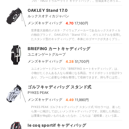
フの「TM23 トゥルーライト キャディバッグ」。合成皮革とポリエス
必要なゴルフ用品を十分な数収納できました。一方でクラブの出し入
テルを採用したキャディバッグで、ドライバーの長さは47インチまで
れのしやすさの検証では、口径サイズは9型で口枠数が4分割なため、
対応しています。持ち運びやすさの検証では、肩掛けパッドのタイプ
OAKLEY Stand 17.0
クラブ同士が干渉しやすく取り出しにくいのが気になりました。フロ
がシングルであるものの本体重量が2.47kgと非常に軽量で、クラブや
ントポケットの内部に補強板がないので、荷物の干渉によってドライ
ルックスオティカジャパン
ボールを収納しても持ち運びやすいでしょう。また、持ち手がしっか
バーが奥まで入りにくいでしょう。
り補強されているため、車での積み下ろし作業や練習場などの短い距
|
メンズキャディバッグ
4.70
17,160円
離の移動はしやすいといえます。収納力についても高評価を獲得。サ
世界最大規模のメガネ・アイウェアメーカーであるルックスオティカ
イドポケットには、レインウェアや防寒着などを上下セットで無理や
の独自ブランド、OAKLEYの「Stand 17.0 」。ポリエステルを採用し
り押し込むことなく収納が可能です。また、フロントポケットにボー
たスタンド型のキャディバッグで、本体にロゴマークが大きくプリン
ル2ダースとレーザー距離計を収納できました。クラブの出し入れのし
トされているのが特徴的な商品です。持ち運びやすさの検証では、本
やすさの検証では、口枠数は5分割ですがフロントポケットの内部に補
体重量は2.46kgと非常に軽量で肩掛けパッドのタイプがダブルなの
BRIEFING カートキャディバッグ
強板がついているので、荷物の膨らみに干渉されずドライバーを出し
で、クラブやボールを収納しても快適に持ち運べました。持ち手に芯
入れしやすい印象。ドライバーの枠にほかのウッドを収納しても、出
ユニオンゲートグループ
はありませんが鋲で留められていて補強されている点もメリットで
し入れのしにくさはそれほど気にならないでしょう。
す。収納力についても高評価を獲得。フロントポケットにボール2ダー
|
メンズキャディバッグ
4.28
51,700円
スと、レーザー距離計を収納できました。コースをプレーするうえ
ユニオンゲートグループの「BRIEFING カートキャディバッグ」は、
で、必要なゴルフ用品は十分収納できるといえます。また、サイドポ
小物がたくさんある人なら候補になる商品。サイドポケットが合計5つ
ケットにレインウェアや防寒着などを、上下セットでスムーズに収納
あり、プレーに必要な小物を整理して収納できます。持ち手には芯が
できるのもうれしいポイントです。一方で、口枠数が5分割であるうえ
あり鋲でとめられているので、車の積み下ろし作業や短い距離の移動
フロントポケットの内部に補強板がないので、クラブ同士が干渉しや
を安定して行えるでしょう。本体重量は3.04kgと軽くはなく肩掛けパ
ゴルフキャディバッグ スタンド式
すくやや取り出しにくいのが難点。よく使用するドライバーの枠に
ッドのタイプはシングルですが、持ち運びは十分にしやすい印象で
は、ほかのクラブを入れないようにするとよいでしょう。
PYKES PEAK
す。口径サイズは8.5型とやや小ぶり。口枠数は5分割ですが、フロン
トポケットの内部には補強板があるので、ドライバーやウッド系のク
|
メンズキャディバッグ
4.49
11,990円
ラブを出し入れしやすいでしょう。小物は整理しやすいものの、キャ
PYKES PEAK ゴルフキャディバッグ スタンド式 10カラーは、迷った
ディバッグとしてはサイズが小さく、収納力は比較的低めに。フロン
ら第一に検討してほしいメンズキャディバッグです。比較した商品に
トポケットの下部にはボール2ダースしか入らず、上部には小さなレー
は重量が4kg近いものもあったなか、こちらは「超軽量」という謳い
ザー距離計でなければ入りませんでした。保冷ポケットはなく、サイ
文句どおり2.27kgでした。肩掛けパッドがダブルタイプで、リュック
ドポケットはレインウェアを押し込まなければ入らないほどの大き
のように背負ったり肩掛けしたり、シーンに合わせて持ち運び方を変
le coq sportif キャディバッグ
さ。小物以外の荷物が多い人の場合は、満足に収納できない可能性が
えられるのもメリットです。クラブの出し入れのしやすさも高評価を