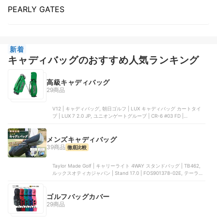
PEARLY GATES
新着
キャディバッグのおすすめ人気ランキング
高級キャディバッグ
29商品
V12 | キャディバッグ, 朝日ゴルフ | LUX キャディバッグ カートタイ
プ | LUX 7 2.0 JP, ユニオンゲートグループ | CR-6 #03 FD |
BRG251D45, V12 | キャディバッグ, ユニオンゲートグループ |
STANDARD SERIES CR-4 | BRG253D03
メンズキャディバッグ
39商品
徹底比較
Taylor Made Golf | キャリーライト 4WAY スタンドバッグ | TB462,
ルックスオティカジャパン | Stand 17.0 | FOS901378-02E, テーラー
メイドゴルフ | TM23 トゥルーライト キャディバッグ | ‎TJ105, 住友ゴ
ム工業 | キャディバッグ | GGCX164, アクシネット・ジャパン・イン
ク | Players 4 Plus ステイドライ スタンドバッグ | TB21SX3
ゴルフバッグカバー
29商品