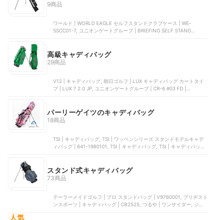
9商品
ワールド | WORLD EAGLE セルフスタンドクラブケース | WE-
SSCC01-7, ユニオンゲートグループ | BRIEFING SELF STAND
CARRY | BRG191D06, 住友ゴム工業 | クラブケース | GGB-X129C, 美
津濃 | ミニスタンドバッグ | 5LJC213400, 朝日ゴルフ | ミニスタンド
バッグ | TDMS-2277
高級キャディバッグ
29商品
V12 | キャディバッグ, 朝日ゴルフ | LUX キャディバッグ カートタイ
プ | LUX 7 2.0 JP, ユニオンゲートグループ | CR-6 #03 FD |
BRG251D45, V12 | キャディバッグ, ユニオンゲートグループ |
STANDARD SERIES CR-4 | BRG253D03
パーリーゲイツのキャディバッグ
18商品
TSI | キャディバッグ, TSI | ワッペンシリーズ スタンドモデルキャデ
ィバッグ | 641-1980101, TSI | キャディバッグ, TSI | キャディバッグ,
TSI | スタンド型キャディバッグ
スタンド式キャディバッグ
73商品
テーラーメイドゴルフ | プロ スタンドバッグ | V9760001, ブリヂスト
ンスポーツ | キャディバッグ | CB2525, つるや | ワンサイダー, ジー
プ | OOWLS スタンドキャディバッグ | JYPRF23FSB, Taylor Made
人気
Golf. | キャディバッグ | V9760201