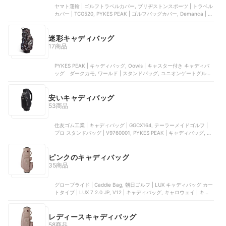
ヤマト運輸 | ゴルフトラベルカバー, ブリヂストンスポーツ | トラベル
カバー | TCG520, PYKES PEAK | ゴルフバッグカバー, Demanca | ゴ
ルフバッグカバー, ビームス | BEAMS GOLF トラベルカバー 2 | 81-
04-0663-833
迷彩キャディバッグ
17商品
PYKES PEAK | キャディバッグ, Oowls | キャスター付き キャディバ
ッグ ダークカモ, ワールド | スタンドバッグ, ユニオンゲートグルー
プ | STANDARD SERIES CR-4 | BRG253D03, エース | キャディバッグ
安いキャディバッグ
53商品
住友ゴム工業 | キャディバッグ | GGCX164, テーラーメイドゴルフ |
プロ スタンドバッグ | V9760001, PYKES PEAK | キャディバッグ, グ
ローブライド | キャディバッグ | OB1225-88, ワールド | キャディバ
ッグ
ピンクのキャディバッグ
35商品
グローブライド | Caddie Bag, 朝日ゴルフ | LUX キャディバッグ カー
トタイプ | LUX 7 2.0 JP, V12 | キャディバッグ, キャロウェイ | キャ
ディバッグ | 5125034, TSI | キャディバッグ
レディースキャディバッグ
58商品