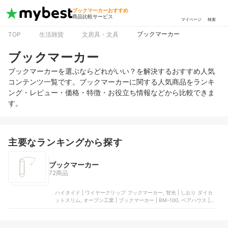
ブックマーカーおすすめ
商品比較サービス
マイページ
検索
ブックマーカー
TOP
生活雑貨
文房具・文具
ブックマーカー
ブックマーカーを選ぶならどれがいい？を解決するおすすめ人気
コンテンツ一覧です。ブックマーカーに関する人気商品をランキ
ング・レビュー・価格・特徴・お役立ち情報などから比較できま
す。
主要なランキングから探す
ブックマーカー
72商品
ハイタイド | ワイヤークリップ ブックマーカー, 智光 | しおり ダイカ
ットスリム, オープン工業 | ブックマーカー | BM-100, ベアハウス |
読書記録しおり, 雑貨才蔵 | ブックダーツ