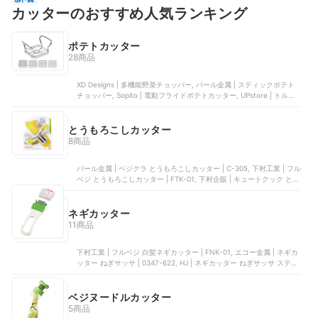
カッターのおすすめ人気ランキング
ポテトカッター
28商品
XD Designs | 多機能野菜チョッパー, パール金属 | スティックポテト
チョッパー, Sopito | 電動フライドポテトカッター, UPstore | トルネ
ードポテトカッター, DAOYI | ポテトカッター
とうもろこしカッター
8商品
パール金属 | ベジクラ とうもろこしカッター | C-305, 下村工業 | フル
ベジ とうもろこしカッター | FTK-01, 下村企販 | キュートクック とう
もろこしカッター | 34157, パール金属 | とうもろこしカッター | CC-
1224, 下村工業 | 味わい食房 とうもろこしカッター | ATK-213
ネギカッター
11商品
下村工業 | フルベジ 白髪ネギカッター | FNK-01, エコー金属 | ネギカ
ッター ねぎサッサ | 0347-622, HJ | ネギカッター ねぎサッサ ステン
レス | CSQ-BXG, YUHENGCT | ネギカッター, 千葉工業所 | 電動ネギ
平ジュニア | CNG12
ベジヌードルカッター
5商品