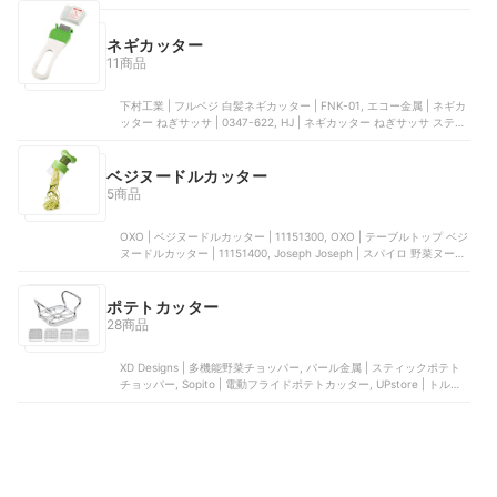
もろこしカッター | 34157, パール金属 | とうもろこしカッター | CC-
1224, 下村工業 | 味わい食房 とうもろこしカッター | ATK-213
ネギカッター
11商品
下村工業 | フルベジ 白髪ネギカッター | FNK-01, エコー金属 | ネギカ
ッター ねぎサッサ | 0347-622, HJ | ネギカッター ねぎサッサ ステン
レス | CSQ-BXG, YUHENGCT | ネギカッター, 千葉工業所 | 電動ネギ
平ジュニア | CNG12
ベジヌードルカッター
5商品
OXO | ベジヌードルカッター | 11151300, OXO | テーブルトップ ベジ
ヌードルカッター | 11151400, Joseph Joseph | スパイロ 野菜ヌード
ルカッター, 貝印 | スパイラルカッター | DH2081, パール金属 | ベジヌ
ードルマシーン | C-8202
ポテトカッター
28商品
XD Designs | 多機能野菜チョッパー, パール金属 | スティックポテト
チョッパー, Sopito | 電動フライドポテトカッター, UPstore | トルネ
ードポテトカッター, DAOYI | ポテトカッター