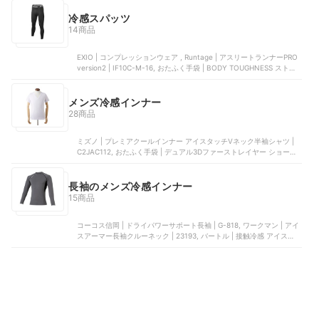
冷感スパッツ
14商品
EXIO | コンプレッションウェア , Runtage | アスリートランナーPRO
version2 | IF10C-M-16, おたふく手袋 | BODY TOUGHNESS ストレ
ッチロングパンツ | JW-732, 白鳩 | MIZUNO レギンス, D_Monikall |
コンプレッションタイツ
メンズ冷感インナー
28商品
ミズノ | プレミアクールインナー アイスタッチVネック半袖シャツ |
C2JAC112, おたふく手袋 | デュアル3Dファーストレイヤー ショート
スリーブ クルーネックシャツ | JW-521, バートル | インナー 接触冷感
アイスフィッテッド | 4097, コーコス信岡 | ドライパワーサポート長
袖 | G-818, ワークマン | アイスアーマー長袖クルーネック | 23193
長袖のメンズ冷感インナー
15商品
コーコス信岡 | ドライパワーサポート長袖 | G-818, ワークマン | アイ
スアーマー長袖クルーネック | 23193, バートル | 接触冷感 アイスフィ
ット 長袖 インナー | 4097, バートル | インナー, 藤原産業 | 長袖コン
プレッション | 520772-DK-L