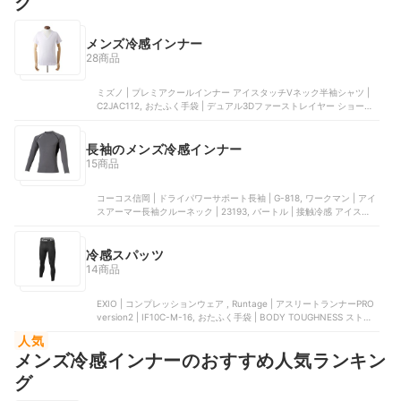
グ
メンズ冷感インナー
28商品
ミズノ | プレミアクールインナー アイスタッチVネック半袖シャツ |
C2JAC112, おたふく手袋 | デュアル3Dファーストレイヤー ショート
スリーブ クルーネックシャツ | JW-521, バートル | インナー 接触冷感
アイスフィッテッド | 4097, コーコス信岡 | ドライパワーサポート長
袖 | G-818, ワークマン | アイスアーマー長袖クルーネック | 23193
長袖のメンズ冷感インナー
15商品
コーコス信岡 | ドライパワーサポート長袖 | G-818, ワークマン | アイ
スアーマー長袖クルーネック | 23193, バートル | 接触冷感 アイスフィ
ット 長袖 インナー | 4097, バートル | インナー, 藤原産業 | 長袖コン
プレッション | 520772-DK-L
冷感スパッツ
14商品
EXIO | コンプレッションウェア , Runtage | アスリートランナーPRO
version2 | IF10C-M-16, おたふく手袋 | BODY TOUGHNESS ストレ
ッチロングパンツ | JW-732, 白鳩 | MIZUNO レギンス, D_Monikall |
人気
コンプレッションタイツ
メンズ冷感インナーのおすすめ人気ランキン
グ