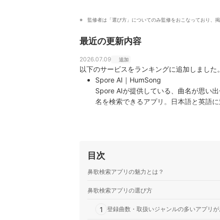
監修者は「選び方」についてのみ監修をおこなっており、掲
最近の更新内容
2026.07.09
追加
以下のサービスをランキングに追加しました
Spore AI｜HumSong
Spore AIが提供している、曲名が
名を検索できるアプリ。日本語と英語に
タップして、ハミングし、曲を検索する
YAMAHA｜歌っちゃお検索
歌唱・鼻歌・キーボードを弾いて曲を検
とすぐに検索が始まって、歌い続けるたび
目次
を利用して購入できるため、すぐダウン
Beatfind Music Recognition｜音楽認識
鼻歌検索アプリの魅力とは？
曲を見つけるだけでなく、アーティスト
は、Spotify・Deezer・YouTu
鼻歌検索アプリの選び方
といった面白い機能があるのも特徴です
1
Peace｜音楽認識 曲名が分かるアプリ
登録曲数・取扱いジャンルの多いアプリが