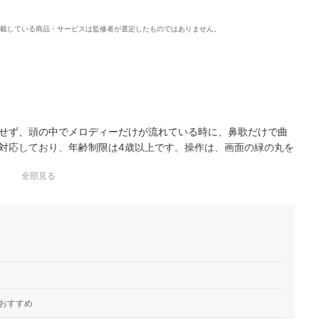
載している商品・サービスは監修者が選定したものではありません。
。
思い出せず、頭の中でメロディーだけが流れている時に、鼻歌だけで曲
対応しており、年齢制限は4歳以上です。操作は、画面の緑の丸を
だけの3ステッ…
全部見る
索できるヤマハの公式アプリです。独自の検索機能により、歌う
に候補の曲が絞られます。表示された曲はアプリ内からiTunes
ロードしたいときに…
の情報やアルバムの曲まで教えてくれるアプリです。探した曲
beで全体を聴くことができます。SNSでの共有に加え、パーティーモード
。
おすすめ