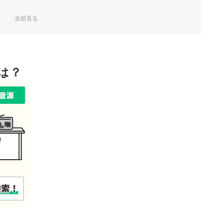
が、たった数秒でわかる音楽認識アプリです。最先端のAI技術と
確に曲名とアーティスト名を認識できるのが特徴。カフェやクラ
全部見る
からの検索にも活用でき…
は？