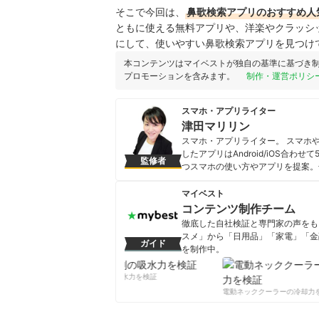
そこで今回は、
鼻歌検索アプリのおすすめ人
ともに使える無料アプリや、洋楽やクラッシ
にして、使いやすい鼻歌検索アプリを見つけ
本コンテンツはマイベストが独自の基準に基づき
プロモーションを含みます。
制作・運営ポリシ
スマホ・アプリライター
津田マリリン
スマホ・アプリライター。 スマホ
したアプリはAndroid/iOS合
監修者
つスマホの使い方やアプリを提案。
チし、誰もが快適なスマホライフを
津田マリリンのプロフィール
マイベスト
コンテンツ制作チーム
徹底した自社検証と専門家の声をもと
スメ」から「日用品」「家電」「金
ガイド
を制作中。
コンテンツ制作チームのプロフ
柔軟剤の吸水力を検証
電動ネッククーラーの冷却力を