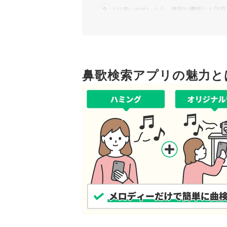
流れている音楽の曲名やアーティスト名
2
より使いやすいよう、便利な機能にも注目
何百万曲もの音楽データベースから、正
ブのイベントをはじめ、テレビやラジオ
3
無料or有料？料金もチェック
鼻歌検索アプリ全6選おすすめ人気ランキング
音楽配信サービスも活用しよう！
鼻歌検索アプリの魅力と