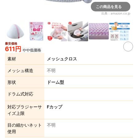
この商品を見る
出典：
amazon.co.jp
最安価格
2+
611円
やや低価格
素材
メッシュクロス
メッシュ構造
不明
形状
ドーム型
ドラム式対応
対応ブラジャーサ
Fカップ
イズ上限
目の細かいネット
不明
使用