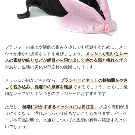
ブラジャーの生地や装飾の傷みを少しでも軽減するために、メッ
シュが細かい洗濯ネットを選びましょう。
メッシュが粗いとレー
スの素材や飾りなどが網目から飛び出して他の衣類と擦れる
場合
があり、生地の劣化や型崩れの原因になります。
メッシュが細かいものなら、
ブラジャーとネットの接触面をやさ
しく包み込み、洗濯中の摩擦を軽減
できるでしょう。とくに、繊
細なレースやリボンつきのブラジャーにおすすめです。
ただし、
極端に細かすぎるメッシュには要注意
。水流や洗剤が通
りにくくなり、汚れがしっかり落ちないこともあります。パッケ
ージや商品説明で、水通りについての説明の有無を確認するとい
いでしょう。