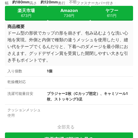
約180mm
約120mm
不明
幅
高さ
奥行
ファスナーカバー付き
楽天市場
Amazon
ヤフー
673円
736円
611円
商品概要
ドーム型の形状でカップの形を崩さず、包み込むような洗い心
地を実現。外側と内側で種類の違うメッシュを使用したり、縫
い代をテープでくるんだりと、下着へのダメージを最小限にお
さえます。グッドデザイン賞を受賞した開閉しやすい大きな引
き手もポイントです。
入り個数
1個
乾燥機対応
洗濯可能量目安
ブラジャー2枚（Cカップ想定）、キャミソール1
枚、ストッキング3足
クッションメッシュ
使用
全部見る