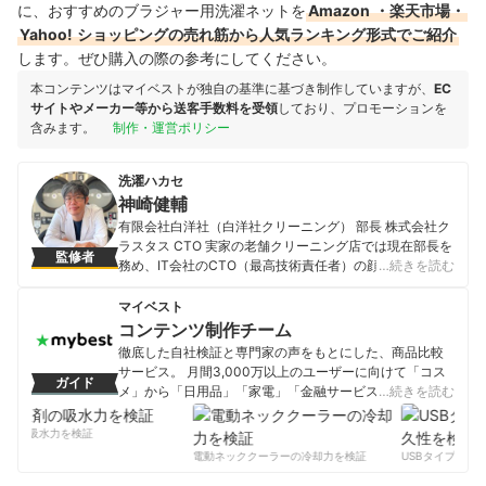
に、おすすめのブラジャー用洗濯ネットを
Amazon
・楽天市場・
Yahoo!
ショッピングの売れ筋から人気ランキング形式でご紹介
します。ぜひ購入の際の参考にしてください。
本コンテンツはマイベストが独自の基準に基づき制作していますが、
EC
サイトやメーカー等から送客手数料を受領
しており、プロモーションを
含みます。
制作・運営ポリシー
洗濯ハカセ
神崎健輔
有限会社白洋社（白洋社クリーニング） 部長 株式会社ク
ラスタス CTO 実家の老舗クリーニング店では現在部長を
監修者
務め、IT会社のCTO（最高技術責任者）の顔も持つ。宅
…続きを読む
配クリーニングサービス「Nexcy（ネクシー）」を開発
し、全国から集配可能なクリーニング店の運営も行う。
マイベスト
「洗濯ハカセ」として雑誌やFacebook・ twitter・
コンテンツ制作チーム
instagram等のSNSなどで家庭向けの洗濯のアドバイスを
徹底した自社検証と専門家の声をもとにした、商品比較
行い、勉強会を開催するなどして地域を盛り上げる活動
サービス。 月間3,000万以上のユーザーに向けて「コス
ガイド
にも精力的に取り組んでいる。
メ」から「日用品」「家電」「金融サービス」まで、ベ
…続きを読む
神崎健輔のプロフィール
ストな商品を選んでもらうために、毎日コンテンツを制
作中。
剤の吸水力を検証
コンテンツ制作チームのプロフィール
電動ネッククーラーの冷却力を検証
USBタイプCケー