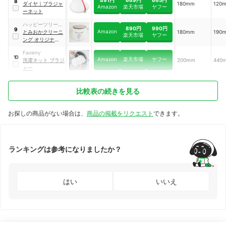
8
ダイヤ
｜
ブラジャ
180mm
120
Amazon
楽天市場
ヤフー
ーネット
ハッピーツリー・
890円
990円
9
Amazon
アンド・カンパニ
とみおかクリーニ
180mm
190
楽天市場
ヤフー
ー
ング オリジナル
ランドリーネット
Faoeny
10
Amazon
楽天市場
ヤフー
洗濯ネット ブラジ
200mm
440
ャー
比較表の続きを見る
お探しの商品がない場合は、
商品の掲載をリクエスト
できます。
ランキングは参考になりましたか？
はい
いいえ