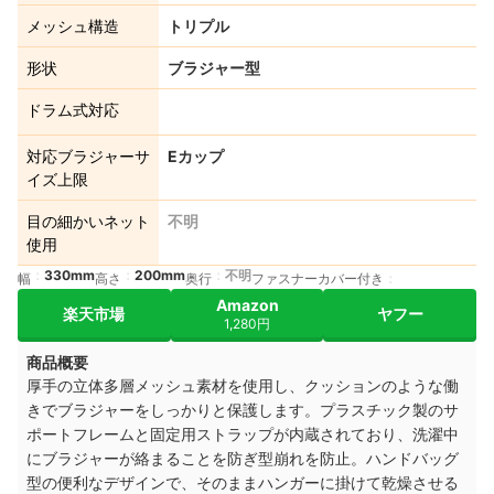
メッシュ構造
トリプル
形状
ブラジャー型
ドラム式対応
対応ブラジャーサ
Eカップ
イズ上限
目の細かいネット
不明
使用
330mm
200mm
不明
幅
高さ
奥行
ファスナーカバー付き
Amazon
楽天市場
ヤフー
1,280円
商品概要
厚手の立体多層メッシュ素材を使用し、クッションのような働
きでブラジャーをしっかりと保護します。プラスチック製のサ
ポートフレームと固定用ストラップが内蔵されており、洗濯中
にブラジャーが絡まることを防ぎ型崩れを防止。ハンドバッグ
型の便利なデザインで、そのままハンガーに掛けて乾燥させる