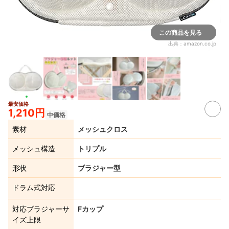
この商品を見る
出典：
amazon.co.jp
最安価格
1,210円
中価格
素材
メッシュクロス
メッシュ構造
トリプル
形状
ブラジャー型
ドラム式対応
対応ブラジャーサ
Fカップ
イズ上限