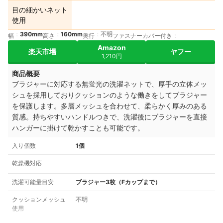
目の細かいネット
使用
390mm
160mm
不明
幅
高さ
奥行
ファスナーカバー付き
Amazon
楽天市場
ヤフー
1,210円
商品概要
ブラジャーに対応する無蛍光の洗濯ネットで、厚手の立体メッ
シュを採用しておりクッションのような働きをしてブラジャー
を保護します。
多層メッシュを合わせて、柔らかく厚みのある
質感。
持ちやすいハンドルつきで、洗濯後にブラジャーを直接
ハンガーに掛けて乾かすことも可能です。
入り個数
1個
乾燥機対応
洗濯可能量目安
ブラジャー3枚（Fカップまで）
クッションメッシュ
不明
使用