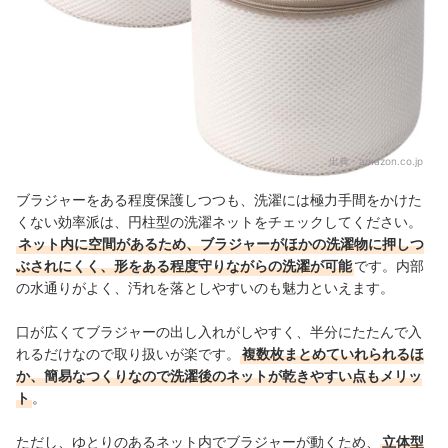
出典：
amazon.co.jp
ブラジャーをある程度保護しつつも、洗濯には極力手間をかけた
くない効率派は、円柱型の洗濯ネットをチェックしてください。
ネット内に空間があるため、ブラジャーがほかの洗濯物に押しつ
ぶされにくく、形をある程度守りながらの洗濯が可能
です。内部
の水通りがよく、汚れを落としやすいのも魅力といえます。
口が広くてブラジャーの出し入れがしやすく、半分にたたんで入
れるだけなので取り扱いが楽です。
複数枚まとめていれられるほ
か、簡易なつくりなので洗濯後のネットが乾きやすい点もメリッ
ト
。
ただし、ゆとりのあるネット内でブラジャーが動くため、
立体型