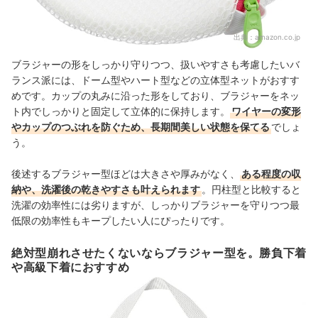
出典：
amazon.co.jp
ブラジャーの形をしっかり守りつつ、扱いやすさも考慮したいバ
ランス派には、ドーム型やハート型などの立体型ネットがおすす
めです。カップの丸みに沿った形をしており、ブラジャーをネッ
ト内でしっかりと固定して立体的に保持します。
ワイヤーの変形
やカップのつぶれを防ぐため、長期間美しい状態を保てる
でしょ
う。
後述するブラジャー型ほどは大きさや厚みがなく、
ある程度の収
納や、洗濯後の乾きやすさも叶えられます
。円柱型と比較すると
洗濯の効率性には劣りますが、しっかりブラジャーを守りつつ最
低限の効率性もキープしたい人にぴったりです。
絶対型崩れさせたくないならブラジャー型を。勝負下着
や高級下着におすすめ