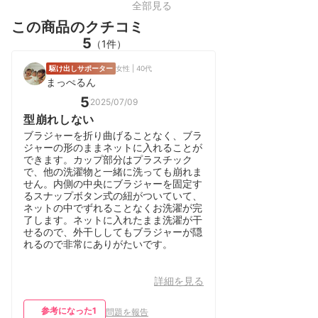
全部見る
この商品のクチコミ
5
（1件）
駆け出しサポーター
女性 | 40代
まっぺるん
5
2025/07/09
型崩れしない
ブラジャーを折り曲げることなく、ブラ
ジャーの形のままネットに入れることが
できます。カップ部分はプラスチック
で、他の洗濯物と一緒に洗っても崩れま
せん。内側の中央にブラジャーを固定す
るスナップボタン式の紐がついていて、
ネットの中でずれることなくお洗濯が完
了します。ネットに入れたまま洗濯が干
せるので、外干ししてもブラジャーが隠
れるので非常にありがたいです。
詳細を見る
参考になった
1
問題を報告