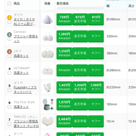
商品
画像
最安価格
幅
高さ
ダイヤ
736円
673円
611円
1
ダイヤ
｜
ダイヤ
約180mm
約12
Amazon
楽天市場
ヤフー
ALドーム型ブラジ
ャーネット
Caroeas
1,280円
2
楽天市場
ヤフー
ブラジャー専用ネ
330mm
200
Amazon
ット
1,210円
J.K.T
3
楽天市場
ヤフー
390mm
160
Amazon
洗濯ネット
DZTSMART
4
Amazon
楽天市場
ヤフー
約390mm
約20
洗濯ネット
ダイヤ
1,401円
1,300円
1,199円
5
FLaundry
｜
ブラ
約220mm
225
Amazon
楽天市場
ヤフー
ネットハート
1,070円
The First Grain
6
楽天市場
ヤフー
165mm
150
Amazon
洗濯ネット
TANI.CO（タニコ
2,484円
7
楽天市場
ヤフー
ーポレーション）
ブラジャー専用洗
15cm
12.
Amazon
濯ネット マシマロ
ダイヤ
891円
669円
665円