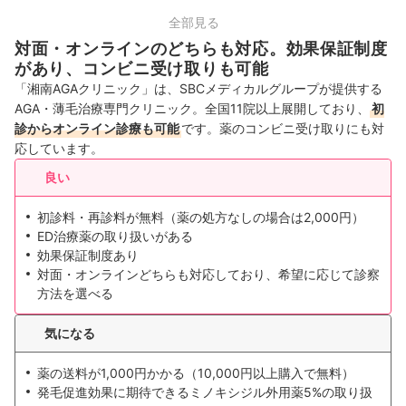
中部
19店舗
全部見る
対面・オンラインのどちらも対応。効果保証制度
関西
17店舗
があり、コンビニ受け取りも可能
「湘南AGAクリニック」は、SBCメディカルグループが提供する
中国・四国
9店舗
AGA・薄毛治療専門クリニック。全国11院以上展開しており、
初
診からオンライン診療も可能
です。薬のコンビニ受け取りにも対
九州・沖縄
11店舗
応しています。
良い
初診料・再診料が無料（薬の処方なしの場合は2,000円）
ED治療薬の取り扱いがある
効果保証制度あり
対面・オンラインどちらも対応しており、希望に応じて診察
方法を選べる
気になる
薬の送料が1,000円かかる（10,000円以上購入で無料）
発毛促進効果に期待できるミノキシジル外用薬5%の取り扱