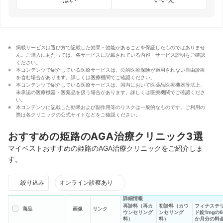
掲載サービスは選び方で記載した効果・効能があることを保証したものではありませ
ん。ご購入にあたっては、各サービスに記載されている内容・サービス説明をご確認
ください。
本コンテンツで紹介している医療サービスは、公的医療保険が適用されない自由診療
を含む場合があります。詳しくは医療機関でご確認ください。
本コンテンツで紹介している医療サービスは、国内において医薬品医療機器等法上、
未承認の医療機器・医薬品を扱う場合があります。詳しくは医療機関でご確認くださ
い。
本コンテンツに記載した効果および副作用等のリスクは一般的なものです。ご利用の
際は各クリニックの公式サイトなどをご確認ください。
おすすめの姫路のAGA治療クリニック3選
マイベストおすすめの姫路のAGA治療クリニックをご紹介しま
す。
絞り込み
オンライン診察あり
詳細情報
再診料（再カ
初診料（カウ
フィナステ
商品
画像
リンク
ウンセリング
ンセリング
ド錠1mgの6
料）
料）
か月分の料