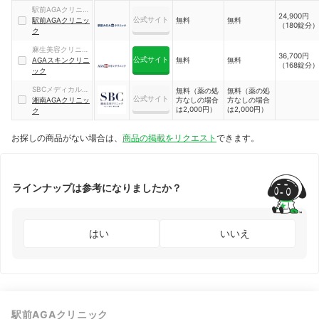
駅前AGAクリニッ
24,900円
公式サイト
ク
駅前AGAクリニッ
無料
無料
（180錠分）
ク
麻生美容クリニッ
36,700円
公式サイト
クグループ
AGAスキンクリニ
無料
無料
（168錠分）
ック
SBCメディカルグ
無料（薬の処
無料（薬の処
公式サイト
ループ
湘南AGAクリニッ
方なしの場合
方なしの場合
は2,000円）
は2,000円）
ク
お探しの商品がない場合は、
商品の掲載をリクエスト
できます。
ラインナップは参考になりましたか？
はい
いいえ
駅前AGAクリニック