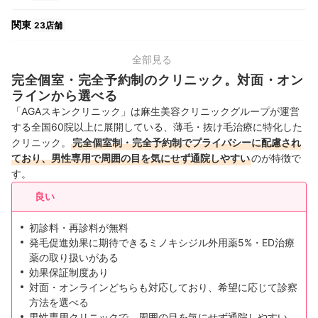
関東
23店舗
中部
10店舗
全部見る
完全個室・完全予約制のクリニック。対面・オン
関西
11店舗
ラインから選べる
「AGAスキンクリニック」は麻生美容クリニックグループが運営
中国・四国
6店舗
する全国60院以上に展開している、薄毛・抜け毛治療に特化した
クリニック。
完全個室制・完全予約制でプライバシーに配慮され
九州・沖縄
7店舗
ており、男性専用で周囲の目を気にせず通院しやすい
のが特徴で
す。
良い
初診料・再診料が無料
発毛促進効果に期待できるミノキシジル外用薬5%・ED治療
薬の取り扱いがある
効果保証制度あり
対面・オンラインどちらも対応しており、希望に応じて診察
方法を選べる
男性専用クリニックで、周囲の目を気にせず通院しやすい