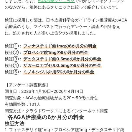
しました。なお、
AGA治療クリニック
で紹介しているクリニック
のなかから、姫路にあるクリニックに絞って紹介しています。
検証に採用した薬は、日本皮膚科学会ガイドライン推奨度AのAGA
治療薬のうち、マイベストで行ったアンケート調査の回答を元
に、処方された人が多い上位5つを採用しました。
検証①：
フィナステリド錠1mgの6か月分の料金
検証②：
プロペシア錠1mgの6か月分の料金
検証③：
デュタステリド錠0.5mgの6か月分の料金
検証④：
ザガーロカプセル0.5mgの6か月分の料金
検証⑤：
ミノキシジル外用5%の6か月分の料金
【アンケート調査概要】
調査日：2026年4月10日~2026年4月14日
調査対象：AGAの治療経験がある20〜50代の男性
有効回答数：101人
調査方法：クラウドワークスによるインターネット調査
各AGA治療薬の6か月分の料金
検証方法
1. フィナステリド錠1mg・プロペシア錠1mg・デュタステリド錠