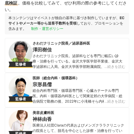
底検証
。価格を比較してみて、ぜひ利用の際の参考にしてくださ
い。
本コンテンツはマイベストが独自の基準に基づき制作していますが、
EC
サイトやメーカー等から送客手数料を受領
しており、プロモーションを
含みます。
制作・運営ポリシー
さわだクリニック院長／泌尿器科医
澤田樹佳
さわだクリニック院長。泌尿科などを専門に幅広い診
療・治療を行っている。金沢大学医学部卒業後、金沢大
監修者
学泌尿科に入局。金沢大学医学部附属病院、市立砺波総
…続きを読む
合病院、市立敦賀病院、北陸中央病院などで医療に従
事。現在は富山県砺波市でさわだクリニックを開業して
医師（総合内科・循環器科）
いる。地域に密着した医療を行うとともに、在宅医療や
宗形昌儒
オンライン診療などあらゆる選択肢を用い、多くの方へ
総合内科専門医・循環器専門医・心臓カテーテル専門
適切な医療を届けている。
医。内科・循環器内科医として関東近郊の大学病院・総
監修者
澤田樹佳のプロフィール
合病院で勤務の後、2022年に小滝橋そら内科クリニック
…続きを読む
を開設して外来診療や訪問診療に従事。同時に晴天会 成
田国際空港クリニック理事なども兼任し、医療を身近に
美容皮膚科医
するために奮闘している。
神林由香
宗形昌儒のプロフィール
医療法人社団Claraの代表およびメンズクララクリニック
の院長として、脱毛を中心とした診察・治療を行ってい
監修者