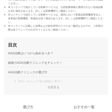
ください。
本コンテンツで紹介している医療サービスは、公的医療保険が適用されない自由診療
を含む場合があります。詳しくは医療機関でご確認ください。
本コンテンツで紹介している医療サービスは、国内において医薬品医療機器等法上、
未承認の医療機器・医薬品を扱う場合があります。詳しくは医療機関でご確認くださ
い。
本コンテンツに記載した効果および副作用等のリスクは一般的なものです。ご利用の
際は各クリニックの公式サイトなどをご確認ください。
目次
AGA治療はいつから始めるべき？
姫路のAGA治療クリニックをチェック！
AGA治療クリニックの選び方
1
目的に合わせて薬の種類を選ぼう
全部見る
AGA治療は継続することが重要！治療が続けやすいクリニック
2
かどうか見極めよう
3
副作用への対応・返金保証制度を確認しておこう
選び方
おすすめ一覧