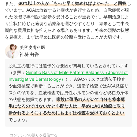
また、
60%以上の人が「もっと早く始めればよかった」と回答
し
ています。AGAは放置すると症状が進行するため、自覚症状が現
れた段階で専門医の診断を受けることが重要です。早期治療によ
り症状に応じた適切な治療薬を選びやすくなり、結果として中長
期的な費用負担を抑えられる場合もあります。将来の頭髪の状態
を見据え、まずは早めに医師の診断を受けることが大切です。
美容皮膚科医
神林由香
脱毛症の進行には遺伝的な要因が関与しているとされています
（参照：
Genetic Basis of Male Pattern Baldness（Journal of
Investigative Dermatology）
）。AGAのリスクは遺伝子検査
や血液検査で判断することができ、遺伝子検査ではAGA発症リ
スクの傾向を、血液検査では男性ホルモンの値など現在の身体
の状態を把握できます。
家族に薄毛の人がいて自分も将来薄
毛になるのではないかと心配な人は、早めにAGA治療に取り
掛かれるようにするためにもまずは検査を受けておくとよい
でしょう。
コンテンツの誤りを送信する