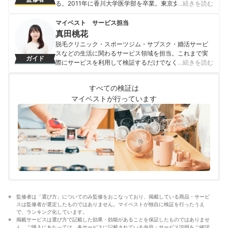
る。2011年に香川大学医学部を卒業。東京女子医科大学
…続きを読む
病院にて初期研修を終えた後、東京女子医科大学病院皮
膚科に入局し、2016年には品川スキンクリニック池袋院
マイベスト サービス担当
の院長を務め、現在の医療脱毛クリニックに。また自身
真田桃花
の脱毛・美容医療の知見を活かし、テレビや雑誌などメ
脱毛クリニック・スポーツジム・サブスク・婚活サービ
ディアでも活躍をしている。 ＜メディア出演実績＞ ・フ
スなどの生活に関わるサービス領域を担当。これまで実
ガイド
ジテレビ系「ホンマでっか!?TV」 ・フジテレビ
際にサービスを利用して検証するだけでなく、医師や婚
…続きを読む
「EXITV」 ・TOKYO MX 「BHN-TV」 ・雑誌
活アドバイザーなど多種多様な専門家への取材を通じて
LEON2020年11月号掲載
サービスを比較検証してきた。「選ぶのが難しい領域だ
神林由香のプロフィール
すべての検証は
からこそ、徹底検証を通じて全ユーザーが選びやすい情
マイベストが行っています
報を届ける」ことをモットーに活動している。
真田桃花のプロフィール
監修者は「選び方」についてのみ監修をおこなっており、掲載している商品・サービ
スは監修者が選定したものではありません。マイベストが独自に検証を行ったうえ
で、ランキング化しています。
掲載サービスは選び方で記載した効果・効能があることを保証したものではありませ
ん。ご購入にあたっては、各サービスに記載されている内容・サービス説明をご確認