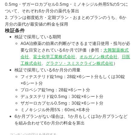
0.5mg・ザガーロカプセル0.5mg・ミノキシジル外用5%の5つに
ついて、それぞれ6か月分の薬代を算出
2. プランは都度処方・定期プラン・おまとめプランのうち、6か
月分の薬代が最安値の料金を採用
検証条件
検証で採用している期間
AGA治療薬の効果の判断ができるまで連日使用・投与が必
要な目安とされている6か月で評価（参照：
大興製薬株式
会社
、
富士化学工業株式会社
、
オルガノン株式会社
、
日医
工株式会社
、
グラクソ・スミスクライン株式会社
）
検証で採用している6か月分の用量
フィナステリド錠1mg：28錠×6シート分もしくは30錠
×6シート分
プロペシア錠1mg：28錠×6シート分
デュタステリド錠0.5mg：30錠×6シート分
ザガーロカプセル0.5mg：30錠×6シート分
ミノキシジル外用5%：60mL×6本分
6か月プランがない場合は、1か月もしくは3か月プランなど
を組み合わせて6か月分の料金を算出
コンテンツの誤りを送信する