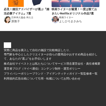
必見！婚活アドバイザーが選ぶ『婚
映画ライターが厳選！一度は観てお
活必勝アイテム』7選
きたいNetflixオリジナル作品7選
日本仲人協会 仲人士
映画ライター
原敦子
よしひろまさみち
実際に商品を購入して自社の施設で比較検証したり、
専門家を中心としたクリエイターが自らの愛用品やおすすめ商品を紹介し
て、あなたの“選ぶ”をお手伝いします
株式会社マイベストとは
私たちについて
サービス理念
運営会社・責任者概要
運営者ブログ（マイベ通信）
コンテンツ制作・運営ポリシー
プライバシーポリシー
ブランド・アイデンティティ
ガイド一覧
監修者一覧
利用規約
広告出稿について
引用・転載について
お問い合わせ