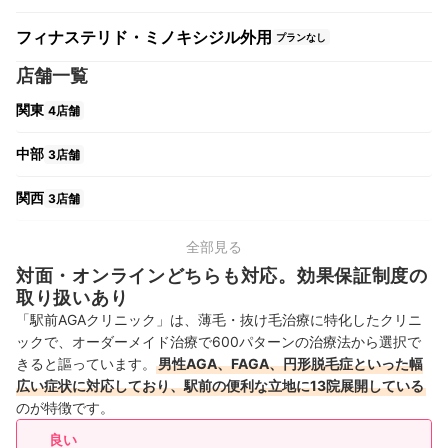
フィナステリド・ミノキシジル外用
プランなし
店舗一覧
関東
4店舗
中部
3店舗
関西
3店舗
中国・四国
2店舗
全部見る
対面・オンラインどちらも対応。効果保証制度の
九州・沖縄
1店舗
取り扱いあり
「駅前AGAクリニック」は、薄毛・抜け毛治療に特化したクリニ
ックで、オーダーメイド治療で600パターンの治療法から選択で
きると謳っています。
男性AGA、FAGA、円形脱毛症といった幅
広い症状に対応しており、駅前の便利な立地に13院展開している
のが特徴です。
良い