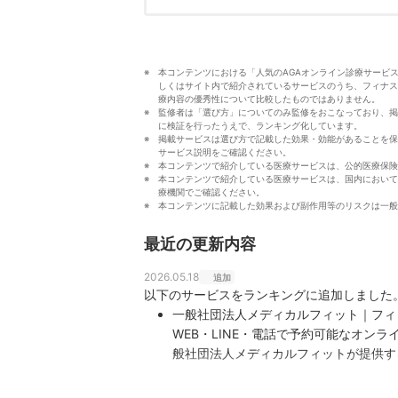
本コンテンツにおける「人気のAGAオンライン診療サービス
しくはサイト内で紹介されているサービスのうち、フィナス
療内容の優秀性について比較したものではありません。
監修者は「選び方」についてのみ監修をおこなっており、掲
に検証を行ったうえで、ランキング化しています。
掲載サービスは選び方で記載した効果・効能があることを保
サービス説明をご確認ください。
本コンテンツで紹介している医療サービスは、公的医療保険
本コンテンツで紹介している医療サービスは、国内において
療機関でご確認ください。
本コンテンツに記載した効果および副作用等のリスクは一般
最近の更新内容
2026.05.18
追加
以下のサービスをランキングに追加しました
一般社団法人メディカルフィット｜フィ
WEB・LINE・電話で予約可能なオン
般社団法人メディカルフィットが提供す
やメディカルダイエット治療なども行っ
医療法人社団CFS｜AGAオンクリ