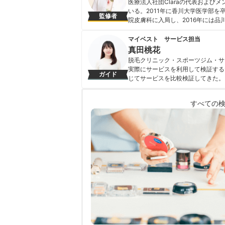
医療法人社団Claraの代表およ
いる。2011年に香川大学医学部
監修者
院皮膚科に入局し、2016年には
た自身の脱毛・美容医療の知見を活
績＞ ・フジテレビ系「ホンマでっか!?T
マイベスト サービス担当
LEON2020年11月号掲載
真田桃花
神林由香のプロフィール
脱毛クリニック・スポーツジム・サ
実際にサービスを利用して検証する
ガイド
じてサービスを比較検証してきた。
すい情報を届ける」ことをモットー
真田桃花のプロフィール
すべての