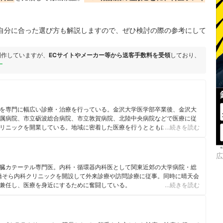
の自分に合った選び方も解説しますので、ぜひ検討の際の参考にして
制作していますが、
ECサイトやメーカー等から送客手数料を受領
しており、
ー
を専門に幅広い診療・治療を行っている。金沢大学医学部卒業後、金沢大
属病院、市立砺波総合病院、市立敦賀病院、北陸中央病院などで医療に従
リニックを開業している。地域に密着した医療を行うとともに、在宅医療
…続きを読む
肢を用い、多くの方へ適切な医療を届けている。
広
臓カテーテル専門医。内科・循環器内科医として関東近郊の大学病院・総
滝橋そら内科クリニックを開設して外来診療や訪問診療に従事。同時に晴天会
兼任し、医療を身近にするために奮闘している。
…続きを読む