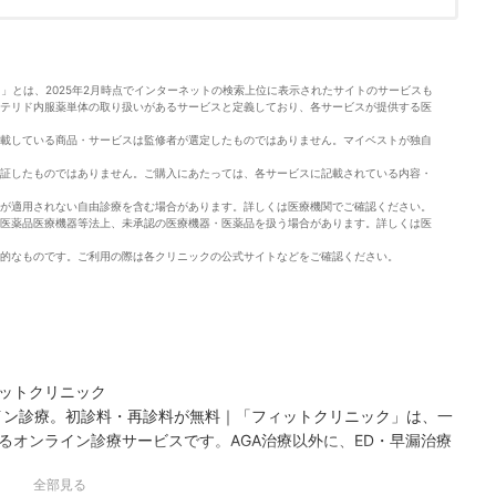
」とは、2025年2月時点でインターネットの検索上位に表示されたサイトのサービスも
テリド内服薬単体の取り扱いがあるサービスと定義しており、各サービスが提供する医
載している商品・サービスは監修者が選定したものではありません。マイベストが独自
証したものではありません。ご購入にあたっては、各サービスに記載されている内容・
が適用されない自由診療を含む場合があります。詳しくは医療機関でご確認ください。
医薬品医療機器等法上、未承認の医療機器・医薬品を扱う場合があります。詳しくは医
的なものです。ご利用の際は各クリニックの公式サイトなどをご確認ください。
。
ットクリニック
ライン診療。初診料・再診料が無料｜「フィットクリニック」は、一
るオンライン診療サービスです。AGA治療以外に、ED・早漏治療
ています。
全部見る