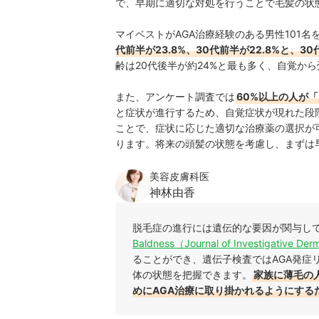
で、早期に適切な対処を行うことで毛髪の状
マイベストがAGA治療経験のある男性101
代前半が23.8%、30代前半が22.8%と、3
齢は20代後半が約24%と最も多く、自覚か
また、アンケート調査では
60%以上の人が
と症状が進行するため、自覚症状が現れた段
ことで、症状に応じた適切な治療薬の選択が
ります。将来の頭髪の状態を考慮し、まずは
美容皮膚科医
神林由香
脱毛症の進行には遺伝的な要因が関与し
Baldness（Journal of Investigative De
ることができ、遺伝子検査ではAGA発症
体の状態を把握できます。
家族に薄毛の
めにAGA治療に取り掛かれるようにする