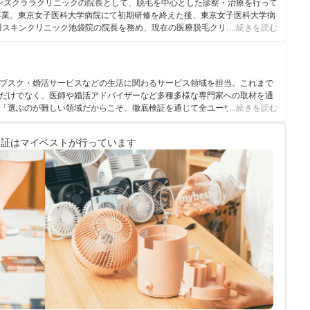
びメンズクララクリニックの院長として、脱毛を中心とした診察・治療を行って
を卒業。東京女子医科大学病院にて初期研修を終えた後、東京女子医科大学病
品川スキンクリニック池袋院の院長を務め、現在の医療脱毛クリニックに。ま
…続きを読む
かし、テレビや雑誌などメディアでも活躍をしている。 ＜メディア出演実
V」 ・フジテレビ「EXITV」 ・TOKYO MX 「BHN-TV」 ・雑誌
ブスク・婚活サービスなどの生活に関わるサービス領域を担当。これまで
だけでなく、医師や婚活アドバイザーなど多種多様な専門家への取材を通
「選ぶのが難しい領域だからこそ、徹底検証を通じて全ユーザーが選びや
…続きを読む
に活動している。
検証は
マイベストが行っています