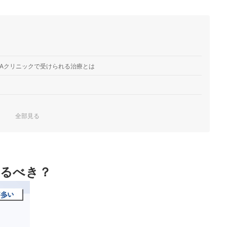
・再診料が無料｜「AGAオンクリ」は医療法人社団CFSが提供す
間受診可能である点が魅力です。
クリニック
での全額返金保証制度あり｜「DMMオンラインクリニック」は、医
療サービスで、AGA治療などの診療を行っています。24時間受診
Aクリニックで受けられる治療とは
全額返金保証制度あり｜「レバクリ」は、レバレジーズ株式会社
GA治療以外にED治療も行っています。診察～処方まで最短15分
れます。
全部見る
続けやすいクリニックかどうか見極めよう
Eで予約・薄毛の相談が可能なオンラインサービス｜「Oops
AGAオンライン診療サービスです。利用者の約75%が20～30代で、
おこう
謳っています。
めるべき？
較！
調査を実施！