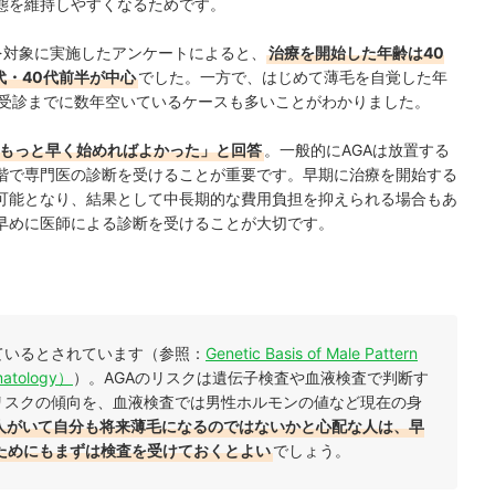
態を維持しやすくなるためです。
名を対象に実施したアンケートによると、
治療を開始した年齢は40
0代・40代前半が中心
でした。一方で、はじめて薄毛を自覚した年
ら受診までに数年空いているケースも多いことがわかりました。
「もっと早く始めればよかった」と回答
。一般的にAGAは放置する
階で専門医の診断を受けることが重要です。早期に治療を開始する
可能となり、結果として中長期的な費用負担を抑えられる場合もあ
早めに医師による診断を受けることが大切です。
ているとされています（参照：
Genetic Basis of Male Pattern
rmatology）
）。AGAのリスクは遺伝子検査や血液検査で判断す
リスクの傾向を、血液検査では男性ホルモンの値など現在の身
人がいて自分も将来薄毛になるのではないかと心配な人は、早
ためにもまずは検査を受けておくとよい
でしょう。