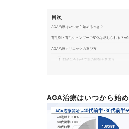
オンラインで24時間受診できる。初診料
るAGAオンライン診療サービス。24時
目次
医療法人社団DMH｜DMM オンライン
オンラインで24時間受診可能。副作用
AGA治療はいつから始めるべき？
療法人社団DMHが提供するオンライン診
可能である点が特徴です。
育毛剤・育毛シャンプーで変化は感じられる？AG
レバレジーズ株式会社｜レバクリ
AGA治療クリニックの選び方
最短で予約当日に受診可能。副作用での
が提供するオンライン診療サービスで、A
1
目的に合わせて薬の種類を選ぼう
と謳っており、治療薬は最短即日発送さ
株式会社SQUIZ｜Oops HAIR
2
AGA治療は継続することが重要！治療が
副作用での全額返金保証制度あり。LIN
HAIR」は株式会社SQUIZが提供する
3
副作用への対応・返金保証制度を確認して
診療は5〜10分程度を目安に終了すると
他 3 商品
AGAオンライン診療サービスの料金ランキング
AGA治療はいつから始
AGA治療クリニックのAGA治療薬の料金を徹底比
AGA治療経験のある20～50代男性にアンケート