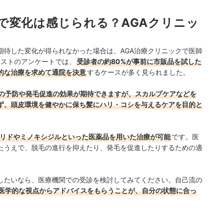
で変化は感じられる？AGAクリニッ
期待した変化が得られなかった場合は、AGA治療クリニックで医師
ベストのアンケートでは、
受診者の約80%が事前に市販品を試した
的な治療を求めて通院を決意
するケースが多く見られました。
の予防や発毛促進の効果が期待できますが、スカルプケアなどを
ず、頭皮環境を健やかに保ち髪にハリ・コシを与えるケアを目的と
テリドやミノキシジルといった医薬品を用いた治療が可能
です。医
たうえで、脱毛の進行を抑えたり、発毛を促進したりするための適
択したいなら、医療機関での受診を検討してみてください。自己流の
医学的な視点からアドバイスをもらうことが、自分の状態に合っ