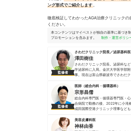
ング形式でご紹介します
。
徹底検証してわかったAGA治療クリニック
ください。
本コンテンツはマイベストが独自の基準に基づき
プロモーションを含みます。
制作・運営ポリシ
さわだクリニック院長／泌尿器科医
澤田樹佳
さわだクリニック院長。泌尿科など
学泌尿科に入局。金沢大学医学部附
監修者
事。現在は富山県砺波市でさわだク
やオンライン診療などあらゆる選択
澤田樹佳のプロフィール
医師（総合内科・循環器科）
宗形昌儒
総合内科専門医・循環器専門医・心
合病院で勤務の後、2022年に小
監修者
成田国際空港クリニック理事なども
宗形昌儒のプロフィール
美容皮膚科医
神林由香