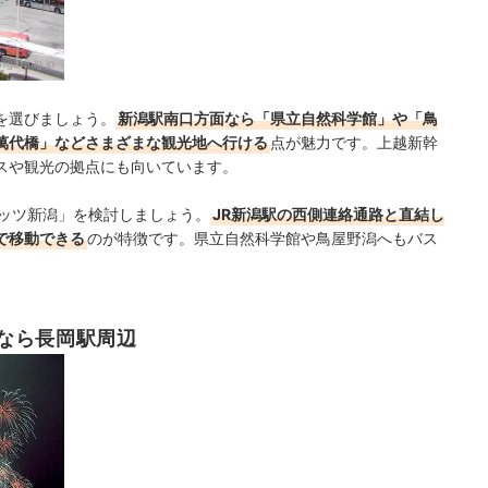
iigata.lg.jp
を選びましょう。
新潟駅南口方面なら「県立自然科学館」や「鳥
萬代橋」などさまざまな観光地へ行ける
点が魅力です。上越新幹
スや観光の拠点にも向いています。
メッツ新潟」を検討しましょう。
JR新潟駅の西側連絡通路と直結し
で移動できる
のが特徴です。県立自然科学館や鳥屋野潟へもバス
なら長岡駅周辺