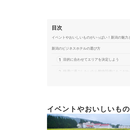
目次
イベントやおいしいものがいっぱい！新潟の魅力
新潟のビジネスホテルの選び方
1
目的に合わせてエリアを決定しよう
2
快適に過ごしたいなら館内設備にもこだわ
3
滞在をより快適にするなら周辺施設や宿の
4
朝ゆっくり過ごすなら朝食つきをチョイス
5
イベントやおいしいもの
日帰り旅行やリモートワークならデイユー
新潟のビジネスホテル全35選おすすめ人気ランキ
ペットと泊まれる新潟の宿もチェックしよう