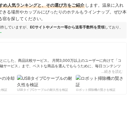
すめ人気ランキングと、その選び方をご紹介
します。温泉に入れ
できる場所やカップルにぴったりのホテルもラインナップ。ぜひ本
る宿を探してください。
制作していますが、
ECサイトやメーカー等から送客手数料を受領
しており、
ー
にした、商品比較サービス。 月間3,000万以上のユーザーに向けて「コ
融サービス」まで、ベストな商品を選んでもらうために、毎日コンテンツ
…続きを読む
ィール
検証
USBタイプCケーブルの耐久性を検証
ロボット掃除機の賢さを検証
サ