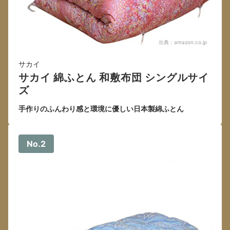
出典：
amazon.co.jp
サカイ
サカイ 綿ふとん 和敷布団 シングルサイ
ズ
手作りのふんわり感と環境に優しい日本製綿ふとん
No.2