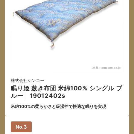
出典：
amazon.co.jp
株式会社シンコー
眠り姫 敷き布団 米綿100% シングル ブ
ルー
|
19012402s
米綿100%の柔らかさと吸湿性で快適な眠りを実現
No.3