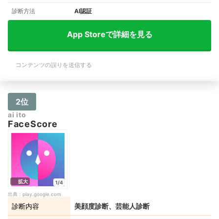
診断方法
AI認証
App Storeで詳細を見る
コンテンツの誤りを送信する
2位
ai ito
FaceScore
拡大
1/4
出典：
play.google.com
診断内容
美顔度診断、芸能人診断