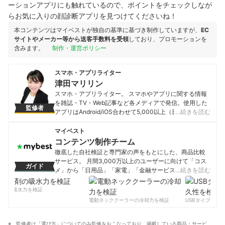
ーションアプリにも触れているので、ポイントをチェックしなが
らお気に入りの顔診断アプリを見つけてくださいね！
本コンテンツはマイベストが独自の基準に基づき制作していますが、
EC
サイトやメーカー等から送客手数料を受領
しており、プロモーションを
含みます。
制作・運営ポリシー
スマホ・アプリライター
津田マリリン
スマホ・アプリライター。 スマホやアプリに関する情報
を雑誌・TV・Web記事など各メディアで発信。使用した
監修者
アプリはAndroid/iOS合わせて5,000以上（日々更新
…続きを読む
中）。初心者、子供向け、主婦向け、生活全般に役立つ
スマホの使い方やアプリを提案。子供のスマホ利用から
マイベスト
高齢者のスマホデビューまで幅広い年代にアプローチ
コンテンツ制作チーム
し、誰もが快適なスマホライフを送れるようなアドバイ
徹底した自社検証と専門家の声をもとにした、商品比較
スを行っている。
サービス。 月間3,000万以上のユーザーに向けて「コス
ガイド
津田マリリンのプロフィール
メ」から「日用品」「家電」「金融サービス」まで、ベ
…続きを読む
ストな商品を選んでもらうために、毎日コンテンツを制
作中。
剤の吸水力を検証
コンテンツ制作チームのプロフィール
電動ネッククーラーの冷却力を検証
USBタイプCケー
監修者は「選び方」についてのみ監修をおこなっており、掲載している商品・サービ