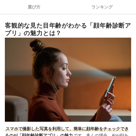
顔年齢診断アプリ全13選おすすめ人気ランキング
選び方
ランキング
未来の自分をシミュレーションしてくれるアプリも
客観的な見た目年齢がわかる「顔年齢診断ア
そのほかの顔診断アプリも試してみよう！
プリ」の魅力とは？
スマホで撮影した写真を利用して、簡単に顔年齢をチェックでき
るのが「顔年齢診断アプリ」の魅力
です。多くの場合、AIが顔を