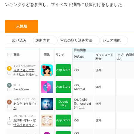
ンキングなどを参照し、マイベスト独自に順位付けをしました。
人気順
絞り込み
診断内容
写真の取り込み方法
シェア機能
詳細情報
商品
画像
リンク
ダウンロード
アプリ内課
対応OS
料金
あり
Yurii Kriuchkov
1
App Store
何歳に見えます
iOS
無料
か? 私は 何歳だと
思う? 年齢診断
2024
ai ito
iOS、
2
App Store
無料
Android
FaceScore
RoboBot Studio
iOS 9.0以
Google
3
あなたは何歳です
降、Android
無料
Play
5.1 以上
か
MONOPOLEAPP
4
App Store
S
顔診断-年齢・感
iOS
無料
情分析カメラアプ
リ
iOS、