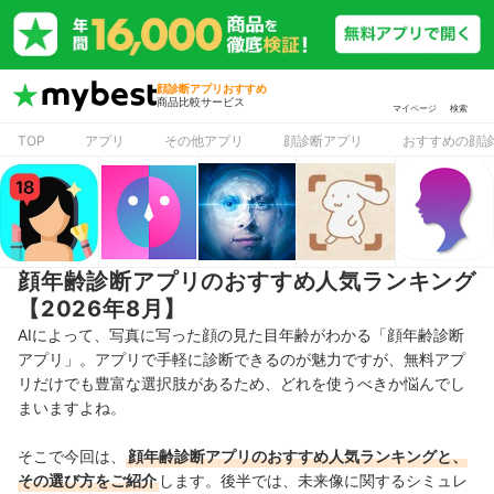
顔診断アプリおすすめ
商品比較サービス
マイページ
検索
TOP
アプリ
その他アプリ
顔診断アプリ
おすすめの顔
顔年齢診断アプリのおすすめ人気ランキング
【2026年8月】
AIによって、写真に写った顔の見た目年齢がわかる「顔年齢診断
アプリ」。アプリで手軽に診断できるのが魅力ですが、無料アプ
リだけでも豊富な選択肢があるため、どれを使うべきか悩んでし
まいますよね。
そこで今回は、
顔年齢診断アプリのおすすめ人気ランキングと、
その選び方をご紹介
します。後半では、未来像に関するシミュレ