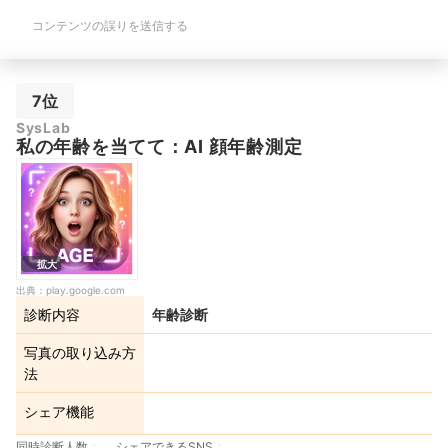
コンテンツの誤りを送信する
7位
SysLab
私の年齢を当てて：AI 顔年齢測定
拡大
出典：
play.google.com
診断内容
年齢診断
写真の取り込み方
法
シェア機能
同時診断人数
シェアできるSNS