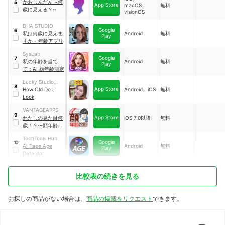
かおしんだん ~何
5
App Store
macOS、
無料
歳に見える？~
visionOS
DHA STUDIO
Google
6
私は何歳に見えま
Android
無料
Play
すか - 年齢アプリ
SysLab
Google
7
私の年齢を当て
Android
無料
Play
て：AI 顔年齢測定
Lucky Studio
8
App Store
Games
How Old Do I
Android、iOS
無料
Look
VANTAGEAPPS
9
App Store
わたしの見た目何
iOS 7.0以降
無料
歳！？〜顔年齢診
断〜
TechTools Hub
Google
10
AI Face Age
Android
無料
Play
Detector
比較表の続きを見る
お探しの商品がない場合は、
商品の掲載をリクエスト
できます。