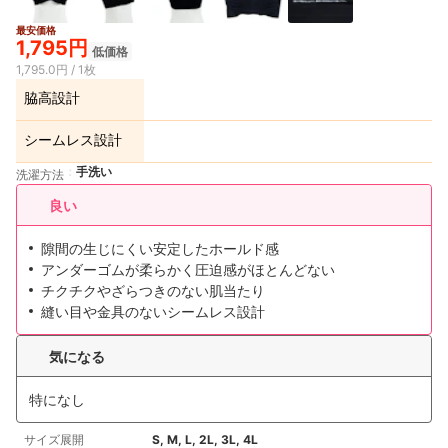
最安価格
1,795円
低価格
1,795.0円 / 1枚
脇高設計
シームレス設計
手洗い
洗濯方法
良い
隙間の生じにくい安定したホールド感
アンダーゴムが柔らかく圧迫感がほとんどない
チクチクやざらつきのない肌当たり
縫い目や金具のないシームレス設計
気になる
特になし
サイズ展開
S, M, L, 2L, 3L, 4L