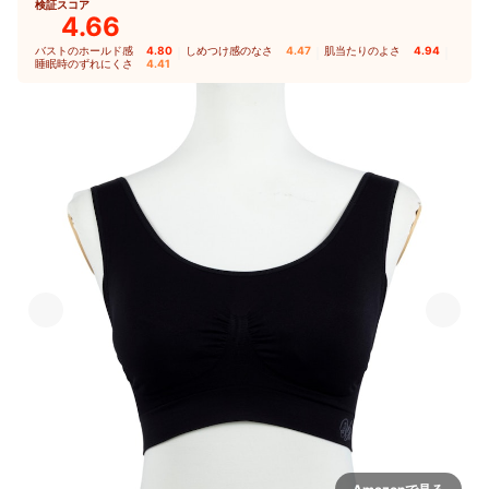
検証スコア
4.66
バストのホールド感
4.80
｜
しめつけ感のなさ
4.47
｜
肌当たりのよさ
4.94
｜
睡眠時のずれにくさ
4.41