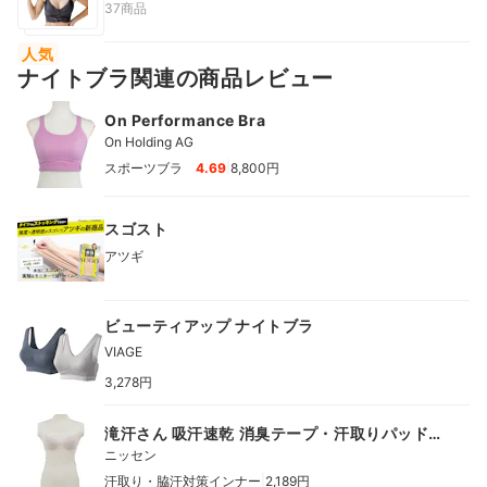
37商品
人気
ナイトブラ関連の商品レビュー
On Performance Bra
On Holding AG
|
スポーツブラ
4.69
8,800円
スゴスト
アツギ
ビューティアップ ナイトブラ
VIAGE
3,278円
滝汗さん 吸汗速乾 消臭テープ・汗取りパッド付
ブラトップタンクトップ
ニッセン
|
汗取り・脇汗対策インナー
2,189円