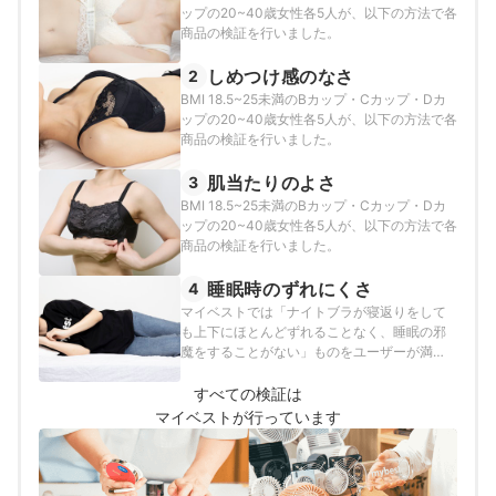
ップの20~40歳女性各5人が、以下の方法で各
商品の検証を行いました。
しめつけ感のなさ
2
BMI 18.5~25未満のBカップ・Cカップ・Dカ
ップの20~40歳女性各5人が、以下の方法で各
商品の検証を行いました。
肌当たりのよさ
3
BMI 18.5~25未満のBカップ・Cカップ・Dカ
ップの20~40歳女性各5人が、以下の方法で各
商品の検証を行いました。
睡眠時のずれにくさ
4
マイベストでは「ナイトブラが寝返りをして
も上下にほとんどずれることなく、睡眠の邪
魔をすることがない」ものをユーザーが満足
できる商品とし、以下のそれぞれの項目のス
コアの加重平均でおすすめ度をスコア化しま
すべての検証は
した。
マイベストが行っています