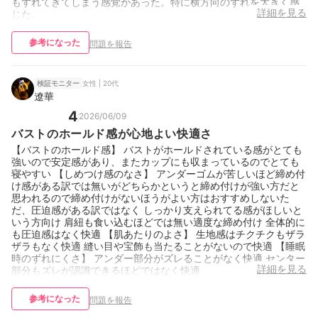
もずれてきてしまう感覚があった。特に横方向のずれを大きく感
詳細を見る
じた。
参考になった
問題を報告
女性 | 20代
検証モニター
遼華
4
2026/06/09
バストのホールド感が心地よい快適さ
【バストのホールド感】 バストがホールドされている感がとても
強いので安定感があり、またカップにも収まっているのでとても
寝やすい 【しめつけ感のなさ】 アンダーゴムが苦しいほど締め付
け感がある訳では無いがどちらかというと締め付けが強い方だと
思われるので締め付けがないほうがよい方はおすすめしないた
だ、圧迫感がある訳ではなく しっかり支えられてる感がほしいと
いう方向け 肩紐も食い込むほどでは無い適度な締め付け 全体的に
も圧迫感はなく快適 【肌あたりのよさ】 生地感はチクチクもザラ
ザラもなく快適 縫い目や宝飾も当たることがないので快適 【睡眠
時のずれにくさ】 アンダー部分がズレることがなく快適 センター
詳細を見る
部分もズレが認識できるほどではなく快適
参考になった
問題を報告