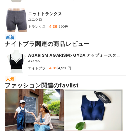
ニットトランクス
ユニクロ
|
トランクス
4.39
590円
新着
ナイトブラ関連の商品レビュー
AGARISM AGARISM×GYDA アップミースタ
イリングブラ
AkaraN
|
ナイトブラ
4.31
4,950円
人気
ファッション関連のfavlist