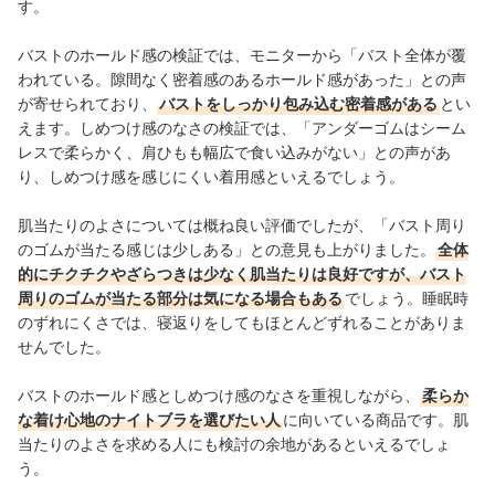
す。
バストのホールド感の検証では、モニターから「バスト全体が覆
われている。隙間なく密着感のあるホールド感があった」との声
が寄せられており、
バストをしっかり包み込む密着感がある
とい
えます。しめつけ感のなさの検証では、「アンダーゴムはシーム
レスで柔らかく、肩ひもも幅広で食い込みがない」との声があ
り、しめつけ感を感じにくい着用感といえるでしょう。
肌当たりのよさについては概ね良い評価でしたが、「バスト周り
のゴムが当たる感じは少しある」との意見も上がりました。
全体
的にチクチクやざらつきは少なく肌当たりは良好ですが、バスト
周りのゴムが当たる部分は気になる場合もある
でしょう。睡眠時
のずれにくさでは、寝返りをしてもほとんどずれることがありま
せんでした。
バストのホールド感としめつけ感のなさを重視しながら、
柔らか
な着け心地のナイトブラを選びたい人
に向いている商品です。肌
当たりのよさを求める人にも検討の余地があるといえるでしょ
う。