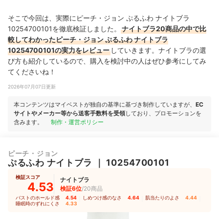
そこで今回は、実際にピーチ・ジョン ぷるふわ ナイトブラ
10254700101を徹底検証しました。
ナイトブラ20商品の中で比
較してわかったピーチ・ジョン ぷるふわ ナイトブラ
10254700101の実力をレビュー
していきます。ナイトブラの選
び方も紹介しているので、購入を検討中の人はぜひ参考にしてみ
てくださいね！
2026年07月07日更新
本コンテンツはマイベストが独自の基準に基づき制作していますが、
EC
サイトやメーカー等から送客手数料を受領
しており、プロモーションを
含みます。
制作・運営ポリシー
ピーチ・ジョン
ぷるふわ ナイトブラ
｜
10254700101
検証スコア
ナイトブラ
4.53
検証6位
/20商品
バストのホールド感
4.54
｜
しめつけ感のなさ
4.64
｜
肌当たりのよさ
4.44
｜
睡眠時のずれにくさ
4.33