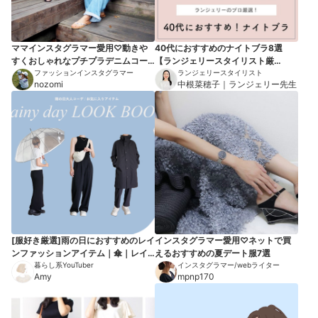
ママインスタグラマー愛用♡動きや
40代におすすめのナイトブラ8選
すくおしゃれなプチプラデニムコー
【ランジェリースタイリスト厳
デ9選
ファッションインスタグラマー
選！】
ランジェリースタイリスト
nozomi
中根菜穂子｜ランジェリー先生
[服好き厳選]雨の日におすすめのレイ
インスタグラマー愛用♡ネットで買
ンファッションアイテム｜傘｜レイ
えるおすすめの夏デート服7選
ンシューズ
暮らし系YouTuber
インスタグラマー/webライター
Amy
mpnp170