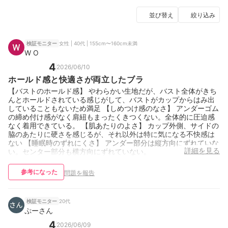
並び替え
絞り込み
女性 | 40代 | 155cm〜160cm未満
検証モニター
W O
4
2026/06/10
ホールド感と快適さが両立したブラ
【バストのホールド感】 やわらかい生地だが、バスト全体がきち
んとホールドされている感じがして、バストがカップからはみ出
していることもないため満足 【しめつけ感のなさ】 アンダーゴム
の締め付け感がなく肩紐もまったくきつくない。全体的に圧迫感
なく着用できている。 【肌あたりのよさ】 カップ外側、サイドの
脇のあたりに硬さを感じるが、それ以外は特に気になる不快感は
ない 【睡眠時のずれにくさ】 アンダー部分は縦方向にずれていな
詳細を見る
い。センター部分も横方向にずれていない。
参考になった
問題を報告
20代
検証モニター
ぷーさん
4
2026/06/09