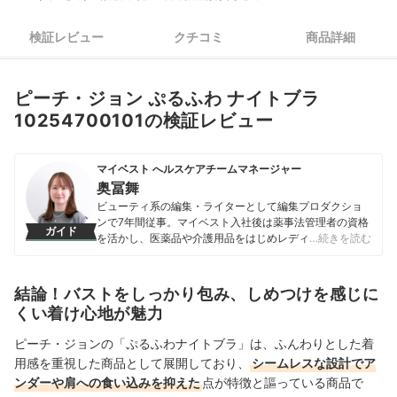
検証レビュー
クチコミ
商品詳細
ピーチ・ジョン ぷるふわ ナイトブラ
10254700101の検証レビュー
マイベスト へルスケアチームマネージャー
奥冨舞
ビューティ系の編集・ライターとして編集プロダクショ
ンで7年間従事。マイベスト入社後は薬事法管理者の資格
ガイド
を活かし、医薬品や介護用品をはじめレディースインナ
…続きを読む
ーや寝具にいたるまで、1000商品以上に及ぶヘルスケア
系の商材の検証に携わっている。
奥冨舞のプロフィール
結論！バストをしっかり包み、しめつけを感じに
くい着け心地が魅力
ピーチ・ジョンの「ぷるふわナイトブラ」は、ふんわりとした着
用感を重視した商品として展開しており、
シームレスな設計でア
ンダーや肩への食い込みを抑えた
点が特徴と謳っている商品で