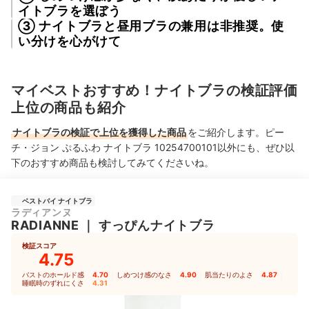
イトブラを選ぼう
③ ナイトブラと昼用ブラの兼用は非推奨。使
い分けを心がけて
マイベストおすすめ！ナイトブラの検証評価
上位の商品も紹介
ナイトブラの検証で上位を獲得した商品
をご紹介します。ピー
チ・ジョン ぷるふわ ナイトブラ 10254700101以外にも、ぜひ以
下のおすすめ商品も検討してみてくださいね。
ベストバイ ナイトブラ
ラディアンヌ
RADIANNE
｜
すっぴんナイトブラ
検証スコア
4.75
バストのホールド感
4.70
｜
しめつけ感のなさ
4.90
｜
肌当たりのよさ
4.87
｜
睡眠時のずれにくさ
4.31