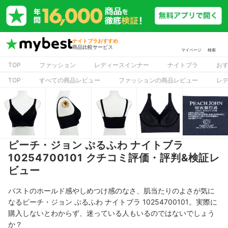
ナイトブラおすすめ
商品比較サービス
マイページ
検索
TOP
ファッション
レディースインナー
ナイトブラ
お
TOP
すべての商品レビュー
ファッションの商品レビュー
レ
ピーチ・ジョン ぷるふわ ナイトブラ
10254700101 クチコミ評価・評判&検証レ
ビュー
バストのホールド感やしめつけ感のなさ、肌当たりのよさが気に
なるピーチ・ジョン ぷるふわ ナイトブラ 10254700101。実際に
購入しないとわからず、迷っている人もいるのではないでしょう
か？