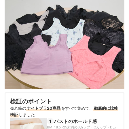
検証のポイント
売れ筋の
ナイトブラ20商品
をすべて集めて、
徹底的に比較
検証
しました
バストのホールド感
1
BMI 18.5~25未満のBカップ・Cカップ・Dカ