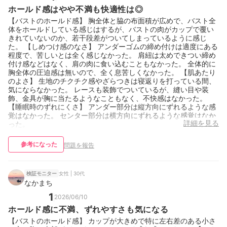
ホールド感はやや不満も快適性は◎
【バストのホールド感】 胸全体と脇の布面積が広めで、バスト全
体をホールドしている感じはするが、バストの肉がカップで覆い
きれていないのか、若干段差がついてしまっているように感じ
た。 【しめつけ感のなさ】 アンダーゴムの締め付けは適度にある
程度で、苦しいとは全く感じなかった。 肩紐は太めできつい締め
付け感などはなく、肩の肉に食い込むこともなかった。 全体的に
胸全体の圧迫感は無いので、全く息苦しくなかった。 【肌あたり
のよさ】 生地のチクチク感やざらつきは寝返りを打っている間、
気にならなかった。 レースも装飾でついているが、縫い目や装
飾、金具が胸に当たるようなこともなく、不快感はなかった。
【睡眠時のずれにくさ】 アンダー部分は縦方向にずれるような感
覚はなかった。 センター部分は横方向にずれるような感覚はなか
詳細を見る
った。
参考になった
問題を報告
女性 | 30代
検証モニター
なかまち
1
2026/06/10
ホールド感に不満、ずれやすさも気になる
【バストのホールド感】 カップが大きめで特に左右差のある小さ