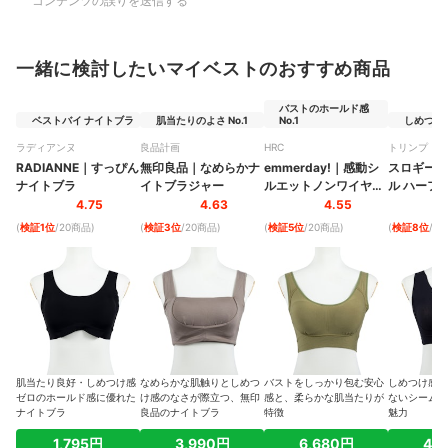
コンテンツの誤りを送信する
一緒に検討したいマイベストのおすすめ商品
バストのホールド感
ベストバイ ナイトブラ
肌当たりのよさ No.1
No.1
しめつけ感
ラディアンヌ
良品計画
HRC
トリンプ・イ
ナル・ジャパ
RADIANNE
｜
すっぴん
無印良品
｜
なめらかナ
emmerday!
｜
感動シ
スロギー
｜
ナイトブラ
イトブラジャー
ルエットノンワイヤー
ル ハーフ
ブラ
トブラ
4.75
4.63
4.55
(
検証1位
/20商品
)
(
検証3位
/20商品
)
(
検証5位
/20商品
)
(
検証8位
/2
肌当たり良好・しめつけ感
なめらかな肌触りとしめつ
バストをしっかり包む安心
しめつけ感が
ゼロのホールド感に優れた
け感のなさが際立つ、無印
感と、柔らかな肌当たりが
ないシームレ
ナイトブラ
良品のナイトブラ
特徴
魅力
1,795円
3,990円
6,680円
4,