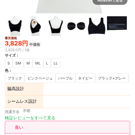
Amazonで見る
最安価格
3,828円
中価格
3,828.0円 / 1枚
サイズ
：
S
SM
M
ML
L
LL
色
：
ブラック
ピンクベージュ
パープル
ネイビー
ブラック×グレー
ク
脇高設計
シームレス設計
不明
洗濯方法
検証レビューをすべて見る
良い