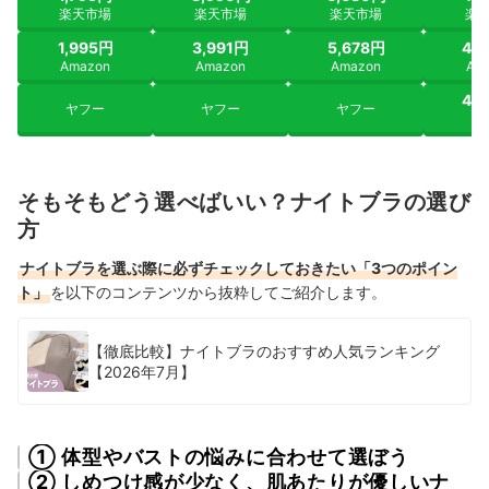
楽天市場
楽天市場
楽天市場
楽
1,995円
3,991円
5,678円
4,
Amazon
Amazon
Amazon
Am
4,
ヤフー
ヤフー
ヤフー
ヤ
そもそもどう選べばいい？ナイトブラの選び
方
ナイトブラを選ぶ際に必ずチェックしておきたい「3つのポイン
ト」
を以下のコンテンツから抜粋してご紹介します。
【徹底比較】ナイトブラのおすすめ人気ランキング
【2026年7月】
① 体型やバストの悩みに合わせて選ぼう
② しめつけ感が少なく、肌あたりが優しいナ