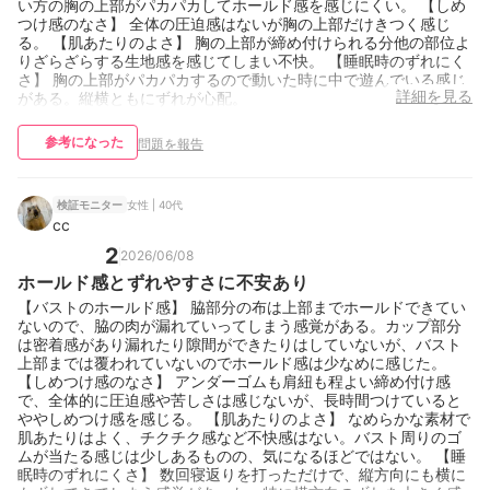
い方の胸の上部がパカパカしてホールド感を感じにくい。 【しめ
つけ感のなさ】 全体の圧迫感はないが胸の上部だけきつく感じ
る。 【肌あたりのよさ】 胸の上部が締め付けられる分他の部位よ
りざらざらする生地感を感じてしまい不快。 【睡眠時のずれにく
さ】 胸の上部がパカパカするので動いた時に中で遊んでいる感じ
詳細を見る
がある。縦横ともにずれが心配。
参考になった
問題を報告
女性 | 40代
検証モニター
cc
2
2026/06/08
ホールド感とずれやすさに不安あり
【バストのホールド感】 脇部分の布は上部までホールドできてい
ないので、脇の肉が漏れていってしまう感覚がある。カップ部分
は密着感があり漏れたり隙間ができたりはしていないが、バスト
上部までは覆われていないのでホールド感は少なめに感じた。
【しめつけ感のなさ】 アンダーゴムも肩紐も程よい締め付け感
で、全体的に圧迫感や苦しさは感じないが、長時間つけていると
ややしめつけ感を感じる。 【肌あたりのよさ】 なめらかな素材で
肌あたりはよく、チクチク感など不快感はない。バスト周りのゴ
ムが当たる感じは少しあるものの、気になるほどではない。 【睡
眠時のずれにくさ】 数回寝返りを打っただけで、縦方向にも横に