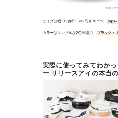
出典：
my
サイズは幅31×奥行330×高さ78mm。
Typ
カラーはシンプルな2色展開で、
ブラック・
実際に使ってみてわかっ
ー リリースアイの本当