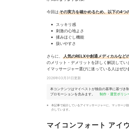
今回は
その実力を確かめるため、以下の4つ
スッキリ感
刺激の心地よさ
揉みほぐし機能
扱いやすさ
さらに、
人気のRELXや創通メディカルなど
のメリット・デメリットを詳しく解説してい
イマッサージャー選びに迷っている人はぜひ
2026年03月31日更新
本コンテンツはマイベストが独自の基準に基づき
プロモーションを含みます。
制作・運営ポリシ
本記事で紹介しているアイマッサージャーに、マッサージ効
介しています。
マイコンフォート アイ