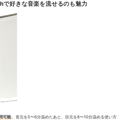
othで好きな音楽を流せるのも魅力
用可能
。首元を5〜6分温めたあと、目元を8〜10分温める使い方