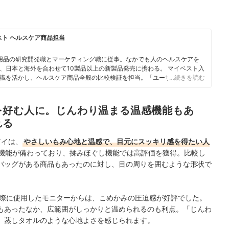
スト ヘルスケア商品担当
用品の研究開発職とマーケティング職に従事。なかでも人のヘルスケアを
、日本と海外を合わせて10製品以上の新製品発売に携わる。 マイベスト入
識を活かし、ヘルスケア商品全般の比較検証を担当。「ユーザーが知りた
…続きを読む
やすく提供する」をモットーに、日々の業務に取り組んでいる。
を好む人に。じんわり温まる温感機能もあ
れる
アイは、
やさしいもみ心地と温感で、目元にスッキリ感を得たい人
機能が備わっており、
揉みほぐし機能で
は高評価を獲得
。比較し
バッグがある商品もあったのに対し、目の周りを囲むような形状で
際に使用したモニターからは、こめかみの圧迫感が
好評でした。
もあったなか、広範囲がしっかりと温められるのも利点。「じんわ
、蒸しタオルのような心地よさを感じられます。