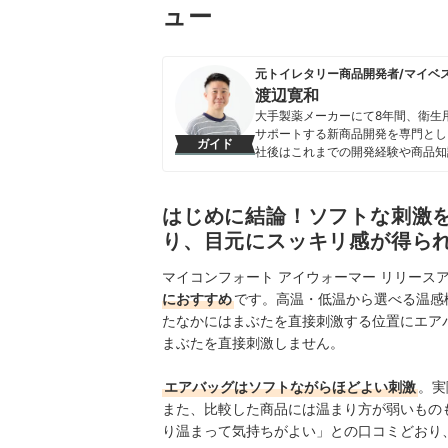
ュー
元トイレタリー商品開発者/マイベ
渡辺寛和
大手製薬メーカーにて8年間、衛生
サポートする新商品開発を専門とし
ガイド
社後はこれまでの開発経験や商品知
いことを適切な検証に基づきわかり
渡辺寛和のプロフィール
はじめに結論！ソフトな刺激
り、目元にスッキリ感が得ら
マイコンフォート アイウォーマー リリース
におすすめ
です。
高温・低温から選べる温感
たなかにはまぶたを直接刺激する位置にエア
まぶたを直接刺激しません。
エアバッグはソフトながらほどよい刺激
。実
また、比較した商品には温まり方が弱いもの
り温まって気持ちがよい」との口コミどおり