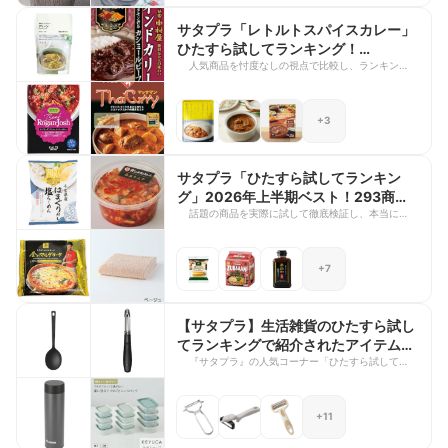
雅巳さん
サタプラ「レトルトスパイスカレー」
ひたすら試してランキング！
2026/7/4に紹介されたのは？
人気商品を忖度なしの視点で比較し、ランキング形
式で紹介する『サタプラ』の人気企画「ひたすら試
してランキング」。 紹介される商品はどれもサタ
プラ独自の評価基準で時間をかけて細かく検証され
+3
るため、見ごたえのある評価内容が魅力ですよね。
今回は、2024年7月4日放送の「レトルトスパイス
カレー」特集で紹介された商品をピックアップしま
した！定番から新作まで、10商品の評価やランキ
サタプラ「ひたすら試してランキン
ング結果や番組で注目を集めた商品をご紹介しま
グ」2026年上半期ベスト！293商品
す。 朝カレーやランチ、ディナーにもおすすめな
から選ばれたNo.1はどれ？
話題の商品を実際に試して徹底検証し、本当におす
お買い物の参考に、ぜひ最後までチェックしてくだ
すめできる商品をランキング形式で発表する『サタ
さいね！
デープラス』の人気コーナー「ひたすら試してラン
キング」。 6月27日放送の特別編では、2026年上
+7
半期に検証した商品を一挙振り返り！全293商品の
中から、上半期No.1に選ばれた商品含めTOP5の商
品や惜しくもTOP5入りを逃したものの過去番組ラ
ンキング内で1位に選ばれた商品をピックアップし
【サタプラ】生活雑貨のひたすら試し
ました！ぜひ最後までチェックしてくださいね。
てランキングで紹介されたアイテム！
無印良品・ニトリ・IKEA・KEYUCA
『サタプラ』の人気コーナー「ひたすら試してラン
キング」。2026年6月6日の放送では、「生活雑貨
など注目ブランドを徹底比較
ブランド4番勝負」と題して、無印良品・ニトリ・
IKEA・3COINS・KEYUCAの人気5ブランドの生活
+11
雑貨が徹底比較されました！ 清水アナウンサー、
足立梨花さん、料理研究家の稲垣飛鳥さんが忖度な