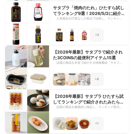
しで検証した4ジャンル（ピーラー、ステンレスボ
トル、シリコーン調理スプーン、耐熱保存容器）の
サタプラ「焼肉のたれ」ひたすら試し
ランキング第1位と、番組で注目を集めた商品をご
てランキング9選！2026/5/2に紹介さ
紹介します。
れた1位商品はどこで買える？
人気商品を忖度なしの視点で比較し、ランキング形
式で紹介する『サタプラ』の人気企画「ひたすら試
してランキング」。 2024年4月の放送でも大反響
だった「焼肉のたれ」特集が、2026年5月2日、つ
+2
いに再登場しました！ 今回は、前回ランキングで1
位を獲得した商品も登場し、1位と2位がデッドヒ
ートを繰り広げる展開に。 定番から新作まで、徹
底的に味わい尽くして選ばれた最新ランキングを紹
【2026年最新】サタプラで紹介され
介しています。 お買い物の参考にしながらぜひ最
た3COINSの超便利アイテム15選
後までチェックしてくださいね！
話題の商品を本音で紹介する情報番組「サタプ
ラ」。専門家や編集者のリアルなおすすめが聞ける
ため、思わず試してみたくなるアイテムが見つかる
のも魅力ですよね。 今回は、2026年4月4日放送の
+8
「本音でぶっちゃけ！私はコレ買ってるNo.1」で
紹介された3COINSの便利アイテムをご紹介しま
す。ESSE×LDKの雑誌編集者が厳選した、使い勝
手の良さとコスパを兼ね備えた優秀グッズが勢ぞろ
【2026年最新】サタプラ ひたすら試
い。日常のちょっとした不便を解消してくれるアイ
してランキングで紹介されたみたらし
テムが揃っています。毎日の暮らしをもっと快適に
団子おすすめ8選
話題の商品を徹底的に検証し、ランキング形式で紹
したい方は、ぜひ参考にしてみてくださいね。
介する人気テレビ番組「サタプラ ひたすら試して
ランキング」。味やコスパなどさまざまな観点から
本音で評価されるため、信頼できるランキングとし
+1
て注目を集めていますよね。実際に比較された結果
が分かるので、どの商品を選べばいいか迷っている
方にも参考になります。 今回は、2026年4月4日放