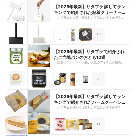
送の「ひたすら試してランキング」で紹介されたみ
【2026年最新】サタプラ 試してラン
たらし団子をご紹介します。甘じょっぱいタレとも
キングで紹介された粘着クリーナー12
ちもち食感が楽しめる定番商品から、こだわりの素
選
人気商品を比較・検証し、本当におすすめできるも
材で作られた一品まで幅広くラインナップされてい
のをランキング形式で紹介する「サタプラ」の人気
ます。おやつや手土産にぴったりな商品を探してい
コーナー「試してランキング」。独自の評価基準で
る方は、ぜひ参考にしてみてください。
細かくチェックされるため、紹介される商品はどれ
+5
も実力派ぞろいで、商品選びの参考になりますよ
ね。 今回は、2026年3月28日に「粘着クリーナ
ー」をテーマにサタプラ独自の方法で10時間以上
かけて徹底調査された商品をご紹介します。カーペ
【2026年最新】サタプラで紹介され
ットや衣類のホコリ・髪の毛をしっかりキャッチで
たご当地パンのおとも10選
きるものから、使い勝手の良さにこだわったアイテ
話題のスポットや人物、人気のアイテムの魅力を深
ムまで、さまざまな粘着クリーナーが勢ぞろい。毎
掘りする「サタプラ」の企画「サタプラリサー
日の掃除をもっと快適にしたい方は、ぜひ参考にし
チ」。実際に現場で徹底取材することで、いま注目
てみてくださいね。
されている理由やトレンドが分かるのも魅力ですよ
+3
ね。 今回は、2026年3月19日放送回で「パンのお
とも」をテーマに紹介された商品をご紹介します。
定番のジャムやスプレッドから、新感覚のアレンジ
系まで、パンの美味しさを引き立ててくれる注目ア
【2026年最新】サタプラ 試してラン
イテムが勢ぞろい。まさに“新時代”のパンのお供が
キングで紹介されたバームクーヘン8
楽しめるラインナップです。朝食やティータイムを
選
人気商品を細かく比較し、本当におすすめできるも
もっと充実させたい方は、ぜひ参考にしてみてくだ
のをランキングで紹介する「サタプラ」の「試して
さいね。
ランキング」。リアルな検証結果が見られるので、
商品選びのヒントになるのが嬉しいですよね。 今
+1
回は、2026年3月19日放送回より、サタプラ独自
の方法で10時間以上かけて徹底調査されたバーム
クーヘンをご紹介します。しっとり食感が魅力の王