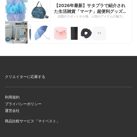
道タイプから、素材や製法にこだわった本格派ま
【2026年最新】サタプラで紹介され
で、さまざまなバームクーヘンが勢ぞろい。おやつ
た生活雑貨「マーナ」超便利グッズ8
や手土産選びの参考に、ぜひチェックしてみてくだ
選
話題のスポットや人物、人気のアイテムの魅力を深
さいね。
掘りする「サタプラ」の人気企画「サタプラリサー
チ」。実際に現場へ足を運んで徹底取材するため、
いま注目されている理由がリアルに分かるのが魅力
+1
ですよね。今回は、2026年3月14日放送の「サタ
プラリサーチ」で取り上げられた生活雑貨ブランド
「マーナ」の便利グッズをご紹介します。 ロフト
やハンズなどで手に入る、使い勝手の良さとアイデ
アが光るアイテムが勢ぞろい。日常のちょっとした
不便を解消してくれる優秀グッズが揃っています。
暮らしをもっと快適にしたい方は、ぜひ参考にして
みてくださいね。
クリエイターに応募する
利用規約
プライバシーポリシー
運営会社
商品比較サービス「マイベスト」