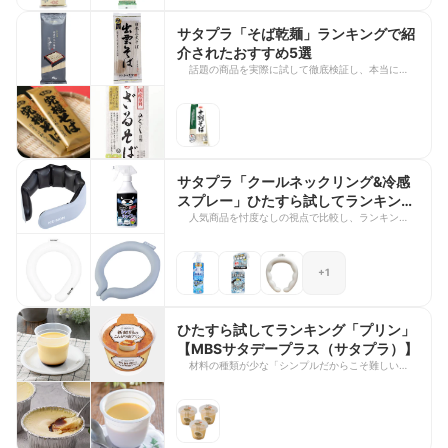
ップしました！ 有名商品からご当地商品まで、11
商品の評価やランキング結果や番組で注目を集めた
サタプラ「そば乾麺」ランキングで紹
商品をご紹介します。ストックしておきたい「夏の
介されたおすすめ5選
ひんやりグルメ」としてはもちろん、これからの季
話題の商品を実際に試して徹底検証し、本当におす
節の贈答品・ギフト選びの参考に、ぜひ最後までチ
すめできる商品をランキング形式で発表する『サタ
ェックしてくださいね！
デープラス』の人気コーナー「ひたすら試してラン
キング」。 今回は、2025年7月5日放送の「蕎麦乾
麺」特集で高評価を獲得した5商品をご紹介しま
す。風味やのどごし、温・冷それぞれのおいしさ、
ゆで上がりの良さ、コストパフォーマンスなど、さ
まざまな視点から評価された商品を厳選しました。
サタプラ「クールネックリング&冷感
本格的なそばを自宅で手軽に楽しみたい方や、おい
スプレー」ひたすら試してランキン
しい乾麺そばを探している方は、ぜひ参考にしてみ
グ！2026/7/11に紹介されたのは？
人気商品を忖度なしの視点で比較し、ランキング形
てくださいね。
式で紹介する『サタプラ』の人気企画「ひたすら試
してランキング」。 今回は、2024年7月11日放送
の「クールネックリング&冷感スプレー」で紹介さ
+1
れた商品をピックアップしました！定番から最新ア
イテムまで、8商品の評価やランキング結果や番組
で注目を集めた商品をご紹介します。この暑さを乗
り切るためのひんやりアイテムを探す参考に、ぜひ
ひたすら試してランキング「プリン」
最後までチェックしてくださいね！
【MBSサタデープラス（サタプラ）】
材料の種類が少な「シンプルだからこそ難しい」
サタプラ独自の方法で10時間以上の徹底調査！ ①
コストパフォーマンス ②カスタードの味 ③カラ
メルの味 ④全体の味 ⑤プリンアラモードの味 を
基準に清水アナウンサーが調査しサタプラ的オスス
メベスト5を紹介。 出演者：清水 麻椰さん 、宮本