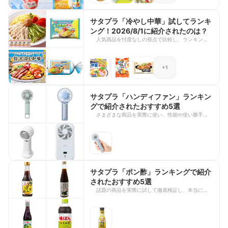
定・数量限定のアイスまで、12商品の評価やラン
キング結果や番組で注目を集めた商品をご紹介しま
す。この夏のイチオシのアイス選びや夏のおやつタ
サタプラ「冷やし中華」試してランキ
イムのお供の参考に、ぜひ最後までチェックしてく
ング！2026/8/1に紹介されたのは？
ださいね！
人気商品を忖度なしの視点で比較し、ランキング形
式で紹介する『サタデープラス』の人気企画「ひた
すら試してランキング」。2026年8月1日の放送で
は、「冷やし中華」を特集！この夏のメニューに取
+1
り入れたい冷やし中華が徹底比較されました。 今
回は、番組で紹介された冷やし中華をご紹介しま
す。総合1位商品は放送直後から売り切れ続出？！
この暑さを乗り切るためのメニュー選びの参考に、
サタプラ「ハンディファン」ランキン
ぜひ最後までチェックしてくださいね！
グで紹介されたおすすめ5選
さまざまな商品を実際に使い、性能や使い勝手を忖
度なしで比較する『サタデープラス』の人気企画
「ひたすら試してランキング」。今回は、2025年6
月28日放送の「ハンディファン」特集で上位にラ
ンクインした5商品をご紹介します！ 風の強さはも
ちろん、バッテリーの持続時間や機能性、持ち運び
やすさまで徹底検証。**暑い季節のお出かけや通
勤・通学で活躍する1台を探している方は、ぜひ最
サタプラ「ポン酢」ランキングで紹介
後までチェックして、お気に入りのハンディファン
されたおすすめ5選
を見つけてみてくださいね。
話題の商品を実際に試して徹底検証し、本当におす
すめできる商品をランキング形式で発表する『サタ
デープラス』の人気コーナー「ひたすら試してラン
キング」。 今回は、2025年11月22日放送の『サタ
デープラス』で高評価を獲得したおすすめポン酢を
ご紹介します。定番の鍋料理はもちろん、サラダや