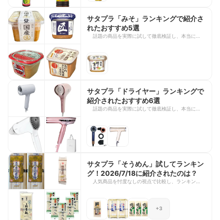
冷しゃぶ、焼き魚など幅広い料理で活躍するポン酢
の中から、味わいやバランスに優れた商品がランク
サタプラ「みそ」ランキングで紹介さ
インしました。毎日の食卓をよりおいしくしてくれ
れたおすすめ5選
る一本を探している方は、ぜひ参考にしてみてくだ
話題の商品を実際に試して徹底検証し、本当におす
さいね。
すめできる商品をランキング形式で発表する『サタ
デープラス』の人気コーナー「ひたすら試してラン
キング」。 今回は、2025年9月6日に過去放送され
た「みそ」ランキングでコストパフォーマンスや
味、全体のバランスなどを細かく検証し、一流料理
人も高く評価したトップ5の商品を5選ラインナッ
プ。毎日の味噌汁はもちろん、さまざまな料理に使
サタプラ「ドライヤー」ランキングで
いやすい味噌がそろっています。いつもの食卓を彩
紹介されたおすすめ6選
ってくれる、自分好みの味噌を見つけたい方は、ぜ
話題の商品を実際に試して徹底検証し、本当におす
ひ参考にしてみてください。
すめできる商品をランキング形式で発表する『サタ
デープラス』の人気コーナー「ひたすら試してラン
キング」。 今回は、2023年4月15日に過去放送さ
れた「ヘアドライヤー」特集で紹介の商品や、当時
の商品から進化した上位モデルなど6選をご紹介し
ます。髪の毛の速乾性や仕上がりの美しさ、使いや
すさなど、さまざまな視点で評価された人気モデル
サタプラ「そうめん」試してランキン
を厳選しました。ドライヤーを買い替えたい方や、
グ！2026/7/18に紹介されたのは？
自分にぴったりの1台を探している方は、ぜひ参考
人気商品を忖度なしの視点で比較し、ランキング形
にしてみてくださいね。
式で紹介する『サタデープラス』の人気企画「ひた
すら試してランキング」。2026年7月18日の放送
では、2024年7月以来となる「そうめん」ランキン
+3
グが放送されます！ 今回は、2026年7月18日の放
送の「そうめん」特集で紹介された商品をピックア