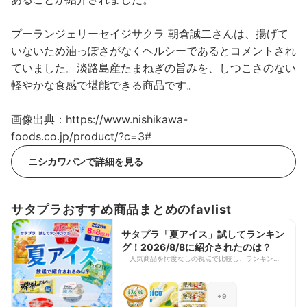
プーランジェリーセイジサクラ 朝倉誠二さんは、揚げて
いないため油っぽさがなくヘルシーであるとコメントされ
ていました。淡路島産たまねぎの旨みを、しつこさのない
軽やかな食感で堪能できる商品です。
画像出典：https://www.nishikawa-
foods.co.jp/product/?c=3#
ニシカワパンで詳細を見る
サタプラおすすめ商品まとめのfavlist
サタプラ「夏アイス」試してランキン
グ！2026/8/8に紹介されたのは？
人気商品を忖度なしの視点で比較し、ランキング形
式で紹介する『サタデープラス』の人気企画「ひた
すら試してランキング」。 今回は、2026年8月8日
の放送の「夏アイス」特集で紹介された商品をピッ
+9
クアップしました！ 定番のアイスから、期間限