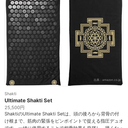
出典：
amazon.co.jp
Shakti
Ultimate Shakti Set
25,500円
ShaktiのUltimate Shakti Setは、頭の後ろから背骨の付
け根まで、筋肉の緊張をピンポイントで捉える指圧デュオ
です。一緒に使用することで相乗効果を発揮し、硬くなっ