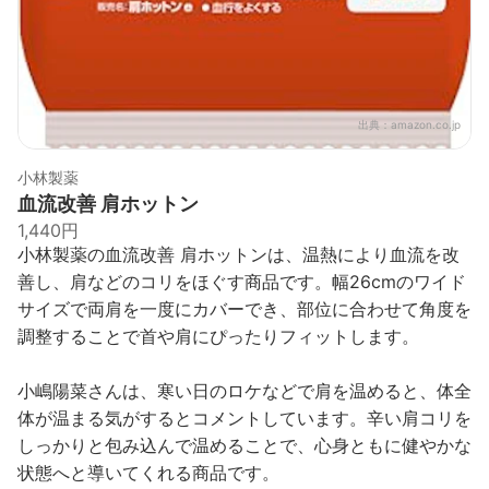
出典：
amazon.co.jp
小林製薬
血流改善 肩ホットン
1,440円
小林製薬の血流改善 肩ホットンは、温熱により血流を改
善し、肩などのコリをほぐす商品です。幅26cmのワイド
サイズで両肩を一度にカバーでき、部位に合わせて角度を
調整することで首や肩にぴったりフィットします。
小嶋陽菜さんは、寒い日のロケなどで肩を温めると、体全
体が温まる気がするとコメントしています。辛い肩コリを
しっかりと包み込んで温めることで、心身ともに健やかな
状態へと導いてくれる商品です。