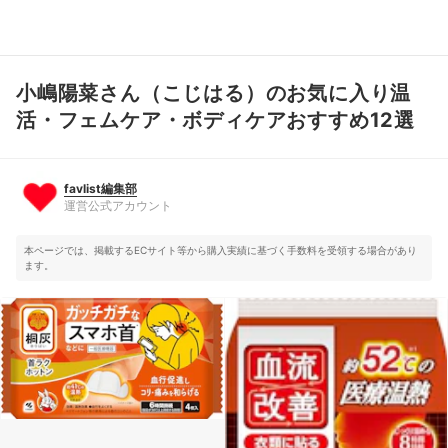
小嶋陽菜さん（こじはる）のお気に入り温
favlist編集部
運営公式アカウント
活・フェムケア・ボディケアおすすめ12選
favlist編集部
運営公式アカウント
本ページでは、掲載するECサイト等から購入実績に基づく手数料を受領する場合があり
ます。