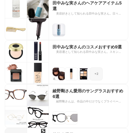
気に入りのチョコレートを厳選しました。自分への
田中みな実さんのヘアケアアイテム5
ご褒美や大切な人へのギフトを探している方は、ぜ
選
ひ最後までチェックしてみてくださいね。
美容好きとして知られる田中みな実さん。日々のヘ
アケアにもこだわりがあり、愛用品として紹介した
アイテムはたびたび話題になります。 今回は、田
中みな実さんが愛用していると紹介したヘアケアア
イテムを6点ご紹介します。日々のルーティーンに
取り入れているアイテムを、トリートメントからド
ライヤー、コームまでラインナップしました。みな
実さんの美髪のヒントが詰まったアイテムを、ぜひ
田中みな実さんのコスメおすすめ9選
チェックしてみてください。
美容通として知られる田中みな実さん。スキンケア
からメイクまで幅広いこだわりを持ち、愛用品とし
て紹介したアイテムは「みな実買い」されるほど人
気を集めています。 今回は、田中みな実さんが愛
用していると紹介したコスメ9点をご紹介します。
+2
お気に入りの理由やおすすめの使い方もあわせてま
とめました。みな実さんの美容のヒントが詰まった
アイテムを、ぜひチェックしてみてください。
綾野剛さん愛用のサングラスおすすめ
6選
綾野剛さんは、作品の中だけでなくプライベートや
メディア出演時にも、洗練されたデザインのサング
ラスを愛用していることで知られています。クラシ
ックな雰囲気を持つモデルから、個性を引き立てる
一本まで、センス良く選ばれたサングラスはいつも
注目を集めています。 今回は、綾野剛さんがドラ
マや映画、テレビ番組などで着用したサングラス6
選をご紹介します。愛用モデルの特徴や魅力をまと