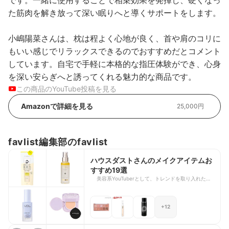
た筋肉を解き放って深い眠りへと導くサポートをします。
小嶋陽菜さんは、枕は程よく心地が良く、首や肩のコリに
もいい感じでリラックスできるのでおすすめだとコメント
しています。自宅で手軽に本格的な指圧体験ができ、心身
を深い安らぎへと誘ってくれる魅力的な商品です。
この商品のYouTube投稿を見る
Amazonで詳細を見る
25,000円
favlist編集部のfavlist
ハウスダストさんのメイクアイテムお
すすめ19選
美容系YouTuberとして、トレンドを取り入れたメ
イクや垢抜けテクニックを発信しているハウスダス
トさん。細かなメイク工程やコスメの使い方まで丁
寧に解説しており、今すぐマネしたくなる魅力に溢
+12
れていますよね。 今回は、ハウスダストさんが
YouTube動画で紹介した愛用コスメ19選をライン
ナップしました。ベースメイクからアイメイク、リ