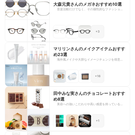
ップまで、ハウスダストさんが実際に使用している
大森元貴さんのメガネおすすめ10選
コスメの特徴や仕上がりまでの工程をご紹介してい
音楽活動だけでなく、その個性的なファッションセ
ます。ハウスダストさんのメイクテクニックを取り
ンスにも注目が集まるMrs. GREEN APPLEのボー
入れたい方は、ぜひ参考にしてみてくださいね。
カル 大森元貴さん。特にテレビ出演時や、SNSな
どで着用しているメガネは、こだわりを感じる印象
的なものばかりで、度々話題になることが多いです
+3
よね。 今回は、大森元貴さんが愛用・着用したメ
ガネの中から10商品を厳選してラインナップして
います。大森元貴さんの愛用品が気になる方はもち
ろん、それぞれの商品やブランドの特徴と魅力も合
マリリンさんのメイクアイテムおすす
わせてご紹介していますので、次のメガネ選びに迷
め23選
われている方もぜひ参考にしてみてください。
海外風メイクや大胆なイメージチェンジを得意と
し、コスメ・メイク好きのファンから多くの支持を
集めるマリリンさん。誰でも取り入れやすい工夫を
加えながら、目元や顔立ちを引き立てるメイクテク
+16
ニックを発信していて、その仕上がりはぜひ参考に
したいですよね。 今回は、マリリンさんが愛用し
ているメイクアイテムを23選ご紹介します。自身
がプロデュースしているブランド「vim」のアイテ
田中みな実さんのチョコレートおすす
ムをはじめ、普段のメイクに取り入れられるベース
め8選
メイクから特別な日の華やかな仕上がりまで演出し
美容への強いこだわりや高い感度を持っていること
てくれるアイシャドウなど多数ラインナップしまし
でも知られる田中みな実さん。大のチョコレート好
た。マリリンさんのような立体感のある印象的なメ
きとしても知られており、毎年紹介されるチョコレ
イクを楽しみたい方は、ぜひ参考にしてみてくださ
ートやショコラは毎回大きな注目を集めています。
いね。
+1
今回は、田中みな実さんが指原莉乃さんのYouTube
に出演した際に紹介したおすすめのチョコレートを
ご紹介します。田中みな実さんが魅力を語った、お