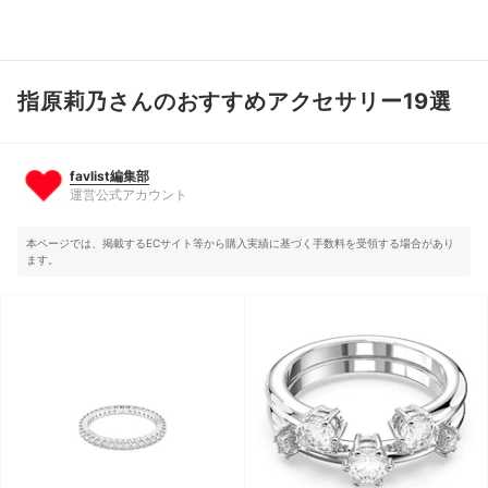
指原莉乃さんのおすすめアクセサリー19選
favlist編集部
運営公式アカウント
favlist編集部
運営公式アカウント
本ページでは、掲載するECサイト等から購入実績に基づく手数料を受領する場合があり
ます。