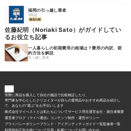
福岡の引っ越し業者
9商品
徹底比較
佐藤紀明（Noriaki Sato）がガイドしてい
るお役立ち記事
一人暮らしの初期費用の相場は？費用の内訳、節
約方法を解説
引っ越し業者
実際に商品を購入して自社の施設で比較検証したり、
専門家を中心としたクリエイターが自らの愛用品やおすすめ商品を紹介し
て、あなたの“選ぶ”をお手伝いします
株式会社マイベストとは
私たちについて
サービス理念
運営会社・責任者概要
運営者ブログ（マイベ通信）
コンテンツ制作・運営ポリシー
プライバシーポリシー
ブランド・アイデンティティ
ガイド一覧
監修者一覧
利用規約
広告出稿について
引用・転載について
お問い合わせ