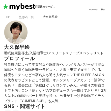
商品比較サービス
マイページ
検索
大久保早絵
TOP
監修者一覧
大久保早絵
睡眠健康指導士/入浴指導士/アスリートスリープスペシャリスト
プロフィール
独自技術によって本質的な不眠改善や、ハイリカバリーが可能な
睡眠へと導く睡眠改善セラピスト。大阪・東京で展開している、
俳優やモデルなどの著名人も通う人気サロンTHE SLEEP SALON
の代表セラピストとして活躍。オルソスリープアカデミー講師で
もあり、過去には「快眠ほぐしサロンすいみん」や眠りの御宿コ
トブキ内サロン「結」などのプロデュースも手掛けており累計2万
人以上の睡眠サポート実績を持つ。自身が手掛ける快眠アイテム
ブランド「YUMEMUSUBI」も人気。
SNS・関連サイト