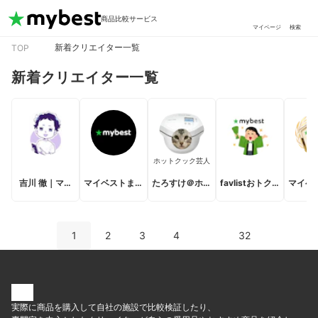
商品比較サービス
マイページ
検索
新着クリエイター一覧
TOP
新着クリエイター一覧
ホットクック芸人
吉川 徹｜マイ
マイベストまと
たろすけ＠ホッ
favlistおトク発
マイベ
ベストCEO
め
トクック
信部
ー
1
2
3
4
32
実際に商品を購入して自社の施設で比較検証したり、