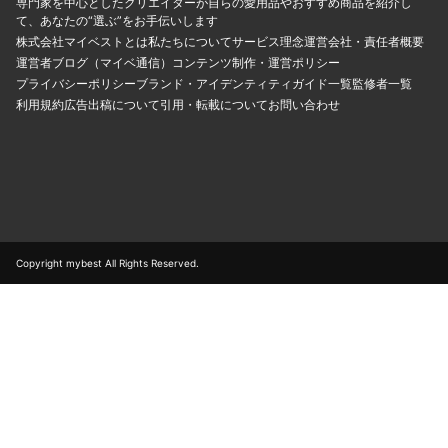
専門家を中心としたクリエイターが自らの愛用品やおすすめ商品を紹介し
て、あなたの“選ぶ”をお手伝いします
株式会社マイベストとは
私たちについて
サービス理念
運営会社・責任者概要
運営者ブログ（マイベ通信）
コンテンツ制作・運営ポリシー
プライバシーポリシー
ブランド・アイデンティティ
ガイド一覧
監修者一覧
利用規約
広告出稿について
引用・転載について
お問い合わせ
Copyright mybest All Rights Reserved.