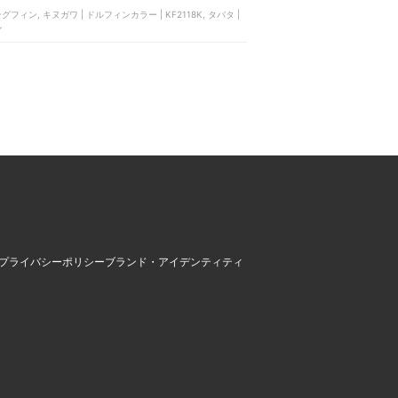
ン, キヌガワ | ドルフィンカラー | KF2118K, タバタ |
ン
プライバシーポリシー
ブランド・アイデンティティ