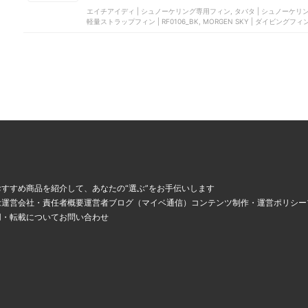
エイチアイディ | シュノーケリング専用フィン, タバタ | シュノーケリングフィ
軽量ストラップフィン | RF0106_BK, MORGEN SKY | ダイビングフィ
、
すすめ商品を紹介して、あなたの“選ぶ”をお手伝いします
念
運営会社・責任者概要
運営者ブログ（マイベ通信）
コンテンツ制作・運営ポリシー
用・転載について
お問い合わせ