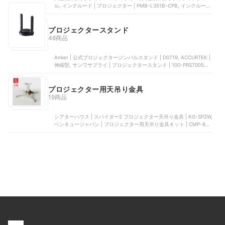
ル, インクルード | プロジェクター | PMB-L351B-CPB, インクルード
| ダクトレール用 取付金具 | PMB-L150BS-CPB, 川金製作所 | マウン
トブラケット
プロジェクタースタンド
48商品
Anker | 公式プロジェクタージンバルスタンド | D0719, ACCURTEK |
伸縮型, サンワサプライ | プロジェクタースタンド | 100-PRST005BK,
サンワダイレクト | プロジェクター台 | 100-DESK100, サンワダイレ
クト | プロジェクタースタンド | 100-PRST002
プロジェクター用天吊り金具
19商品
シアターハウス | スパイダー2 プロジェクター天吊り金具 | KG-SP2W,
ベンキュージャパン | プロジェクター用天吊り金具キット | CMP-80,
エース・オブ・パーツ | プロジェクター天吊り金具 | PM-2003, Avan
net | プロジェクター天吊り金具 | NB T717M KRB044, Dangbei | プ
ロジェクター用調整シーリングマウント