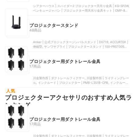
シアターハウス | スパイダー2 プロジェクター天吊り金具 | KG-SP2W,
ベンキュージャパン | プロジェクター用天吊り金具キット | CMP-80,
エース・オブ・パーツ | プロジェクター天吊り金具 | PM-2003, Avan
net | プロジェクター天吊り金具 | NB T717M KRB044, Dangbei | プ
ロジェクター用調整シーリングマウント
プロジェクタースタンド
48商品
Anker | 公式プロジェクタージンバルスタンド | D0719, ACCURTEK |
伸縮型, サンワサプライ | プロジェクタースタンド | 100-PRST005BK,
サンワダイレクト | プロジェクター台 | 100-DESK100, サンワダイレ
クト | プロジェクタースタンド | 100-PRST002
プロジェクター用ダクトレール金具
17商品
川金製作所 | ダクトレールフィクサー, 川金製作所 | ライティングレー
ル, インクルード | プロジェクター | PMB-L351B-CPB, インクルード
| ダクトレール用 取付金具 | PMB-L150BS-CPB, 川金製作所 | マウン
人気
トブラケット
プロジェクターアクセサリのおすすめ人気ラ
ンキング
プロジェクター用ダクトレール金具
17商品
川金製作所 | ダクトレールフィクサー, 川金製作所 | ライティングレー