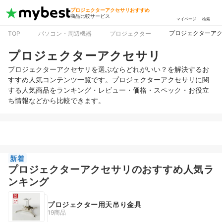
プロジェクターアクセサリおすすめ
商品比較サービス
マイページ
検索
プロジェクターア
TOP
パソコン・周辺機器
プロジェクター
プロジェクターアクセサリ
プロジェクターアクセサリを選ぶならどれがいい？を解決するお
すすめ人気コンテンツ一覧です。プロジェクターアクセサリに関
する人気商品をランキング・レビュー・価格・スペック・お役立
ち情報などから比較できます。
新着
プロジェクターアクセサリのおすすめ人気ラ
ンキング
プロジェクター用天吊り金具
19商品