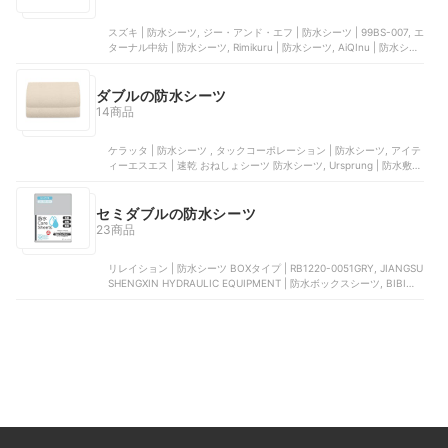
スズキ | 防水シーツ, ジー・アンド・エフ | 防水シーツ | 99BS-007, エ
ターナル中紡 | 防水シーツ, Rimikuru | 防水シーツ, AiQInu | 防水シー
ツ
ダブルの防水シーツ
14商品
ケラッタ | 防水シーツ , タックコーポレーション | 防水シーツ, アイテ
ィーエスエス | 速乾 おねしょシーツ 防水シーツ, Ursprung | 防水敷き
パッド, Choc Chick | 防水シーツ
セミダブルの防水シーツ
23商品
リレイション | 防水シーツ BOXタイプ | RB1220-0051GRY, JIANGSU
SHENGXIN HYDRAULIC EQUIPMENT | 防水ボックスシーツ, BIBICA
| 透湿防水シーツ, undoudou | 防水シーツ | 1568, Ursprung | パッド
一体型 防水ボックスシーツ | UR1-WBOXSHEET