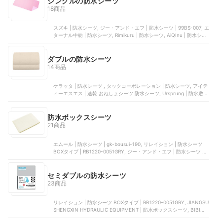
シングルの防水シーツ
18商品
スズキ | 防水シーツ, ジー・アンド・エフ | 防水シーツ | 99BS-007, エ
ターナル中紡 | 防水シーツ, Rimikuru | 防水シーツ, AiQInu | 防水シー
ツ
ダブルの防水シーツ
14商品
ケラッタ | 防水シーツ , タックコーポレーション | 防水シーツ, アイテ
ィーエスエス | 速乾 おねしょシーツ 防水シーツ, Ursprung | 防水敷き
パッド, Choc Chick | 防水シーツ
防水ボックスシーツ
21商品
エムール | 防水シーツ | gk-bousui-190, リレイション | 防水シーツ
BOXタイプ | RB1220-0051GRY, ジー・アンド・エフ | 防水シーツ |
99BS-007, エターナル中紡 | 防水シーツ, 丸田シャツ | あんしんスム
ース防水シーツBOXタイプ
セミダブルの防水シーツ
23商品
リレイション | 防水シーツ BOXタイプ | RB1220-0051GRY, JIANGSU
SHENGXIN HYDRAULIC EQUIPMENT | 防水ボックスシーツ, BIBICA
| 透湿防水シーツ, undoudou | 防水シーツ | 1568, Ursprung | パッド