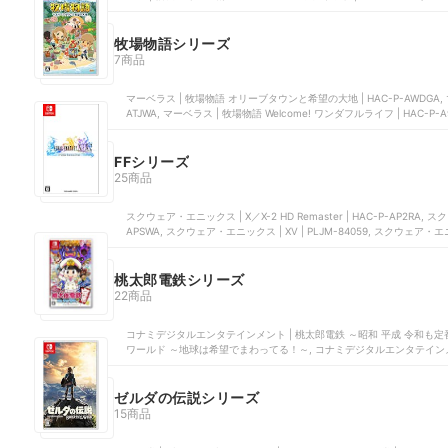
ット, コーエーテクモゲームス | 信長の野望・烈風伝 with パワーアップキッ
牧場物語シリーズ
7商品
マーベラス | 牧場物語 オリーブタウンと希望の大地 | HAC-P-AWDGA,
ATJWA, マーベラス | 牧場物語 Welcome! ワンダフルライフ | HAC
| 牧場物語 つながる新天地
FFシリーズ
25商品
スクウェア・エニックス | X／X-2 HD Remaster | HAC-P-AP2RA, 
APSWA, スクウェア・エニックス | XV | PLJM-84059, スクウェア・エニッ
SHVC-F6
桃太郎電鉄シリーズ
22商品
コナミデジタルエンタテインメント | 桃太郎電鉄 ～昭和 平成 令和も定番！～
ワールド ～地球は希望でまわってる！～, コナミデジタルエンタテインメン
～あなたの町も きっとある～ 東日本編＋西日本編, コナミデジタルエンタ
ゼルダの伝説シリーズ
15商品