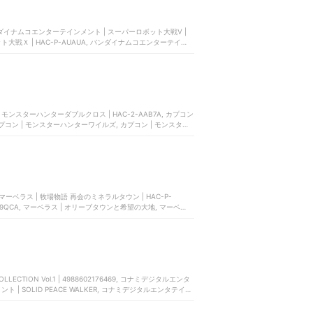
ダイナムコエンターテインメント | スーパーロボット大戦V |
ト大戦Ｘ | HAC-P-AUAUA, バンダイナムコエンターテイン
ーパーロボット大戦T | B07LB1572J
モンスターハンターダブルクロス | HAC-2-AAB7A, カプコン
 カプコン | モンスターハンターワイルズ, カプコン | モンスター
 マーベラス | 牧場物語 再会のミネラルタウン | HAC-P-
-P-A9QCA, マーベラス | オリーブタウンと希望の大地, マーベラス
LECTION Vol.1 | 4988602176469, コナミデジタルエンタ
ント | SOLID PEACE WALKER, コナミデジタルエンタテイン
ジタルエンタテインメント | METAL GEAR SOLID: MASTER