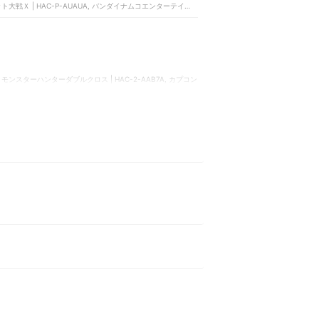
ト大戦Ｘ | HAC-P-AUAUA, バンダイナムコエンターテイン
ーパーロボット大戦T | B07LB1572J
モンスターハンターダブルクロス | HAC-2-AAB7A, カプコン
 カプコン | モンスターハンターワイルズ, カプコン | モンスター