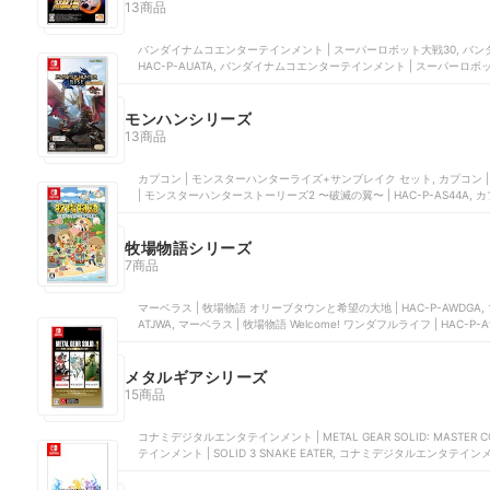
13商品
バンダイナムコエンターテインメント | スーパーロボット大戦30, バン
HAC-P-AUATA, バンダイナムコエンターテインメント | スーパーロボッ
メント | Y | HAC-P-BDPZA, バンダイナムコエンターテインメント | ス
モンハンシリーズ
13商品
カプコン | モンスターハンターライズ+サンブレイク セット, カプコン | 
| モンスターハンターストーリーズ2 〜破滅の翼〜 | HAC-P-AS44A,
ハンターライズ | HAC-P-AXSEA
牧場物語シリーズ
7商品
マーベラス | 牧場物語 オリーブタウンと希望の大地 | HAC-P-AWDGA,
ATJWA, マーベラス | 牧場物語 Welcome! ワンダフルライフ | HAC
| 牧場物語 つながる新天地
メタルギアシリーズ
15商品
コナミデジタルエンタテインメント | METAL GEAR SOLID: MASTER COL
テインメント | SOLID 3 SNAKE EATER, コナミデジタルエンタテインメ
メント | SOLID V：THE PHANTOM PAIN | PLJM-84017, コナミデ
COLLECTION Vol.1 | 4988602176384