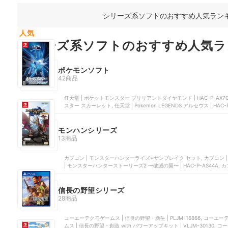
ット, コーエーテクモゲームス | 信長の野望・烈風伝 with パワーアップキッ
シリーズ系ソフトのおすすめ人気ラン
人気
シリーズ系ソフトのおすすめ人気ラ
ポケモンソフト
42商品
任天堂 | ポケットモンスター ブリリアントダイヤモンド | HAC-P-AX7QA, 
スター スカーレット, 任天堂 | Pokemon LEGENDS アルセウス | HA
CTR-P-ECLJ
モンハンシリーズ
13商品
カプコン | モンスターハンターライズ+サンブレイク セット, カプコン | 
| モンスターハンターストーリーズ2 〜破滅の翼〜 | HAC-P-AS44A,
ハンターライズ | HAC-P-AXSEA
信長の野望シリーズ
28商品
コーエーテクモゲームス | 信長の野望・新生 | PLJM-16866, コー
ムス | 信長の野望・創造 with パワーアップキット | VLJM-30130,