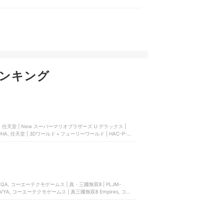
ンキング
 任天堂 | New スーパーマリオブラザーズ U デラックス |
T9HA, 任天堂 | 3Dワールド＋フューリーワールド | HAC-P-
CQA, コーエーテクモゲームス | 真・三國無双8 | PLJM-
AGVYA, コーエーテクモゲームス | 真三國無双8 Empires, コーエ