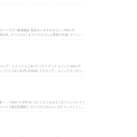
ト | ULJM06150
 マーベラス | 牧場物語 再会のミネラルタウン | HAC-P-
-P-A9QCA, マーベラス | オリーブタウンと希望の大地, マーベラス
スクウェア・エニックス | XII ザ ゾディアック エイジ | HAC-P-
クス | IX | SLPS-02000, スクウェア・エニックス | VI |
 | HAC-P-ATKTA, コナミデジタルエンタテインメント |
ト | 桃太郎電鉄7, コナミデジタルエンタテインメント | 2
テインメント | 桃太郎電鉄15 五大ボンビー登場!の巻