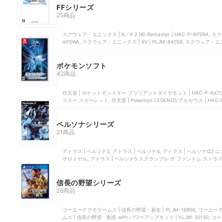
FFシリーズ
25商品
スクウェア・エニックス | X／X-2 HD Remaster | HAC-P-AP2RA, 
APSWA, スクウェア・エニックス | XV | PLJM-84059, スクウェア・エニッ
SHVC-F6
ポケモンソフト
42商品
任天堂 | ポケットモンスター ブリリアントダイヤモンド | HAC-P-AX7QA, 
スター スカーレット, 任天堂 | Pokemon LEGENDS アルセウス | HA
CTR-P-ECLJ
ペルソナシリーズ
21商品
アトラス | ペルソナ3, アトラス | ペルソナ4, アトラス | ペルソナQ2 ニュ
ザロイヤル, アトラス | ペルソナ5 スクランブル ザ ファントム ストライカー
信長の野望シリーズ
28商品
コーエーテクモゲームス | 信長の野望・新生 | PLJM-16866, コー
ムス | 信長の野望・創造 with パワーアップキット | VLJM-30130,