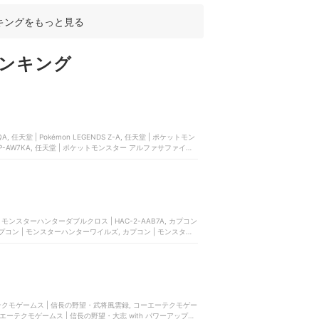
ト | ULJM06150
キングをもっと見る
ンキング
任天堂 | Pokémon LEGENDS Z-A, 任天堂 | ポケットモン
C-P-AW7KA, 任天堂 | ポケットモンスター アルファサファイア |
モンスターハンターダブルクロス | HAC-2-AAB7A, カプコン
 カプコン | モンスターハンターワイルズ, カプコン | モンスター
エーテクモゲームス | 信長の野望・武将風雲録, コーエーテクモゲー
 コーエーテクモゲームス | 信長の野望・大志 with パワーアップキ