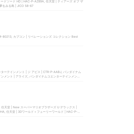
ードソード HD | HAC-P-AZ89A, 任天堂 | ティアーズ オブ ザ
みる島 | JICO 58-67
PLJM-80213, カプコン | リベレーションズ コレクション Best
インメント | ジ アビス | CTR-P-AABJ, バンダイナム
ンメント | アライズ, バンダイナムコエンターテインメント |
 任天堂 | New スーパーマリオブラザーズ U デラックス |
T9HA, 任天堂 | 3Dワールド＋フューリーワールド | HAC-P-