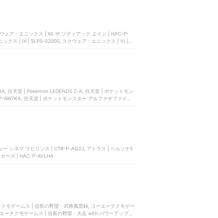
スクウェア・エニックス | XII ザ ゾディアック エイジ | HAC-P-
クス | IX | SLPS-02000, スクウェア・エニックス | VI |
任天堂 | Pokémon LEGENDS Z-A, 任天堂 | ポケットモン
C-P-AW7KA, 任天堂 | ポケットモンスター アルファサファイア |
ー シネマ ラビリンス | CTR-P-AQ2J, アトラス | ペルソナ5
ズ | HAC-P-AVLHA
エーテクモゲームス | 信長の野望・武将風雲録, コーエーテクモゲー
 コーエーテクモゲームス | 信長の野望・大志 with パワーアップキ