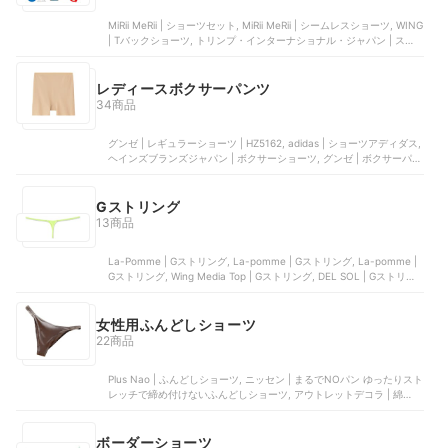
MiRii MeRii | ショーツセット, MiRii MeRii | シームレスショーツ, WING
| Tバックショーツ, トリンプ・インターナショナル・ジャパン | スリ
ムライン ボーイズレングスショーツ | TR632 PT3, トラタニ | ローラ
イズレースショーツ | 112
レディースボクサーパンツ
34商品
グンゼ | レギュラーショーツ | HZ5162, adidas | ショーツアディダス,
ヘインズブランズジャパン | ボクサーショーツ, グンゼ | ボクサーパン
ツ, グンゼ | レギュラーショーツ | TV2662R
Gストリング
13商品
La-Pomme | Gストリング, La-pomme | Gストリング, La-pomme |
Gストリング, Wing Media Top | Gストリング, DEL SOL | Gストリン
グ
女性用ふんどしショーツ
22商品
Plus Nao | ふんどしショーツ, ニッセン | まるでNOパン ゆったりスト
レッチで締め付けないふんどしショーツ, アウトレットデコラ | 綿
100％ふんどしショーツ, セルヴァン | ゆるリラ解放感ショーツ, ニッ
セン | まるでNOパン 総レースふんどしショーツ
ボーダーショーツ