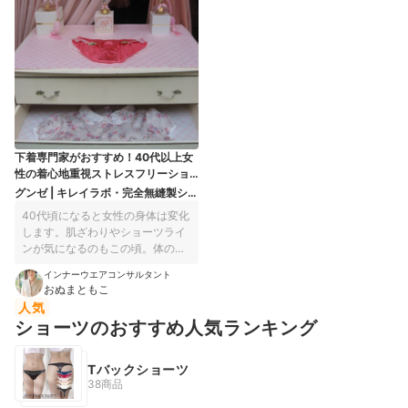
下着専門家がおすすめ！40代以上女
性の着心地重視ストレスフリーショ
ーツ
グンゼ | キレイラボ・完全無縫製ショ
ーツ・綿混 KL2070
40代頃になると女性の身体は変化
します。肌ざわりやショーツライ
ンが気になるのもこの頃。体の脂
肪が柔らかくなったり、肌が敏感
インナーウエアコンサルタント
になったりするから。そんなお悩
おぬまともこ
みがあるならぜひショーツを見直
人気
しましょう。 お悩みを解決できる
ショーツのおすすめ人気ランキング
着心地重視のストレスフリーなシ
ョーツを紹介します。今は着心地
がよくおしゃれなショーツがたく
Tバックショーツ
さんあります。TPO・ファッショ
38商品
ンによって選びましょう。 40代