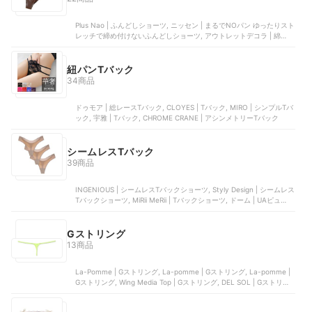
Plus Nao | ふんどしショーツ, ニッセン | まるでNOパン ゆったりスト
レッチで締め付けないふんどしショーツ, アウトレットデコラ | 綿
100％ふんどしショーツ, セルヴァン | ゆるリラ解放感ショーツ, ニッ
セン | まるでNOパン 総レースふんどしショーツ
紐パンTバック
34商品
ドゥモア | 総レースTバック, CLOYES | Tバック, MIRO | シンプルTバ
ック, 宇雅 | Tバック, CHROME CRANE | アシンメトリーTバック
シームレスTバック
39商品
INGENIOUS | シームレスTバックショーツ, Styly Design | シームレス
Tバックショーツ, MiRii MeRii | Tバックショーツ, ドーム | UAピュアス
トレッチ ソング 3枚セット | 1325615, SMOON | シームレスショーツ
Gストリング
13商品
La-Pomme | Gストリング, La-pomme | Gストリング, La-pomme |
Gストリング, Wing Media Top | Gストリング, DEL SOL | Gストリン
グ