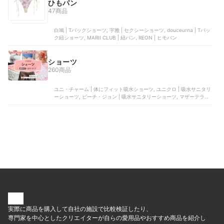
ひもパン
47商品
白鳩 | Tバックショーツ, 宇雅 | セクシーショーツ, douceurna | Tバッ
ク紐ショーツ, MARII CLUB | 紐パン, REON | ヒモパン
ショーツ
260商品
ユニ・チャーム | 体にフィット吸水ショーツ, ユニクロ | 吸水サニタリ
ーショーツ, ピーチ・ジョン | 吸水サニタリーショーツ, マザーテラス
| サニタリー吸水ショーツ, immunity | &mooned 生理用吸水ショーツ
実際に商品を購入して自社の施設で比較検証したり、
専門家を中心としたクリエイターが自らの愛用品やおすすめ商品を紹介し