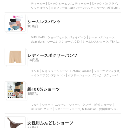
になるとヒップダウンを気にして
ティービー | Tバック シームレス, ティービー | Tバック バタフライ,
ガードルを履き始める方もいます
ソックコウベ | エメフィール Lace ハーフバックショーツ, MiRii MeRii
が、その前にショーツも気にして
| Tバックショーツ, 白鳩 | Mon cher pigeon TIAM ショーツ Tバック
ください。ヒップを包みきれない
シームレスパンツ
ショーツではきれいなラインにな
10商品
りません。逆にヒップラインを崩
してしまいます。このリストで
は、ガードルの中に履いてほしい
MiRii MeRii | ショーツセット, ジョイパーツ | シームレスショーツ,
dear doris | シームレスショーツ, C&X | シームレスショーツ, Y&K | シ
ショーツもご紹介します。
ームレスショーツ
レディースボクサーパンツ
34商品
グンゼ | レギュラーショーツ | HZ5162, adidas | ショーツアディダス,
ヘインズブランズジャパン | ボクサーショーツ, グンゼ | ボクサーパン
ツ, グンゼ | レギュラーショーツ | TV2662R
綿100%ショーツ
15商品
マルキ | ショーツ, ニッセン | ショーツ, グンゼ | 1分丈ショーツ |
CK3662, グンゼ | レギュラーショーツ, N.tradition | 抗菌功能ショー
ツ
女性用ふんどしショーツ
22商品