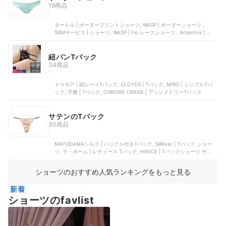
19商品
タートル | ボーダープリントショーツ, WASP | ボーダーショーツ ,
SRMサービス | ショーツ, WASP | Fio レースショーツ , Anzermix | T
バックショーツ 6枚セット | CH0401
紐パンTバック
34商品
ドゥモア | 総レースTバック, CLOYES | Tバック, MIRO | シンプルTバ
ック, 宇雅 | Tバック, CHROME CRANE | アシンメトリーTバック
サテンのTバック
30商品
MAYUDAMAシルク | バックル付きTバック, SilRiver | Tバック ショー
ツ, ラ・ポーム | レディース Tバック, HINICE | Tバックショーツ サテ
ン, トアミ | Tバック サテン地TYPE | KWS004BK
ショーツのおすすめ人気ランキングをもっと見る
新着
ショーツのfavlist