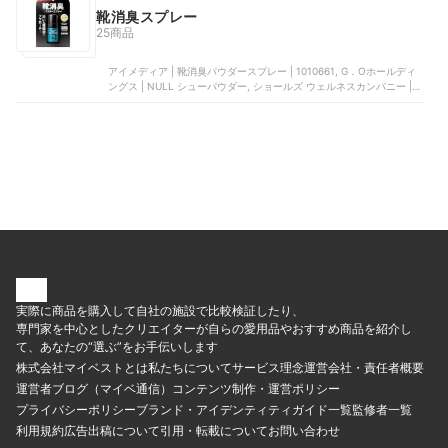
靴消臭スプレー
25商品
アイメディア | 靴消臭パウダースプレー | 1010661, G．Oホールディ
ングス | NULL シューパウダー, ショールズ ウェルネスカンパニー |
消臭・抗菌靴スプレー, イリア | DABLOCKS 消臭スプレー, 久光製薬 |
除菌抗菌スプレー
実際に商品を購入して自社の施設で比較検証したり、
専門家を中心としたクリエイターが自らの愛用品やおすすめ商品を紹介し
て、あなたの“選ぶ”をお手伝いします
株式会社マイベストとは
私たちについて
サービス理念
運営会社・責任者概要
運営者ブログ（マイベ通信）
コンテンツ制作・運営ポリシー
プライバシーポリシー
ブランド・アイデンティティ
ガイド一覧
監修者一覧
利用規約
広告出稿について
引用・転載について
お問い合わせ