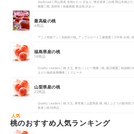
SkyBroad | 岡山県産 冬桃がたり 訳あり, 蜂谷青果 | 白桃 岡山冬桃
農園 | 桃, 花樹有 | 加藤農園 黄金桃 訳あり
最高級の桃
4商品
アニメ雑貨アン | 加納岩の桃, アップルロード工藤農園 | 川中島 白桃, 花
福島県産の桃
14商品
Quality Leaders | 桃 大玉, 東北ハッピー農園 | 桃, ‎菱沼農園 |
まがた物産振興機構 | ミスピーチ
山梨県産の桃
22商品
Quality Leaders | 桃 大玉, 果実庵 | 山梨県産 桃, 桃とぶどうの駅
青果 | 桃 特秀品
人気
桃のおすすめ人気ランキング