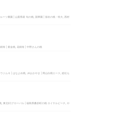
内田フルーツ農園 | 山梨県産 旬の桃, 国華園 | 笛吹の桃・特大, ‎西村
樹有 | 黄金桃, 花樹有 | 中野さんの桃
ウジムキ | はなよめ桃, JAおかやま | 岡山白桃エース, 総社も
 桃源郷の桃, 東北ECグローバル | 福島県桑折町の桃 ロイヤルピーチ, や