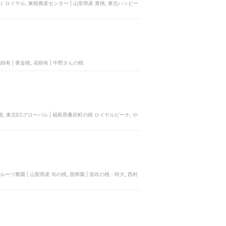
がたり ロイヤル, 東根農産センター | 山形県産 黄桃, 東北ハッピー
樹有 | 黄金桃, 花樹有 | 中野さんの桃
 桃源郷の桃, 東北ECグローバル | 福島県桑折町の桃 ロイヤルピーチ, や
内田フルーツ農園 | 山梨県産 旬の桃, 国華園 | 笛吹の桃・特大, ‎西村