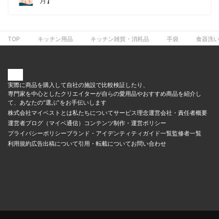
月】
TOP
キッチン用品
キッチン雑貨・消耗品
手袋
食器洗い
実際に商品を購入して自社の施設で比較検証したり、
専門家を中心としたクリエイターが自らの愛用品やおすすめ商品を紹介し
て、あなたの“選ぶ”をお手伝いします
株式会社マイベストとは
私たちについて
サービス理念
運営会社・責任者概要
運営者ブログ（マイベ通信）
コンテンツ制作・運営ポリシー
プライバシーポリシー
ブランド・アイデンティティ
ガイド一覧
監修者一覧
利用規約
広告出稿について
引用・転載について
お問い合わせ