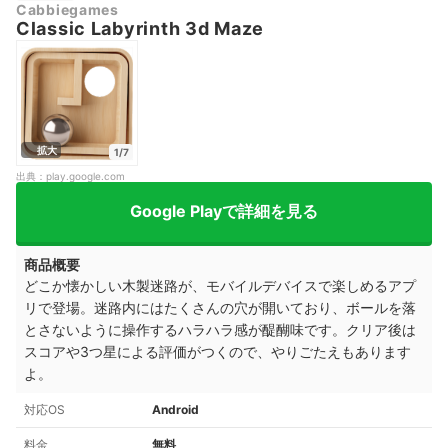
Cabbiegames
Classic Labyrinth 3d Maze
拡大
1/7
出典：
play.google.com
Google Playで詳細を見る
商品概要
どこか懐かしい木製迷路が、モバイルデバイスで楽しめるアプ
リで登場。迷路内にはたくさんの穴が開いており、ボールを落
とさないように操作するハラハラ感が醍醐味です。クリア後は
スコアや3つ星による評価がつくので、やりごたえもあります
よ。
対応OS
Android
料金
無料