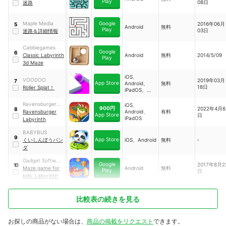
Play
08日
迷路
Maple Media
Google
2016年06月
5
Android
無料
Play
03日
迷路＆詳細情報
Cabbiegames
Google
6
Classic Labyrinth
Android
無料
2014/5/09
Play
3d Maze
iOS、
VOODOO
2019年03月
7
App Store
Android、
無料
18日
Roller Splat！
iPadOS、
macOS、
visionOS
Ravensburger
iOS、
900円
2022年4月6
8
Verlag
Ravensburger
Android、
有料
App Store
日
iPadOS
Labyrinth
BABYBUS
9
App Store
くいしんぼうパン
iOS、Android
無料
‐
ダ
Gadget Software
Google
2017年8月2
10
Development
Maze game for
Android
無料
Play
日
and Research
kids. Labyrinth
比較表の続きを見る
お探しの商品がない場合は、
商品の掲載をリクエスト
できます。