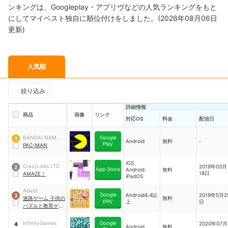
ンキングは、Googleplay・アプリヴなどの人気ランキングをもと
にしてマイベスト独自に順位付けをしました。(2026年08月06日
更新)
人気順
絞り込み
詳細情報
商品
画像
リンク
対応OS
料金
配信日
BANDAI NAMCO
Google
1
Android
無料
‐
Play
Entertainment
PAC-MAN
America
iOS、
CrazyLabs LTD
2019年03月
2
App Store
Android、
無料
18日
AMAZE！
iPadOS
Abuzz
Google
Android4.4以
2019年5月2
3
迷路ゲーム 子供の
無料
play
上
日
パズルと教育ゲー
ム
InfinityGames
Google
2020年07月
4
Android
無料