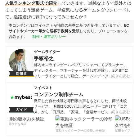
人気ランキング形式で紹介
していきます。単純なようで意外とは
まってしまう迷路ゲーム。早速気になるゲームをダウンロードし
て、迷路遊びに夢中になってみませんか？
本コンテンツはマイベストが独自の基準に基づき制作していますが、
EC
サイトやメーカー等から送客手数料を受領
しており、プロモーションを
含みます。
制作・運営ポリシー
ゲームライター
手塚裕之
都内オンラインゲームパブリッシャーにてプランナー、
ディレクター、マネージャーを計12年経験し、2018年に
監修者
フリーライターとして独立。ゲームメディアへの寄稿、
…続きを読む
監修のほか、映画、スポーツ、金融、ビジネス、ライフ
スタイルなど多分野にて執筆活動を行う。1976年生ま
マイベスト
れ。栃木県出身。
コンテンツ制作チーム
手塚裕之のプロフィール
徹底した自社検証と専門家の声をもとにした、商品比較
サービス。 月間3,000万以上のユーザーに向けて「コス
ガイド
メ」から「日用品」「家電」「金融サービス」まで、ベ
…続きを読む
ストな商品を選んでもらうために、毎日コンテンツを制
作中。
剤の吸水力を検証
コンテンツ制作チームのプロフィール
電動ネッククーラーの冷却力を検証
USBタイプCケー