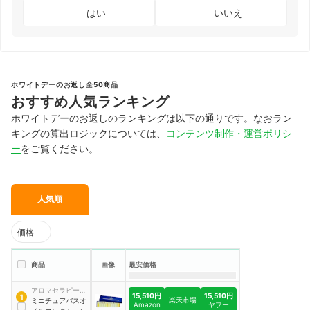
はい
いいえ
ホワイトデーのお返し全50商品
おすすめ人気ランキング
ホワイトデーのお返しのランキングは以下の通りです。なおラン
キングの算出ロジックについては、
コンテンツ制作・運営ポリシ
ー
をご覧ください。
人気順
価格
商品
画像
最安価格
アロマセラピー ア
15,510円
15,510円
1
楽天市場
ソシエイツ
ミニチュアバスオ
Amazon
ヤフー