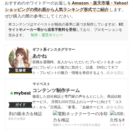
おすすめのホワイトデーのお返しを
Amazon・楽天市場・Yahoo!
ショッピングの売れ筋から人気ランキング形式でご紹介
します。
ぜひ購入の際の参考にしてください。
本コンテンツはマイベストが独自の基準に基づき制作していますが、
EC
サイトやメーカー等から送客手数料を受領
しており、プロモーションを
含みます。
制作・運営ポリシー
ギフト系インスタグラマー
あかね
前職を退職時、友人からいただいたプレゼントをきっか
けにプレゼントの魅力に気付く。以後、SNSにてギフ
監修者
ト・プレゼントの魅力・情報を発信するようになり、現
…続きを読む
在は累計フォロワー数3000人以上を抱えるマイクロイン
フルエンサー。旬のトレンド・喜ばれるプレゼント情報
マイベスト
を誰よりも早くお届け。
コンテンツ制作チーム
あかねのプロフィール
徹底した自社検証と専門家の声をもとにした、商品比較
サービス。 月間3,000万以上のユーザーに向けて「コス
ガイド
メ」から「日用品」「家電」「金融サービス」まで、ベ
…続きを読む
ストな商品を選んでもらうために、毎日コンテンツを制
作中。
剤の吸水力を検証
コンテンツ制作チームのプロフィール
電動ネッククーラーの冷却力を検証
USBタイプCケー