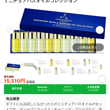
ミニチュアバスオイルコレクション
この商品を見る
出典：
amazon.co.jp
最安価格
2+
15,510円
高価格
Amazon
ヤフー
大丸松坂屋
楽天市場
15,510円
15,510円
15,510円
商品概要
ギフトにもお試しにもぴったりのミニチュアバスオイルのセッ
トです。ディープリラックス・モーニング・ブリーズなど、気