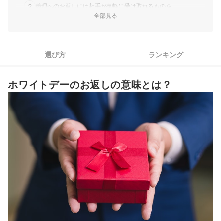
2
義理へのお返しには相手が気軽に受け取れるものを
LINDT & SPRUNGLI｜LINDOR｜リンドール テイスティング
全部見る
セット
3
予算はチョコと同じくらいか、少し高めがベター
岩井製菓｜よろこび京飴（猫ブロー）｜wd-neco
昭栄｜神戸浪漫｜神戸トラッドクッキー｜ktc-50
ホワイトデーのお返し全50商品おすすめ人気ランキング
ガレー・ジャパン｜ナノバー｜GAGA000950
選び方
ランキング
岩井製菓｜プチ京飴ホワイトデーセット｜k-002
義理でもお返しは大切！男性としてのマナー
イシザワ｜スターバックスオリガミコーヒー&パウンドケー
ホワイトデーのお返しの意味とは？
キセット
スイーツを贈りたいならこちらもチェック
シュシュクレープ｜ストロベリーモンブランミルクレープ｜
ホワイトデーのお返しの売れ筋ランキングもチェック！
amaou1
小柳津清一商店｜静岡抹茶バウムクーヘンCHIYOの和
フランス屋製菓｜京都ふらんすや｜うす紅L｜8301
Galler｜ガレー クッキー 詰め合わせアソート
ヨックモック｜サンク デリス
お菓子処菜菓亭｜もちもちきな粉シュー
シュゼット｜HENRI CHARPENTIER｜フィナンシェ 詰め合わ
せ｜HF-25N2
シュクレイ｜果実をたのしむミルフィユ詰合せ
岩井製菓｜京ころも（ギフト缶ケースVer）
アデリー｜おひるねにゃんコ｜ad-sweets-5390