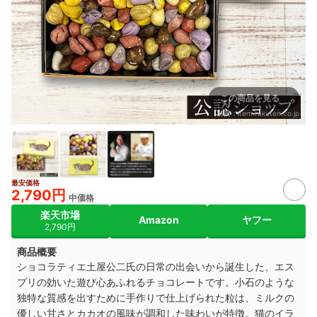
この商品を見る
出典：
item.rakuten.co.jp
最安価格
2,790円
中価格
楽天市場
Amazon
ヤフー
2,790円
商品概要
ショコラティエ土屋公二氏の日常の出会いから誕生した、エス
プリの効いた遊び心あふれるチョコレートです。小石のような
独特な質感を出すために手作りで仕上げられた粒は、ミルクの
優しい甘さとカカオの風味が調和した味わいが特徴。猫のイラ