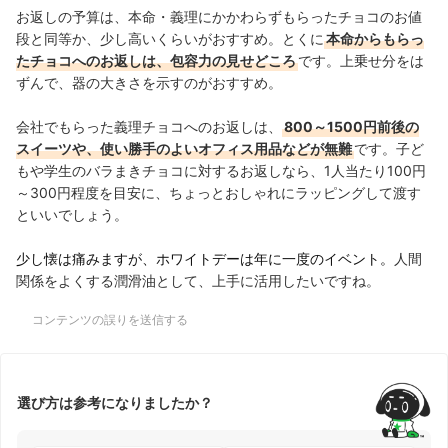
お返しの予算は、本命・義理にかかわらずもらったチョコのお値
段と同等か、少し高いくらいがおすすめ。とくに
本命からもらっ
たチョコへのお返しは、包容力の見せどころ
です。上乗せ分をは
ずんで、器の大きさを示すのがおすすめ。
会社でもらった義理チョコへのお返しは、
800～1500円前後の
スイーツや、使い勝手のよいオフィス用品などが無難
です。子ど
もや学生のバラまきチョコに対するお返しなら、1人当たり100円
～300円程度を目安に、ちょっとおしゃれにラッピングして渡す
といいでしょう。
少し懐は痛みますが、ホワイトデーは年に一度のイベント。
人間
関係をよくする潤滑油として、上手に活用したいですね。
コンテンツの誤りを送信する
選び方は参考になりましたか？