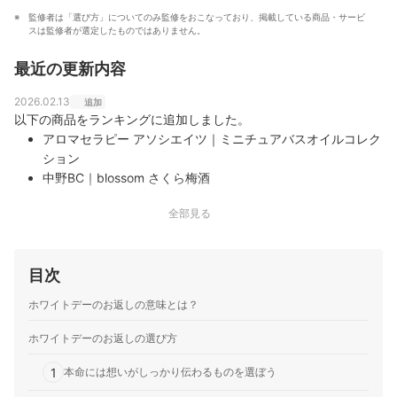
監修者は「選び方」についてのみ監修をおこなっており、掲載している商品・サービ
スは監修者が選定したものではありません。
最近の更新内容
2026.02.13
追加
以下の商品をランキングに追加しました。
アロマセラピー アソシエイツ｜ミニチュアバスオイルコレク
ション
中野BC｜blossom さくら梅酒
テオブロマ｜じゃり
全部見る
ローゼン｜マネケン ワッフル 60袋セット｜tm20018
カルビー｜かっぱえびせん匠海 食べ比べ2箱セット
焙煎元 和樂｜珈琲豆チョコ＆ドリップバッグコーヒーギフト
目次
気くばり｜120
オーキッド｜ナポリタン
ホワイトデーのお返しの意味とは？
PLANQUOR｜チーズ＆ピコス 10種類詰め合わせ
モリンホールディングス｜ｍｏｒｉｎ｜ギフト用 もりん至高
ホワイトデーのお返しの選び方
のマカロン詰め合わせ 10個入
1
鰻楽｜うなぎ蒲焼き｜g140-5
本命には想いがしっかり伝わるものを選ぼう
チョコレートデザイン｜ショーコラ&パリトロセット 4個入