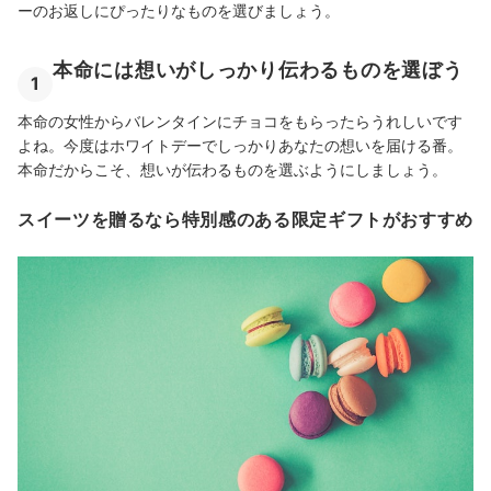
4903379003077
ーのお返しにぴったりなものを選びましょう。
三州製菓｜ありがとおかき｜b009
レネット｜動物クッキー｜t-m
本命には想いがしっかり伝わるものを選ぼう
カクト製茶｜和紅茶ティーバッグ
1
酢屋亀本店｜みそチョコレート
本命の女性からバレンタインにチョコをもらったらうれしいです
よね。今度はホワイトデーでしっかりあなたの想いを届ける番。
本命だからこそ、想いが伝わるものを選ぶようにしましょう。
スイーツを贈るなら特別感のある限定ギフトがおすすめ