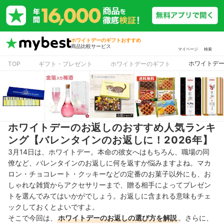
ホワイトデーのギフトおすすめ
商品比較サービス
マイページ
検索
ホワイトデー
TOP
ギフト・プレゼント
ホワイトデーのギフト
ホワイトデーのお返しのおすすめ人気ランキ
ング【バレンタインのお返しに！2026年】
3月14日は、ホワイトデー。本命の彼女へはもちろん、職場の同
僚など、バレンタインのお返しに何を返すか悩みますよね。マカ
ロン・チョコレート・クッキーなどの定番のお菓子以外にも、お
しゃれな雑貨からアクセサリーまで、贈る相手によってプレゼン
トを選んでみてはいかがでしょう。お返しに含まれる意味もチェ
ックしておくとよいですよ。
そこで今回は、
ホワイトデーのお返しの選び方を解説
。さらに、