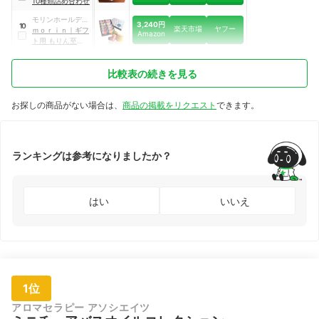
10種類詰め合わせ
モリンホールディ
3,240円
10
楽天市場
ヤフー
ングス
ｍｏｒｉｎ
｜
ギフ
Amazon
ト用 もりん至高の
マカロン詰め合わ
せ 10個入
比較表の続きを見る
お探しの商品がない場合は、
商品の掲載をリクエスト
できます。
ランキングは参考になりましたか？
はい
いいえ
1位
アロマセラピー アソシエイツ