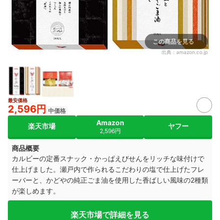
この商品を見る
出典：
amazon.co.jp
最安価格
2,596円
中価格
Amazon
楽天市場
ヤフー
2,596円
商品概要
カルビーの定番スナック・かっぱえびせんをリッチな味付けで
仕上げました。瀬戸内で作られるこだわりの塩で仕上げたフレ
ーバーと、かどやの純正ごま油を使用した香ばしい風味の2種類
が楽しめます。
楽天市場で詳細を見る