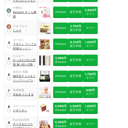
イルコレクション
中野BC
3,960円
2
Amazon
楽天市場
blossom さくら梅
ヤフー
酒
2,790円
テオブロマ
3
Amazon
ヤフー
楽天市場
じゃり
ローゼン
8,235円
1,000円
4
Amazon
マネケン ワッフル
楽天市場
ヤフー
60袋セット
｜
tm20018
カルビー
2,596円
5
楽天市場
ヤフー
かっぱえびせん匠
Amazon
海 食べ比べ2箱セ
ット
焙煎元 和樂
1,780円
6
Amazon
楽天市場
珈琲豆チョコ＆ド
ヤフー
リップバッグコー
ヒーギフト 気くば
り
648円
岩井製菓
7
Amazon
楽天市場
ヤフー
京あめ とにまる
3,980円
2,380円
1,850円
ゴディバジャパン
8
Amazon
楽天市場
ヤフー
ナポリタン
PLANQUOR
4,500円
9
楽天市場
ヤフー
チーズ＆ピコス
Amazon