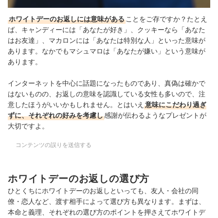
財宝｜プレミアムプリン6種詰合せ
BCCスイーツ｜生チョコ｜nama-chocolate-24-1
ホワイトデーのお返しには意味がある
ことをご存ですか？たとえ
南信州菓子工房｜国産ドライフルーツ お試し食べ比べセット
ば、キャンディーには「あなたが好き」、クッキーなら「あなた
フランソワ｜マカロン｜k_macron12
はお友達」、マカロンには「あなたは特別な人」といった意味が
寶泉堂｜米ショコラ
あります。なかでもマシュマロは「あなたが嫌い」という意味が
サザビーリーグ｜焼菓子ギフト｜k12013
あります。
岩井製菓｜とにまる いろむすび
R.L waffle cake｜R.L ワッフルケーキ
インターネットを中心に話題になったものであり、真偽は確かで
岩井製菓｜ ホワイトデーのお返し ほんの気持ち｜
はないものの、お返しの意味を認識している女性も多いので、注
wdhonnoki
意したほうがいいかもしれません。とはいえ
意味にこだわり過ぎ
天使のおくりもの｜乳酸菌スイーツアソート
ずに、それぞれの好みを考慮し
感謝が伝わるようなプレゼントが
菓匠もりん｜ｍｏｒｉｎ｜和風てぃらみす 凛果
大切ですよ。
ボヌール・ナナ｜洋菓子のプルミエール｜クッキー缶セット
六萬石｜キウイ大福
コンテンツの誤りを送信する
アイビーカンパニー｜パティスリー キハチ｜ショコラバーム
クーヘン
焙煎元和樂｜籠DEホワイトデーS ワッフル｜739
ホワイトデーのお返しの選び方
岩井製菓｜私の気持ち｜wd-003
ひとくちにホワイトデーのお返しといっても、友人・会社の同
ロイズコンフェクト｜生チョコレート オーレ ｜120
僚・恋人など、渡す相手によって選び方も異なります。まずは、
ロイズコンフェクト｜ROYCE'｜ロイズコレクション｜
本命と義理、それぞれの選び方のポイントを押さえてホワイトデ