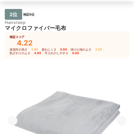
2位
検証9位
Hansleep
マイクロファイバー毛布
検証スコア
4.22
保温性の高さ
3.95
｜
蒸れにくさ
5.00
｜
掛け心地のよさ
3.85
｜
肌ざわりのよさ
4.65
｜
手入れのしやすさ
5.00