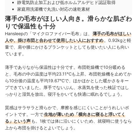
静電気防止加工および低ホルムアルデヒド認証取得
家庭用洗濯機で丸洗い対応の速乾素材
薄手の毛布がほしい人向き。滑らかな肌ざわ
りで保温性も十分
Hansleepの「マイクロファイバー毛布」は、
薄手の毛布がほしい
人や、掛け布団と合わせて使用したい人におすすめ
。
0.92kg
と軽
量で、肩や膝にかけるブランケットとしても使いたい人にも向い
ています。
薄手でありながら保温性は十分です。布団乾燥機で10分暖める
と、毛布の中の温度は平均23.11℃も上昇。布団乾燥機を止めてか
ら10分後の温度も平均19.67℃で、ほかほかとした暖かさをキー
プできていました。厚手でないぶん、水蒸気を使った検証ではし
っかりと湿気を放出。寝汗をかいても快適に眠れるでしょう。
質感はサラサラと滑らかで、摩擦を感じにくいことがうれしいポ
イントです。一方で
生地が薄いため「横向きに寝ると浮いてく
る」という声
も。1枚では体に沿いにくいため、就寝時に使うなら
上から布団を掛けるとよいでしょう。