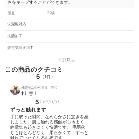
さをキープすることができます。
重量
不明
洗濯機対応
抗菌加工
静電気防止加工
全部見る
この商品のクチコミ
5
（1件）
男性 | 20代
検証モニター
小川慧士
5
2025/11/07
ずっと触れます
手に取った瞬間、なめらかさに驚きを感
じました。肌に触れる感触が心地よく、
静電気も起きにくく快適です。 毛羽落
ちもほとんどなく、柔らかくて、ずっと
触れていたくなる毛布です。