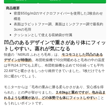
商品概要
密度650g/m2のマイクロファイバーを使用した2枚合わせ
構造
表面はラビットファー調、裏面はミンクファー調で最長約
3cmの毛羽
クッションとして使える収納袋が付属
凹凸のあるデザインで重さがあり体にフィッ
トしやすい。蒸れが気になる
恒盛
の「NERUS ふわとろ毛布」は、
モコモコとした凹凸のある
デザインが特徴的
。布団乾燥機で10分間暖めると毛布の中の温度
は平均24.37℃も上昇し、布団乾燥機を止めて10分経っても平均
22.68℃と暖かさをしっかり維持できていました。1枚だけでも十
分に暖かいでしょう。
モニターからは「毛布の重みに勝る柔らかさがあり、安心感を得
られた」との声が挙がりました。
2.63kgと重めですが、包み込ま
れるような感覚があり、どの体勢でも体にフィットしやすい
こと
もうれしいポイントです。