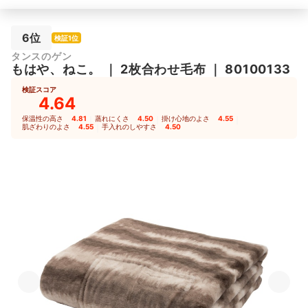
6位
検証1位
タンスのゲン
もはや、ねこ。
｜
2枚合わせ毛布
｜
80100133
検証スコア
4.64
保温性の高さ
4.81
｜
蒸れにくさ
4.50
｜
掛け心地のよさ
4.55
｜
肌ざわりのよさ
4.55
｜
手入れのしやすさ
4.50