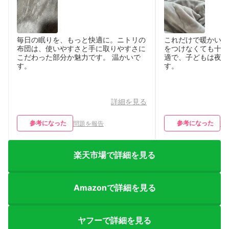
毎日の眠りを、もっと快適に。ニトリの
これだけで暖かいた
布団は、使いやすさと手に取りやすさに
をつけなくても十分
こだわった部分か魅力です。 温かいで
適で、子どもは夜も
す。
す。
詳細を見る
参考になった
参考になった
問題を報告
問
楽天市場で詳細を見る
Amazonで詳細を見る
ヤフーで詳細を見る