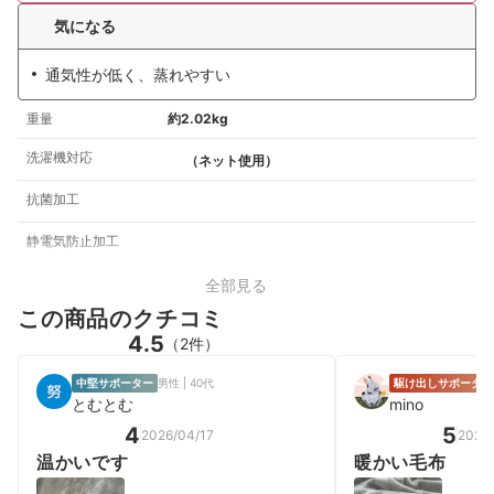
気になる
通気性が低く、蒸れやすい
重量
約2.02kg
洗濯機対応
（ネット使用）
抗菌加工
静電気防止加工
全部見る
この商品のクチコミ
4.5
（2件）
中堅サポーター
男性 | 40代
駆け出しサポーター
とむとむ
mino
4
5
2026/04/17
2026/
温かいです
暖かい毛布