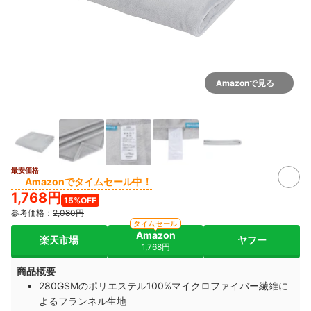
Amazonで見る
最安価格
Amazonでタイムセール中！
1,768円
15%OFF
参考価格：
2,080円
タイムセール
Amazon
楽天市場
ヤフー
1,768円
商品概要
280GSMのポリエステル100%マイクロファイバー繊維に
よるフランネル生地