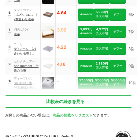
タンスのゲン
4.64
5,999円
6
Amazon
ヤフー
6位
もはや、ねこ。
｜
楽天市場
2枚合わせ毛布
｜
80100133
3.92
3,893円
4,972円
VERILADY
7
ヤフー
7位
Amazon
楽天市場
毛布
ニトリ
4.22
8
Amazon
楽天市場
ヤフー
8位
Nウォーム
｜
2枚
合わせ毛布
｜
2115100008073
セレクチュアー
4.16
2,380円
9
Amazon
ヤフー
9位
bon moment
｜
伝
楽天市場
説の毛布
ディーブレス
57,000円
57,000円
57,000円
-
10
10位
Silk Aura
｜
匠
Amazon
楽天市場
ヤフー
PREMIUM 掛け毛
布
｜
SATA-91M
比較表の続きを見る
お探しの商品がない場合は、
商品の掲載をリクエスト
できます。
ランキングは参考になりましたか？