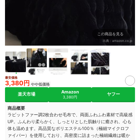
この商品を見る
出典：
amazon.co.jp
最安価格
3,380円
やや低価格
Amazon
楽天市場
ヤフー
3,380円
商品概要
ラビットファー調2枚合わせ毛布で、両面ふわふわ素材で高級感
UP。ふんわり柔らかく、しっとりとした肌触りに癒され、心も
体も温めます。高品質なポリエステル100％（極細マイクロフ
ァイバー）を使用しており、高密度に詰まった極細繊維は暖か