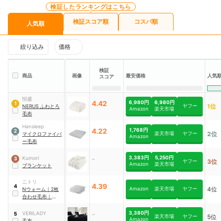
検証したランキングはこちら
検証スコア順
コスパ順
人気順
絞り込み
価格
検証
商品
画像
最安価格
人気
スコア
恒盛
4.42
6,980円
6,980円
1
ヤフー
1位
NERUS ふわとろ
Amazon
楽天市場
毛布
Hansleep
4.22
1,768円
2
楽天市場
ヤフー
2位
マイクロファイバ
Amazon
ー毛布
-
3,383円
5,250円
Kumori
3
ヤフー
3位
Amazon
楽天市場
ブランケット
ニトリ
4.39
4
Amazon
楽天市場
ヤフー
4位
Nウォーム
｜
2枚
合わせ毛布
｜
A2512
-
3,380円
VERILADY
5
楽天市場
ヤフー
5位
Amazon
毛布