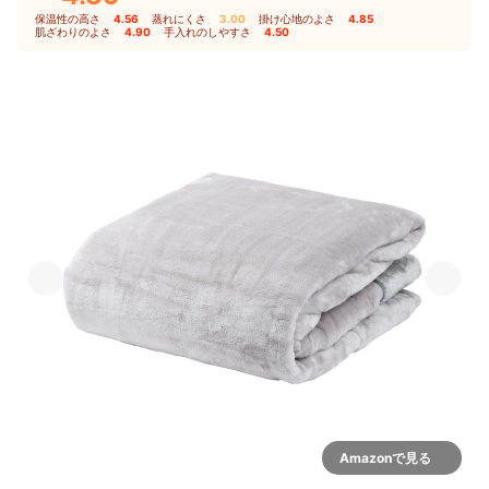
保温性の高さ
4.56
｜
蒸れにくさ
3.00
｜
掛け心地のよさ
4.85
｜
肌ざわりのよさ
4.90
｜
手入れのしやすさ
4.50
Amazonで見る