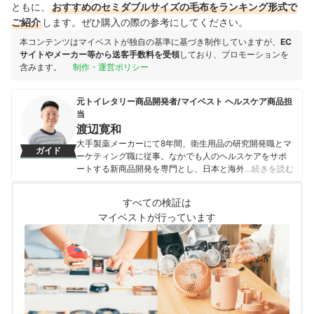
ともに、
おすすめのセミダブルサイズの毛布をランキング形式で
ご紹介
します。ぜひ購入の際の参考にしてください。
本コンテンツはマイベストが独自の基準に基づき制作していますが、
EC
サイトやメーカー等から送客手数料を受領
しており、プロモーションを
含みます。
制作・運営ポリシー
元トイレタリー商品開発者/マイベスト ヘルスケア商品担
当
渡辺寛和
大手製薬メーカーにて8年間、衛生用品の研究開発職とマ
ガイド
ーケティング職に従事。なかでも人のヘルスケアをサポ
ートする新商品開発を専門とし、日本と海外を合わせて
…続きを読む
10製品以上の新製品発売に携わる。 マイベスト入社後は
これまでの開発経験や商品知識を活かし、ヘルスケア商
すべての検証は
品全般の比較検証を担当。「ユーザーが知りたいことを
マイベストが行っています
適切な検証に基づきわかりやすく提供する」をモットー
に、日々の業務に取り組んでいる。
渡辺寛和のプロフィール