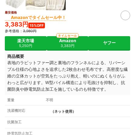
最安価格
Amazonでタイムセール中！
3,383円
15%OFF
参考価格：
3,980円
タイムセール
楽天市場
Amazon
ヤフー
5,250円
3,383円
商品概要
表地のラビットファー調と裏地のフランネルによる、リバーシ
ブル仕様の心地よさを追求した2枚合わせ毛布です。高密度な繊
維の立体カットが空気をたっぷり抱え、軽いのにぬくもりがふ
わっと広がります。W型パイル構造により毛抜けを抑制し、抗
菌防臭や静電気防止加工を施しているのも特徴です。
重量
不明
洗濯機対応
（ネット使用）
抗菌加工
静電気防止加工