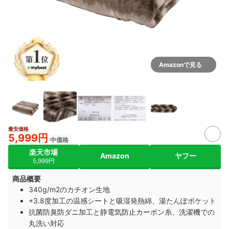
Amazonで見る
最安価格
5,999円
中価格
楽天市場
Amazon
ヤフー
5,999円
商品概要
340g/m2のカチオン生地
+3.8度加工の温感シートと吸湿発熱綿、湯たんぽポケット
抗菌防臭防ダニ加工と静電気防止カーボン糸、洗濯機での
丸洗い対応