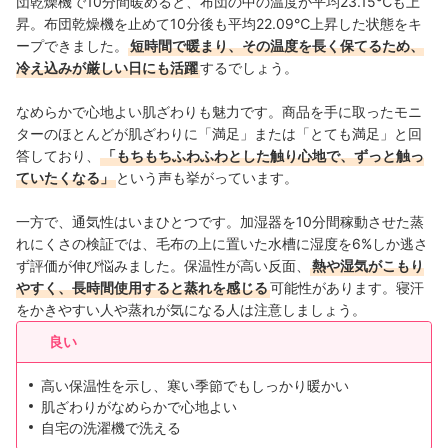
団乾燥機で10分間暖めると、布団の中の温度が平均23.15℃も上
昇。布団乾燥機を止めて10分後も平均22.09℃上昇した状態をキ
ープできました。
短時間で暖まり、その温度を長く保てるため、
冷え込みが厳しい日にも活躍
するでしょう。
なめらかで心地よい肌ざわりも魅力です。商品を手に取ったモニ
ターのほとんどが肌ざわりに「満足」または「とても満足」と回
答しており、
「もちもちふわふわとした触り心地で、ずっと触っ
ていたくなる」
という声も挙がっています。
一方で、通気性はいまひとつです。加湿器を10分間稼動させた蒸
れにくさの検証では、毛布の上に置いた水槽に湿度を6%しか逃さ
ず評価が伸び悩みました。保温性が高い反面、
熱や湿気がこもり
やすく、長時間使用すると蒸れを感じる
可能性があります。寝汗
をかきやすい人や蒸れが気になる人は注意しましょう。
良い
高い保温性を示し、寒い季節でもしっかり暖かい
肌ざわりがなめらかで心地よい
自宅の洗濯機で洗える