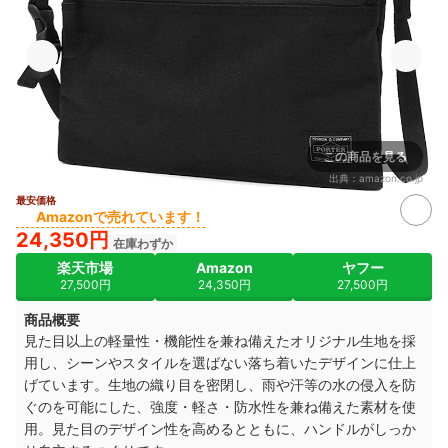
この商品を見る
出典：
amazon.co.jp
最安価格
Amazonで売れています！
24,350円
在庫わずか
楽天市場
Amazon
ヤフー
27,500円
24,350円
27,500円
商品概要
見た目以上の軽量性・機能性を兼ね備えたオリジナル生地を採
用し、シーンやスタイルを選ばない落ち着いたデザインに仕上
げています。生地の織り目を密閉し、雨や汗等の水の侵入を防
ぐのを可能にした、強度・軽さ・防水性を兼ね備えた素材を使
用。見た目のデザイン性を高めるとともに、ハンドルがしっか