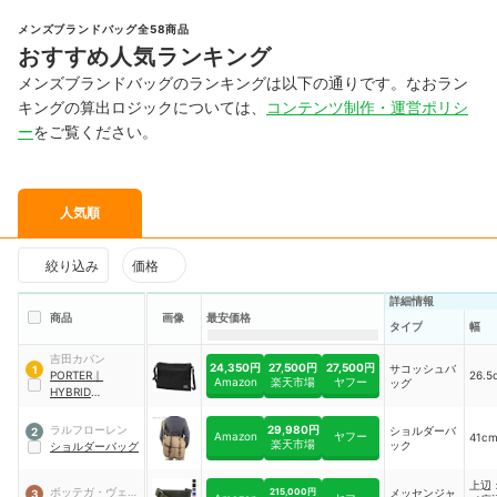
メンズブランドバッグ全58商品
おすすめ人気ランキング
メンズブランドバッグのランキングは以下の通りです。なおラン
キングの算出ロジックについては、
コンテンツ制作・運営ポリシ
ー
をご覧ください。
人気順
絞り込み
価格
詳細情報
商品
画像
最安価格
タイプ
幅
吉田カバン
24,350円
27,500円
27,500円
サコッシュバ
1
PORTER
｜
26.5
Amazon
楽天市場
ヤフー
ッグ
HYBRID
SACOCHE
｜
737-
17820
29,980円
ラルフローレン
ショルダーバ
2
Amazon
ヤフー
41c
楽天市場
ック
ショルダーバッグ
上辺：
ボッテガ・ヴェネ
215,000円
メッセンジャ
3