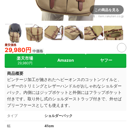
この商品を見る
出典：
item.rakuten.co.jp
最安価格
29,980円
中価格
楽天市場
Amazon
ヤフー
29,980円
商品概要
ビンテージ加工が施されたヘビーオンスのコットンツイルと、
レザーのトリミングとレザーハンドルがおしゃれなショルダー
バック。内側にはジップポケットと外側にはフラップポケット
付きです。取り外し式のショルダーストラップ付きで、外せば
ブリーフケースとしても使えます。
タイプ
ショルダーバック
幅
41cm