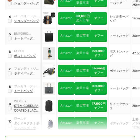
Amazon
ヤフー
／底
楽天市場
ーバッグ
タジャパン
ショルダーバッグ
25c
89,100円
バーバリー・ジャ
ショルダーバ
4
Amazon
ヤフー
17cm
楽天市場
ッグ
パン
ショルダーバッグ
EMPORIO
5
Amazon
楽天市場
ヤフー
トートバッグ
36c
ARMANI
トートバッグ
GUCCI
279,800円
ボストンバッ
6
Amazon
楽天市場
47.5
ヤフー
グ
ボストンバッグ
フェンディ・ジャ
154,000円
7
Amazon
楽天市場
ボディバッグ
30c
ヤフー
パン
ボディバッグ
ブルガリ・ジャパ
399,800円
8
Amazon
楽天市場
トートバッグ
40c
ヤフー
ン
トートバッグ
WEXLEY
17,600円
リュックサッ
9
Amazon
楽天市場
STEM CORDURA
29c
ヤフー
ク
COATED BLACK
｜
STBP201
ワールド
上部：
10
Amazon
楽天市場
ヤフー
タケオキクチ
｜
ボ
ボディバッグ
／下
17.5
ディバッグ・ウエ
ストポーチ