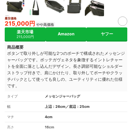
最安価格
215,000円
やや高価格
楽天市場
Amazon
ヤフー
215,000円
商品概要
ボタンで取り外しが可能な2つのポーチで構成されたメッセンジ
ャーバッグです。ボッテガヴェネタを象徴するイントレチャー
トを全面に落とし込んだデザイン。長さ調節可能なショルダー
ストラップ付きで、肩にかけたり、取り外してポーチやクラッ
チバックとして使っても良しの、ユーティリティに優れた仕様
です。
タイプ
メッセンジャーバッグ
幅
上辺：26cm／底辺：25cm
マチ
4cm
高さ
16cm