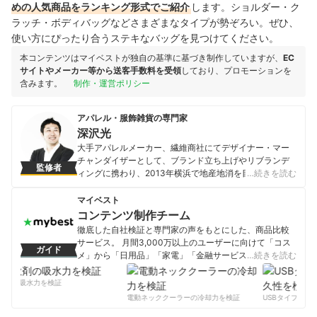
めの人気商品をランキング形式でご紹介
します。ショルダー・ク
ラッチ・ボディバッグなどさまざまなタイプが勢ぞろい。ぜひ、
使い方にぴったり合うステキなバッグを見つけてください。
本コンテンツはマイベストが独自の基準に基づき制作していますが、
EC
サイトやメーカー等から送客手数料を受領
しており、プロモーションを
含みます。
制作・運営ポリシー
アパレル・服飾雑貨の専門家
深沢光
大手アパレルメーカー、繊維商社にてデザイナー・マー
チャンダイザーとして、ブランド立ち上げやリブランデ
監修者
ィングに携わり、2013年横浜で地産地消を目的としたフ
…続きを読む
ァッションプロジェクト立ち上げを契機にデザインラボ
創業。2019年デザインラボ株式会社設立。同社の代表取
マイベスト
締役／クリエイティブ／ディレクター／デザイナー。企
コンテンツ制作チーム
業向けファッション・スポーツ・ユニフォーム・サイク
徹底した自社検証と専門家の声をもとにした、商品比較
ル製品等のブランディング、マーケティング・デザイン
サービス。 月間3,000万以上のユーザーに向けて「コス
ガイド
支援を行う。
メ」から「日用品」「家電」「金融サービス」まで、ベ
…続きを読む
深沢光のプロフィール
ストな商品を選んでもらうために、毎日コンテンツを制
作中。
剤の吸水力を検証
コンテンツ制作チームのプロフィール
電動ネッククーラーの冷却力を検証
USBタイプCケー