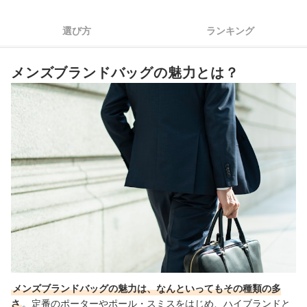
4
使いやすさにこだわるなら、機能性にも注目
選び方
ランキング
メンズブランドバッグ全58商品おすすめ人気ランキング
メンズブランドバッグの魅力とは？
メンズブランドバッグを使ったコーディネートも紹介！
人気のメンズ向けバッグもチェック
メンズブランドバッグの売れ筋ランキングもチェック！
メンズブランドバッグの魅力は、なんといってもその種類の多
さ
。定番のポーターやポール・スミスをはじめ、ハイブランドと