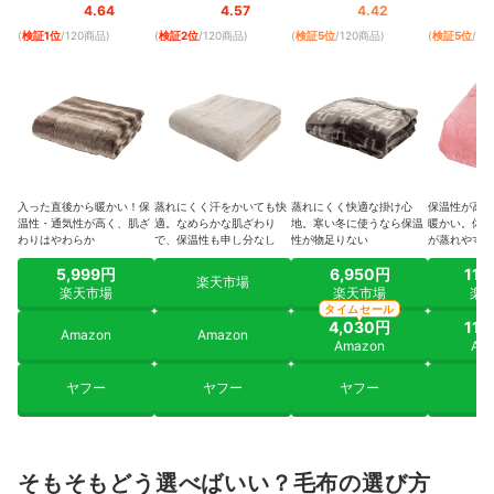
80100133
バー厚手毛布
｜
4.64
4.57
4.42
15598588
(
検証1位
/120商品
)
(
検証2位
/120商品
)
(
検証5位
/120商品
)
(
検証5位
/1
入った直後から暖かい！保
蒸れにくく汗をかいても快
蒸れにくく快適な掛け心
保温性が高く
温性・通気性が高く、肌ざ
適。なめらかな肌ざわり
地。寒い冬に使うなら保温
暖かい。体に
わりはやわらか
で、保温性も申し分なし
性が物足りない
が蒸れやすい
5,999円
6,950円
11,
楽天市場
楽天市場
楽天市場
楽
タイムセール
4,030円
11,
Amazon
Amazon
Amazon
Am
ヤフー
ヤフー
ヤフー
ヤ
そもそもどう選べばいい？毛布の選び方