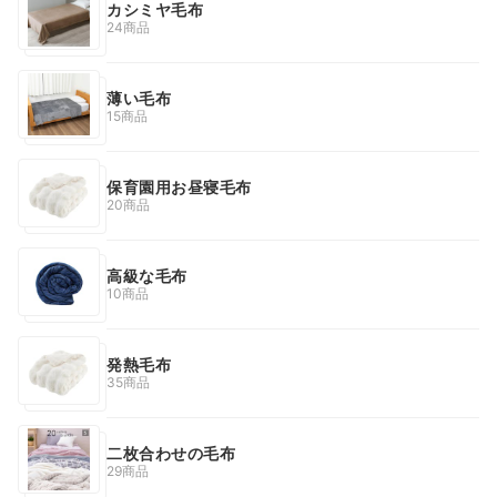
カシミヤ毛布
24商品
薄い毛布
15商品
保育園用お昼寝毛布
20商品
高級な毛布
10商品
発熱毛布
35商品
二枚合わせの毛布
29商品