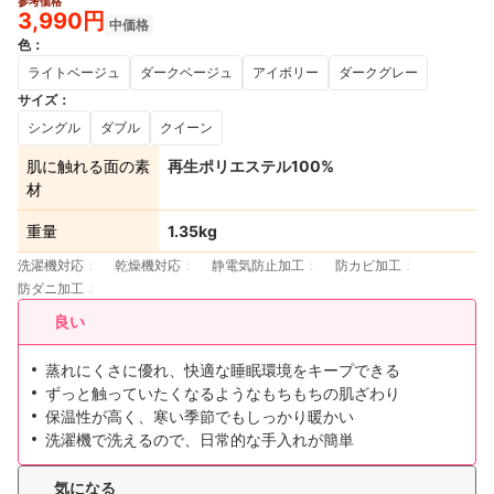
参考価格
3,990円
中価格
色
：
ライトベージュ
ダークベージュ
アイボリー
ダークグレー
サイズ
：
シングル
ダブル
クイーン
肌に触れる面の素
再生ポリエステル100%
材
重量
1.35kg
洗濯機対応
乾燥機対応
静電気防止加工
防カビ加工
防ダニ加工
良い
蒸れにくさに優れ、快適な睡眠環境をキープできる
ずっと触っていたくなるようなもちもちの肌ざわり
保温性が高く、寒い季節でもしっかり暖かい
洗濯機で洗えるので、日常的な手入れが簡単
気になる