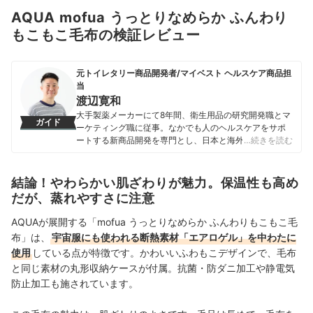
AQUA mofua うっとりなめらか ふんわり
もこもこ毛布の検証レビュー
元トイレタリー商品開発者/マイベスト ヘルスケア商品担
当
渡辺寛和
大手製薬メーカーにて8年間、衛生用品の研究開発職とマ
ガイド
ーケティング職に従事。なかでも人のヘルスケアをサポ
ートする新商品開発を専門とし、日本と海外を合わせて
…続きを読む
10製品以上の新製品発売に携わる。 マイベスト入社後は
これまでの開発経験や商品知識を活かし、ヘルスケア商
品全般の比較検証を担当。「ユーザーが知りたいことを
結論！やわらかい肌ざわりが魅力。保温性も高め
適切な検証に基づきわかりやすく提供する」をモットー
だが、蒸れやすさに注意
に、日々の業務に取り組んでいる。
渡辺寛和のプロフィール
AQUAが展開する「mofua うっとりなめらか ふんわりもこもこ毛
布」は、
宇宙服にも使われる断熱素材「エアロゲル」を中わたに
使用
している点が特徴です。かわいいふわもこデザインで、毛布
と同じ素材の丸形収納ケースが付属。抗菌・防ダニ加工や静電気
防止加工も施されています。