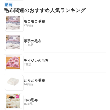
新着
毛布関連のおすすめ人気ランキング
モコモコ毛布
22商品
厚手の毛布
30商品
テイジンの毛布
4商品
とろとろ毛布
14商品
白の毛布
15商品