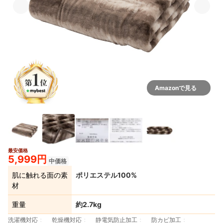
Amazonで見る
最安価格
5,999円
中価格
肌に触れる面の素
ポリエステル100%
材
重量
約2.7kg
洗濯機対応
乾燥機対応
静電気防止加工
防カビ加工