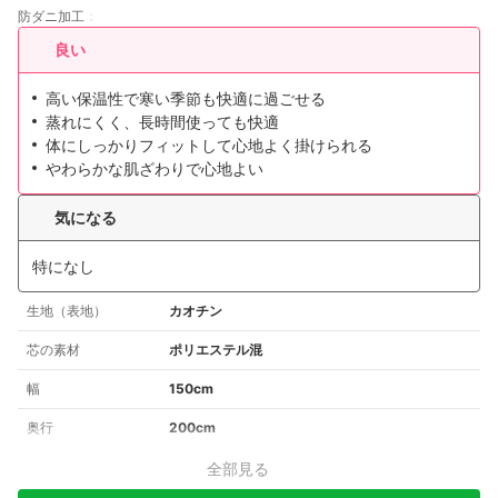
防ダニ加工
良い
高い保温性で寒い季節も快適に過ごせる
蒸れにくく、長時間使っても快適
体にしっかりフィットして心地よく掛けられる
やわらかな肌ざわりで心地よい
気になる
特になし
生地（表地）
カオチン
芯の素材
ポリエステル混
幅
150cm
奥行
200cm
全部見る