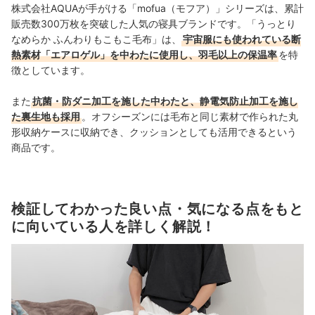
株式会社AQUAが手がける「mofua（モフア）」シリーズは、累計
販売数300万枚を突破した人気の寝具ブランドです。「うっとり
なめらか ふんわりもこもこ毛布」は、
宇宙服にも使われている断
熱素材「エアロゲル」を中わたに使用し、羽毛以上の保温率
を特
徴としています。
また
抗菌・防ダニ加工を施した中わたと、静電気防止加工を施し
た裏生地も採用
。オフシーズンには毛布と同じ素材で作られた丸
形収納ケースに収納でき、クッションとしても活用できるという
商品です。
検証してわかった良い点・気になる点をもと
に向いている人を詳しく解説！