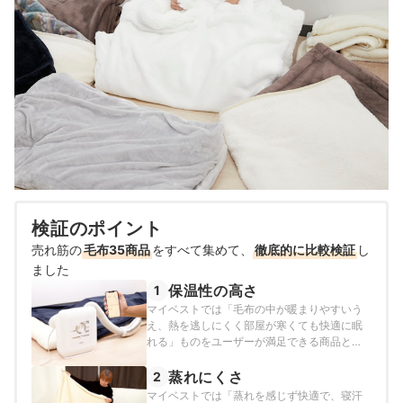
検証のポイント
売れ筋の
毛布35商品
をすべて集めて、
徹底的に比較検証
し
ました
保温性の高さ
1
マイベストでは「毛布の中が暖まりやすいう
え、熱を逃しにくく部屋が寒くても快適に眠
れる」ものをユーザーが満足できる商品と
し、以下のそれぞれの項目のスコアの加重平
均でおすすめ度をスコア化しました。
蒸れにくさ
2
マイベストでは「蒸れを感じず快適で、寝汗