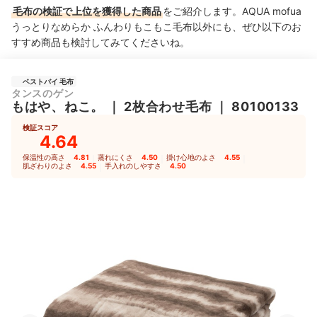
毛布の検証で上位を獲得した商品
をご紹介します。AQUA mofua
うっとりなめらか ふんわりもこもこ毛布以外にも、ぜひ以下のお
すすめ商品も検討してみてくださいね。
ベストバイ 毛布
タンスのゲン
もはや、ねこ。
｜
2枚合わせ毛布
｜
80100133
検証スコア
4.64
保温性の高さ
4.81
｜
蒸れにくさ
4.50
｜
掛け心地のよさ
4.55
｜
肌ざわりのよさ
4.55
｜
手入れのしやすさ
4.50