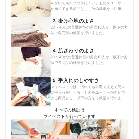
をかいてもベタつきにくい」ものをユーザー
が満足できる商品とし、その基準を上に重ね
た水槽の中の湿度上昇が19%以上あったもの
と定めて以下の方法で検証を行いました。
掛け心地のよさ
3
20〜40代の普通体型の男女10人が、以下の方
法で各商品の検証を行いました。
肌ざわりのよさ
4
20〜40代の普通体型の男女10人が、以下の方
法で各商品の検証を行いました。
手入れのしやすさ
5
マイベストでは「汚れても自宅で洗えて簡単
に手入れを行える」ものをユーザーが満足で
きる商品とし、以下の方法で検証を行いまし
た。
すべての検証は
マイベストが行っています