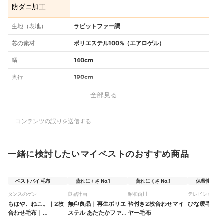
防ダニ加工
生地（表地）
ラビットファー調
芯の素材
ポリエステル100%（エアロゲル）
幅
140cm
奥行
190cm
全部見る
コンテンツの誤りを送信する
一緒に検討したいマイベストのおすすめ商品
ベストバイ 毛布
蒸れにくさ No.1
蒸れにくさ No.1
保温性の高
タンスのゲン
良品計画
昭和西川
テレビショッ
もはや、ねこ。
｜
2枚
無印良品
｜
再生ポリエ
衿付き2枚合わせマイ
ひな暖毛布
合わせ毛布
｜
ステル あたたかファイ
ヤー毛布