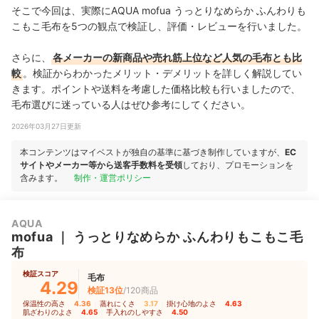
そこで今回は、実際にAQUA mofua うっとりなめらか ふんわりも
こもこ毛布を5つの観点で検証し、評価・レビューを行いました。
さらに、
各メーカーの新商品や売れ筋上位など人気の毛布とも比
較
。検証からわかったメリット・デメリットを詳しく解説してい
きます。ポイントや送料を考慮した価格比較も行いましたので、
毛布選びに迷っている人はぜひ参考にしてください。
2026年03月27日更新
本コンテンツはマイベストが独自の基準に基づき制作していますが、
EC
サイトやメーカー等から送客手数料を受領
しており、プロモーションを
含みます。
制作・運営ポリシー
AQUA
mofua
｜
うっとりなめらか ふんわりもこもこ毛
布
検証スコア
毛布
4.29
検証13位
/120商品
保温性の高さ
4.36
｜
蒸れにくさ
3.17
｜
掛け心地のよさ
4.63
｜
肌ざわりのよさ
4.65
｜
手入れのしやすさ
4.50