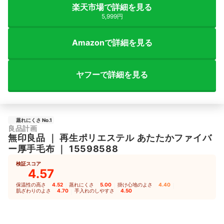
楽天市場で詳細を見る
5,999円
Amazonで詳細を見る
ヤフーで詳細を見る
蒸れにくさ No.1
良品計画
無印良品
｜
再生ポリエステル あたたかファイバ
ー厚手毛布
｜
15598588
検証スコア
4.57
保温性の高さ
4.52
｜
蒸れにくさ
5.00
｜
掛け心地のよさ
4.40
｜
肌ざわりのよさ
4.70
｜
手入れのしやすさ
4.50