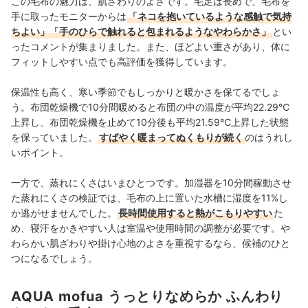
この毛布の魅力は、肌ざわりのよさです。毛足は長めで、毛布を
手に取ったモニターからは
「ネコを抱いているような感触で気持
ちよい」「手のひらで触れると包まれるようなやわらかさ」
とい
ったコメントが集まりました。また、ほどよい重さがあり、体に
フィットしやすい点でも高評価を獲得しています。
保温性も高く、寒い季節でもしっかりと暖かさを保てるでしょ
う。布団乾燥機で10分間暖めると布団の中の温度が平均22.29℃
上昇し、布団乾燥機を止めて10分後も平均21.59℃上昇した状態
を保っていました。
すばやく暖まってぬくもりが続く
のはうれし
いポイント。
一方で、蒸れにくさはいまひとつです。加湿器を10分間稼動させ
た蒸れにくさの検証では、毛布の上に置いた水槽に湿度を11%し
か逃がせませんでした。
長時間使用すると熱がこもりやすい
た
め、寝汗をかきやすい人は室温や使用時間の調整が必要です。や
わらかい肌ざわりや掛け心地のよさを重視するなら、候補のひと
つになるでしょう。
AQUA mofua うっとりなめらか ふんわり