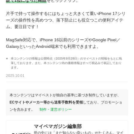
証で1位になった商品
をピックアップ。
片手で持って操作するにはちょっと大きくて重いiPhone 17シリ
ーズの操作性を高めつつ、落下防止にも役立つこの便利アイテ
ム、要注目です！
MagSafe対応で、iPhone 16以前のシリーズやGoogle Pixel／
GalaxyといったAndroid端末でも利用できますよ。
本コンテンツの情報は公開時点（2025年9月29日）のマイベストの情報をもとに執
筆しております。また、本コンテンツ内の価格情報はすべて税込みで表記しており
ます。
2025.10.01
本コンテンツはマイベストが独自の基準に基づき制作していますが、
ECサイトやメーカー等から送客手数料を受領
しており、プロモーショ
ンを含みます。
制作・運営ポリシー
マイベマガジン編集部
世の中には「まだ知らない良いもの」がたくさん。マイ