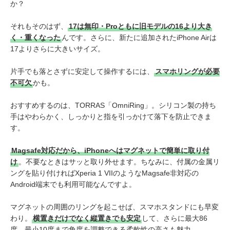
か？
それもそのはず、
17は無印・Proともに旧モデルの16より大き
く・重くなった
んです。さらに、新たに追加されたiPhone Airは
17よりさらに大きいサイズ。
片手でも落とさずに安定して操作するには、
スマホリングが必要
不可欠
かも。
おすすめするのは、TORRAS「OmniRing」。シリコン製の持ち
手はやわらかく、しっかりと指を引っかけて落下を防止できま
す。
Magsafe対応だから、iPhoneへはマグネットで簡単に取り付
け
。不要なときはサッと取り外せます。ちなみに、付属の金属リ
ングを貼り付ければXperia 1 VIIのようなMagsafe非対応の
Android端末でも利用可能なんですよ。
マグネットの周囲のリングを起こせば、スマホスタンドにも早変
わり。
横置きだけでなく縦置きでも安定
して、さらに最大86
度、最小10度まで角度を調整できる柔軟性の高さも魅力。