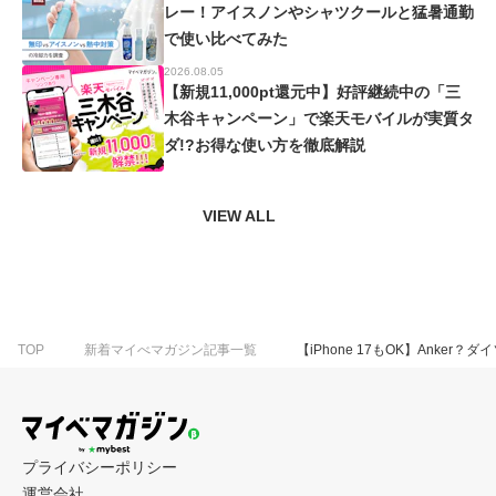
レー！アイスノンやシャツクールと猛暑通勤
で使い比べてみた
2026.08.05
【新規11,000pt還元中】好評継続中の「三
木谷キャンペーン」で楽天モバイルが実質タ
ダ!?お得な使い方を徹底解説
VIEW ALL
【iPhone 17もOK】Anke
TOP
新着マイべマガジン記事一覧
プライバシーポリシー
運営会社