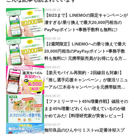
2026.08.10
【8/23まで】LINEMOの限定キャンペーンが
凄すぎる!乗り換えで最大20,000円相当の
PayPayポイント+事務手数料も無料に!
2026.08.10
【2週間限定】LINEMOへの乗り換えで最大
20,000円相当のPayPayポイント+事務手数
料も無料に! 元携帯販売員がお得になる方法
を教えます
2026.08.07
【楽天モバイル再契約・2回線目も対象!】
「推し選手応援キャンペーン」が復活リニュ
ーアル!三木谷キャンペーンを元携帯販売員
が徹底解説!【楽天イーグルス・ヴィッセル
2026.08.07
神戸】
【ファミリーマート45%増量作戦】値段その
まま45%増量!どれくらい増えているのか確
かめてみた!【料理研究家が実食レビュー】
2026.08.07
無印良品のひんやりミストvs定番冷却スプ