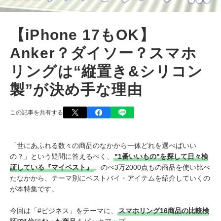
【iPhone 17もOK】
Anker？ダイソー？スマホ
リングは“縦置き&シリコン
製”が決め手な理由
この記事を共有する
「世にあふれる数々の商品のなかから一体どれを選べばいい
の？」という疑問に答えるべく、
"1番いいもの"を探して日々検
証している『マイベスト』
。のべ3万2000点もの商品を使い比べ
たなかから、テーマ別にベストバイ・アイテムを紹介していくの
が本特集です。
今回は「#ビジネス」をテーマに、
スマホリング16商品の比較検