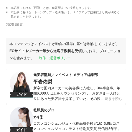
本記事における「浸透」とは、角質層までの浸透を指します。
本記事における「トーンアップ・透明感」は、メイクアップ効果により肌が明るく
見えることを指します。
2025.09.01
本コンテンツはマイベストが独自の基準に基づき制作していますが、
ECサイトやメーカー等から送客手数料を受領
しており、プロモーショ
ンを含みます。
制作・運営ポリシー
元美容部員／マイベスト メディア編集部
平岩佑梨
新卒で国内メーカーの美容職に入社し、3年半従事。年
間6,000人以上をカウンセリングし、お客さま一人ひと
ガイド
りにあった美容法を提案していた。その後マイベストへ
…続きを読む
入社し、メイク・スキンケア全般の記事を執筆。コスメ
コンシェルジュ・化粧品成分上級スペシャリスト・顔タ
乾燥肌のプロ
イプアドバイザー1級を所有。
かほ
平岩佑梨のプロフィール
コスメコンシェルジュ・化粧品成分検定1級 第8回コス
メコンシェルジュコンテスト特別賞受賞 発信歴3年半。
ガイド