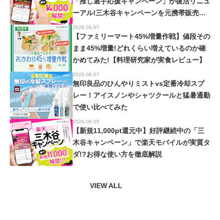
「推し選手応援キャンペーン」が復活リニュ
ーアル!三木谷キャンペーンを元携帯販売員
が徹底解説!【楽天イーグルス・ヴィッセル
2026.08.07
神戸】
【ファミリーマート45%増量作戦】値段その
まま45%増量!どれくらい増えているのか確
かめてみた!【料理研究家が実食レビュー】
2026.08.07
無印良品のひんやりミストvs定番冷却スプ
レー！アイスノンやシャツクールと猛暑通勤
で使い比べてみた
2026.08.05
【新規11,000pt還元中】好評継続中の「三
木谷キャンペーン」で楽天モバイルが実質タ
ダ!?お得な使い方を徹底解説
VIEW ALL