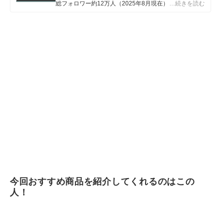
総フォロワー約12万人（2025年8月現在） 乾燥肌・敏
…続きを読む
感肌向けのスキンケア・ベースメイクを中心に紹介して
います。
かほのプロフィール
今回おすすめ商品を紹介してくれるのはこの
人！