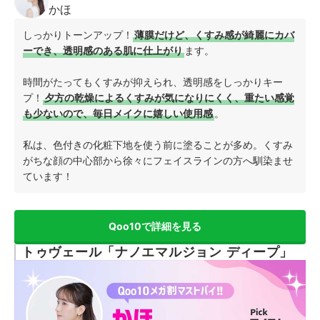
かほ
しっかりトーンアップ！
薄膜だけど、くすみ感が綺麗にカバ
ーでき、透明感のある肌に仕上がり
ます。
時間がたってもくすみが抑えられ、透明感をしっかりキー
プ！
夕方の乾燥によるくすみが気になりにくく、重たい感覚
も少ないので、毎日メイクに嬉しい使用感
。
私は、色付きの化粧下地を使う前に塗ることが多め。くすみ
がちな顔の中心部から徐々にフェイスラインの方へ馴染ませ
ています！
Qoo10で詳細を見る
トゥヴェール「ナノエマルジョン ディープ」