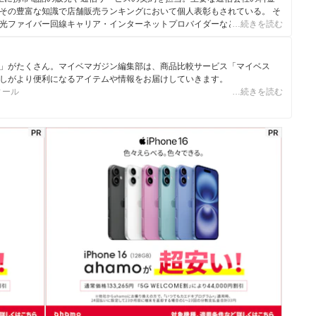
その豊富な知識で店舗販売ランキングにおいて個人表彰もされている。 そ
光ファイバー回線キャリア・インターネットプロバイダーなどの通信会社
…続きを読む
やホームルーターを実際に回線契約し各社の料金プランや通信速度の比較を
10社以上の戸建て・マンション向けの光回線の通信速度・速度制限も調査
でなく、ファイナンシャルプランナーの視点含めて電気代など固定費支出見
」がたくさん。マイベマガジン編集部は、商品比較サービス「マイベス
しがより便利になるアイテムや情報をお届けしていきます。
ィール
…続きを読む