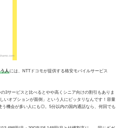
ahamo.com
いう人
には、NTTドコモが提供する格安モバイルサービス
かの3サービスと比べるとやや高くシニア向けの割引もありま
しいオプションが面倒」という人にピッタリなんです！容量
を使う機会が多い人にも◎。5分以内の国内通話なら、何回でも
,498円/月・30GBで5,148円/月と結構割高に…。同じギガ