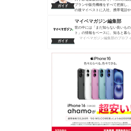
プランや販売機種をすべて把握し、
ガイド
の後マイベストに入社、携帯電話や
を専門に担当しており、格安SIM
行うとともに、モバイルだけでなく
マイベマガジン編集部
している。 また通信サービスだけ
世の中には「まだ知らない良いもの
直しのガイドもしている。
ト」の情報をベースに、知ると暮ら
高山健次のプロフィール
マイベマガジン編集部のプロフ
ガイド