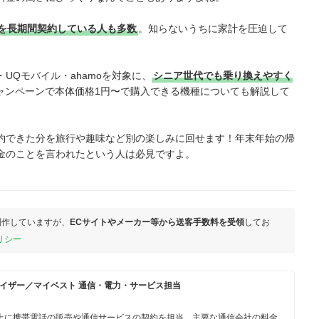
を長期間契約している人も多数
。知らないうちに家計を圧迫して
UQモバイル・ahamoを対象に、
シニア世代でも乗り換えやすく
ャンペーンで本体価格1円〜で購入できる機種についても解説して
約できた分を旅行や趣味など別の楽しみに回せます！年末年始の帰
金のことを言われたという人は必見ですよ。
制作していますが、
ECサイトやメーカー等から送客手数料を受領
してお
リシー
イザー／マイベスト 通信・電力・サービス担当
人以上に携帯電話の販売や通信サービスの契約を担当。主要な通信会社の料金