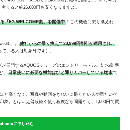
間で考えると約26,000円も安くなりますよ。
「5G WELCOME割」を開催中
！この機会に乗り換えれ
ish5」。
他社からの乗り換えで20,999円割引が適用され、
っている人は対象外です）。
ャープが展開するAQUOSシリーズのエントリーモデル。防水/防塵
ど、
日常使いに必要な機能はひと通りカバーしている端末
で
ほど高くなく、写真や動画をきれいに撮りたい人や重たいゲ
象。とはいえ普段軽く使う程度なら問題なく、1,000円で買
ahamoに申し込む