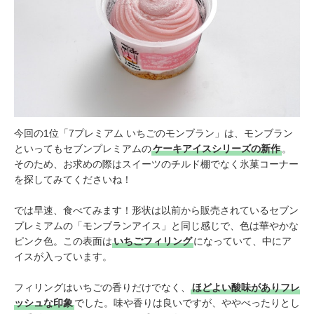
今回の1位「7プレミアム いちごのモンブラン」は、モンブラン
といってもセブンプレミアムの
ケーキアイスシリーズの新作
。
そのため、お求めの際はスイーツの
チルド棚でなく氷菓コーナー
を探してみてくださいね！
では早速、食べてみます！形状は以前から販売されているセブン
プレミアムの「モンブランアイス」と同じ感じで、色は華やかな
ピンク色。この表面は
いちごフィリング
になっていて、中にア
イスが入っています。
フィリングはいちごの香りだけでなく、
ほどよい酸味がありフレ
ッシュな印象
でした。味や香りは良いですが、ややべったりとし