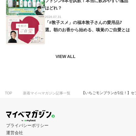
フトジン9本を試飲！本当に飲みやすい逸品
はどれ？
2026.07.31
「#敦子スメ」の福本敦子さんの愛用品7
選。朝のお香から始める、嗅覚のご自愛とは
VIEW ALL
【いちごモンブランが1位！】セ
TOP
新着マイべマガジン記事一覧
プライバシーポリシー
運営会社