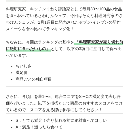
料理研究家・キッチンまわり評論家として毎月30〜100品の食品
を食べ比べているさわけんシェフ。今回はそんな料理研究家のさ
わけんシェフが、1月1週目に発売されたセブン-イレブンの新作
スイーツを食べ比べてランキング化！
ちなみに、今回はランキングの基準を
「料理研究家が売り切れ前
に絶対に食べたいもの」
として、以下の3項目に注目して食べ比
べています。
おいしさ
満足度
商品ごとの独自項目
さらに、各項目を星1〜5、総合スコアをS〜Cの満足度で表し評
価を行いました。以下を指標として商品のおすすめスコアをつけ
ているので、スコアを見る際は参考にしてください！
S：とても満足！売り切れる前に絶対食べてほしい
A：満足！迷ったら食べて