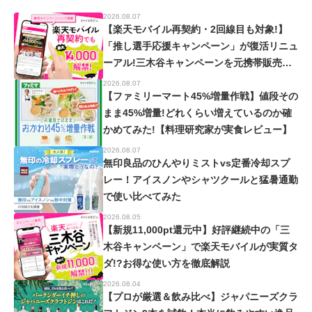
2026.08.07
【楽天モバイル再契約・2回線目も対象!】
「推し選手応援キャンペーン」が復活リニュ
ーアル!三木谷キャンペーンを元携帯販売員
が徹底解説!【楽天イーグルス・ヴィッセル
2026.08.07
神戸】
【ファミリーマート45%増量作戦】値段その
まま45%増量!どれくらい増えているのか確
かめてみた!【料理研究家が実食レビュー】
2026.08.07
無印良品のひんやりミストvs定番冷却スプ
レー！アイスノンやシャツクールと猛暑通勤
で使い比べてみた
2026.08.05
【新規11,000pt還元中】好評継続中の「三
木谷キャンペーン」で楽天モバイルが実質タ
ダ!?お得な使い方を徹底解説
2026.08.04
【プロが厳選＆飲み比べ】ジャパニーズクラ