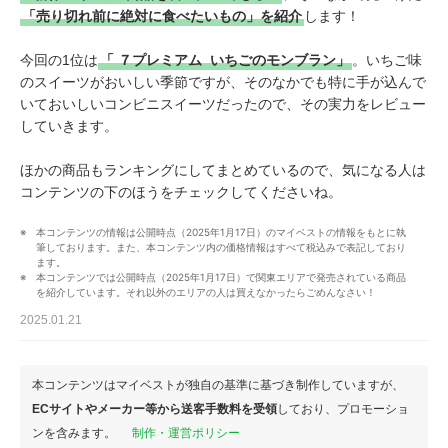
「売り切れ前に絶対に食べたいもの」を紹介
します！
今回の1位は
「
７プレミアム
いちごのモンブラン」
。いちご味
のスイーツがおいしい季節ですが、そのなかでも特に
手が込んで
いておいしいコンビニスイーツ
だったので、その実力をレビュー
していきます。
ほかの商品もランキングにしてまとめているので、気になる人は
コンテンツの下のほうをチェックしてくださいね。
本コンテンツの情報は公開時点（2025年1月17日）のマイベストの情報をもとに執
筆しております。また、本コンテンツ内の価格情報はすべて税込みで表記しており
ます。
本コンテンツでは公開時点（2025年1月17日）で関東エリアで発売されている商品
を紹介しています。それ以外のエリアの人は買えなかったらごめんなさい！
2025.01.21
本コンテンツはマイベストが独自の基準に基づき制作していますが、
ECサイトやメーカー等から送客手数料を受領
しており、プロモーショ
ンを含みます。
制作・運営ポリシー