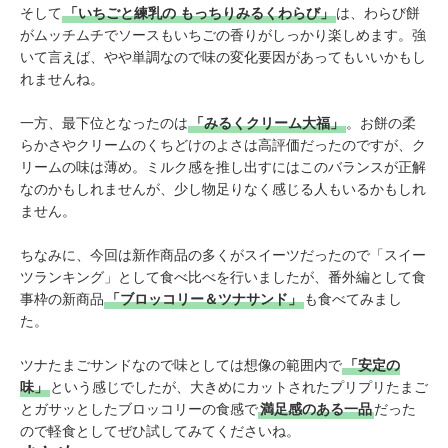
そして
「いちごと練乳の もっちりみるくわらび」
は、わらび餅
がムッチムチでソースもいちごの香りがしっかり楽しめます。強
いて言えば、やや単調なので味の変化要因があってもいいかもし
れませんね。
一方、最下位となったのは
「みるくクリーム大福」
。お餅の柔
らかさやクリームのくちどけのよさは高評価だったのですが、ク
リームの味は薄め。ミルク感を推し出すにはこのバランスが正解
なのかもしれませんが、少し物足りなく感じる人もいるかもしれ
ません。
ちなみに、今回は新作商品の多くがスイーツだったので「スイー
ツランキング」として食べ比べを行いましたが、番外編として食
事枠の新商品
「ブロッコリー＆ツナサンド」
も食べてみまし
た。
ツナたまごサンドなので味としては想像の範囲内で
「安定の
味」
という感じでしたが、大きめにカットされたプリプリたまご
とガサッとしたブロッコリーの食感で
満足感のある一品
だった
ので軽食としてぜひ試してみてくださいね。