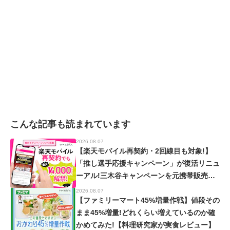
こんな記事も読まれています
2026.08.07
【楽天モバイル再契約・2回線目も対象!】
「推し選手応援キャンペーン」が復活リニュ
ーアル!三木谷キャンペーンを元携帯販売員
が徹底解説!【楽天イーグルス・ヴィッセル
2026.08.07
神戸】
【ファミリーマート45%増量作戦】値段その
まま45%増量!どれくらい増えているのか確
かめてみた!【料理研究家が実食レビュー】