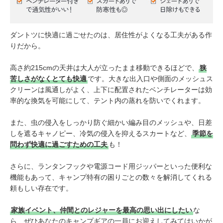
ダントツに快適に過ごせたのは、居住性がよくなる工夫がある作
りだから。
高さ約215cmの天井は大人が立ったまま移動できるほどで、
狭
苦しさがなくとても快適
です。
大きな出入口や側面のメッシュス
クリーンは風通しがよく、上下に配置されたベンチレーターは効
率的な換気を可能にして、
テント内の蒸れを防いでくれます
。
また、虫の侵入をしっかり防ぐ細かい編み目のメッシュや、日差
しを遮るキャノピー、冷気の侵入を抑えるスカートなど、
季節を
問わず快適に過ごすための工夫
も！
さらに、ランタンフックや電源コード用ジッパーといった便利な
機能もあって、キャンプ特有の困りごとの数々を解消してくれる
頼もしい存在です。
家族イベント、仲間とのレジャーを最高の思い出にしたい
な
ら、ぜひあなたのキャンプギアの一員にお迎えしてみてはいかが