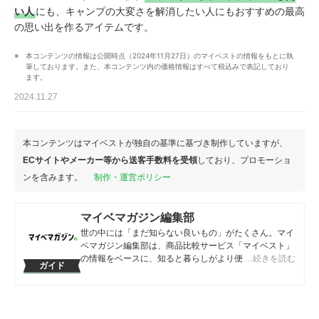
い人
にも、キャンプの大変さを解消したい人にもおすすめの最高
の思い出を作るアイテムです。
本コンテンツの情報は公開時点（2024年11月27日）のマイベストの情報をもとに執
筆しております。また、本コンテンツ内の価格情報はすべて税込みで表記しており
ます。
2024.11.27
本コンテンツはマイベストが独自の基準に基づき制作していますが、
ECサイトやメーカー等から送客手数料を受領
しており、プロモーショ
ンを含みます。
制作・運営ポリシー
マイベマガジン編集部
世の中には「まだ知らない良いもの」がたくさん。マイ
ベマガジン編集部は、商品比較サービス「マイベスト」
の情報をベースに、知ると暮らしがより便利になるアイ
…続きを読む
ガイド
テムや情報をお届けしていきます。
マイベマガジン編集部のプロフィール