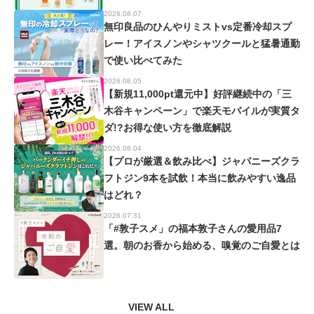
2026.08.07
無印良品のひんやりミストvs定番冷却スプ
レー！アイスノンやシャツクールと猛暑通勤
で使い比べてみた
2026.08.05
【新規11,000pt還元中】好評継続中の「三
木谷キャンペーン」で楽天モバイルが実質タ
ダ!?お得な使い方を徹底解説
2026.08.04
【プロが厳選＆飲み比べ】ジャパニーズクラ
フトジン9本を試飲！本当に飲みやすい逸品
はどれ？
2026.07.31
「#敦子スメ」の福本敦子さんの愛用品7
選。朝のお香から始める、嗅覚のご自愛とは
VIEW ALL