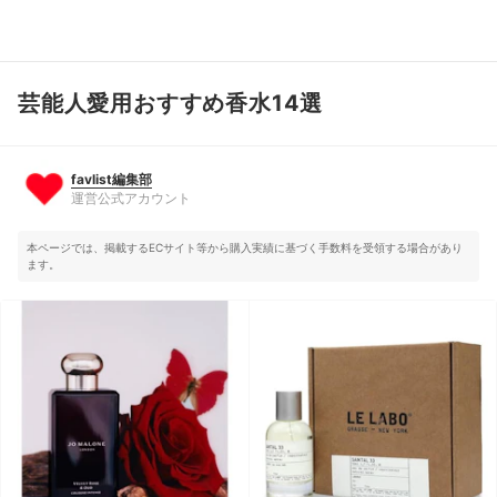
芸能人愛用おすすめ香水14選
favlist編集部
運営公式アカウント
favlist編集部
運営公式アカウント
本ページでは、掲載するECサイト等から購入実績に基づく手数料を受領する場合があり
ます。