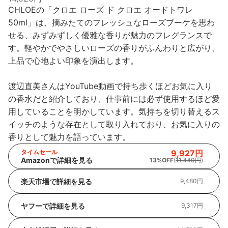
CHLOEの「クロエ ローズ ド クロエ オードトワレ
50ml」は、摘みたてのフレッシュなローズブーケを思わ
せる、みずみずしく優雅な香りが魅力のフレグランスで
す。軽やかでやさしいローズの香りがふんわりと広がり、
上品で心地よい印象を演出します。
渡辺直美さんはYouTube動画で持ち歩くほどお気に入り
の香水だと紹介しており、仕事前には必ず使用するほど愛
用していることを明かしています。気持ちを切り替えるス
イッチのような存在として取り入れており、お気に入りの
香りとして魅力を語っています。
タイムセール
9,927円
Amazonで詳細を見る
13%OFF
(
11,440円
)
楽天市場で詳細を見る
9,480円
ヤフーで詳細を見る
9,317円