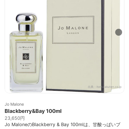
出典：
item.rakuten.co.jp
Jo Malone
Blackberry&Bay 100ml
23,650円
Jo MaloneのBlackberry & Bay 100mlは、甘酸っぱいブ