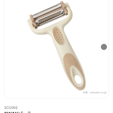
出典：
amazon.co.jp
3COINS