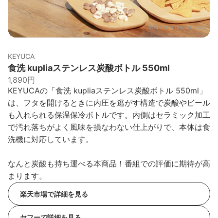
出典：
item.rakuten.co.jp
KEYUCA
食洗 kupliaステンレス炭酸ボトル 550ml
1,890円
KEYUCAの「食洗 kupliaステンレス炭酸ボトル 550ml」
は、フタを開けるときに内圧を逃がす構造で炭酸やビール
も入れられる保温保冷ボトルです。内側はセラミック加工
で汚れ落ちがよく風味を損なわない仕上がりで、本体は食
洗機に対応しています。
なんと炭酸も持ち運べる本商品！番組での評価に期待が高
まります。
楽天市場で詳細を見る
ヤフーで詳細を見る