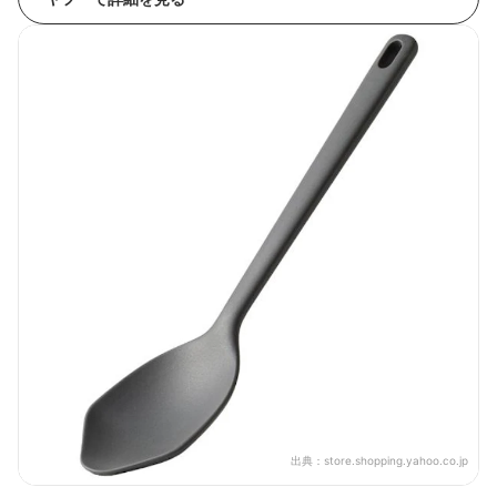
出典：
store.shopping.yahoo.co.jp