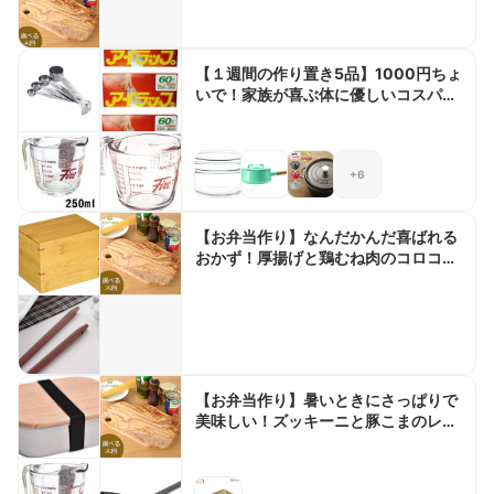
【１週間の作り置き5品】1000円ちょ
いで！家族が喜ぶ体に優しいコスパ最
高のおかず
+6
【お弁当作り】なんだかんだ喜ばれる
おかず！厚揚げと鶏むね肉のコロコロ
唐揚げ弁当bento＃889
【お弁当作り】暑いときにさっぱりで
美味しい！ズッキーニと豚こまのレモ
ン炒め弁当bento＃890