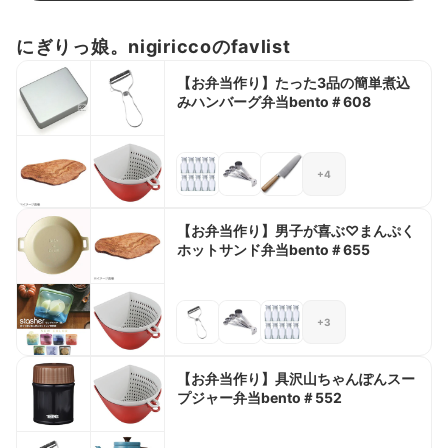
にぎりっ娘。nigiriccoのfavlist
【お弁当作り】たった3品の簡単煮込
みハンバーグ弁当bento＃608
+4
【お弁当作り】男子が喜ぶ♡まんぷく
ホットサンド弁当bento＃655
+3
【お弁当作り】具沢山ちゃんぽんスー
プジャー弁当bento＃552