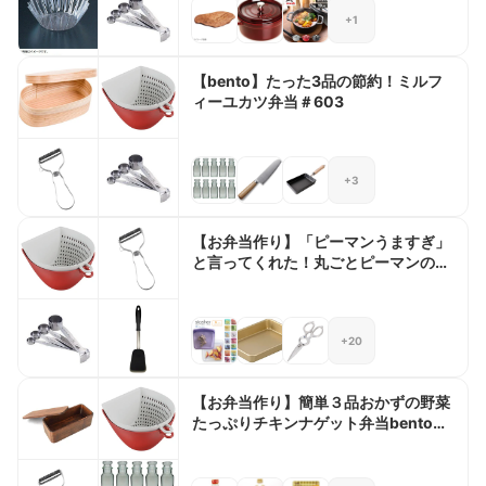
+1
【bento】たった3品の節約！ミルフ
ィーユカツ弁当＃603
+3
【お弁当作り】「ピーマンうますぎ」
と言ってくれた！丸ごとピーマンのチ
ーズ肉巻きbento＃806
+20
【お弁当作り】簡単３品おかずの野菜
たっぷりチキンナゲット弁当bento＃
575