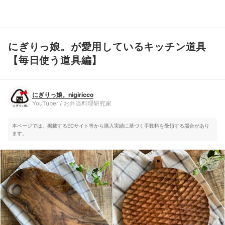
にぎりっ娘。が愛用しているキッチン道具
にぎりっ娘。nigiricco
YouTuber / お弁当料理研究家
【毎日使う道具編】
にぎりっ娘。nigiricco
YouTuber / お弁当料理研究家
本ページでは、掲載するECサイト等から購入実績に基づく手数料を受領する場合があり
ます。