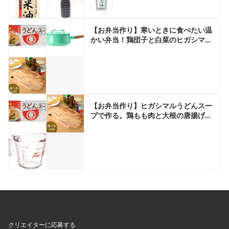
【お弁当作り】寒いときに食べたい温
かい弁当！鶏団子と白菜のヒガシマル
スープbento＃933
【お弁当作り】ヒガシマルうどんスー
プで作る。鶏もも肉と大根の唐揚げ
bento＃934
クリエイターに応募する