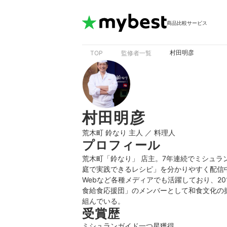
商品比較サービス
村田明彦
TOP
監修者一覧
村田明彦
荒木町 鈴なり 主人 ／ 料理人
プロフィール
荒木町「鈴なり」 店主。7年連続でミシュラン
庭で実践できるレシピ」を分かりやすく配信
Webなど各種メディアでも活躍しており、2
食給食応援団」のメンバーとして和食文化の
組んでいる。
受賞歴
ミシュランガイド一つ星獲得