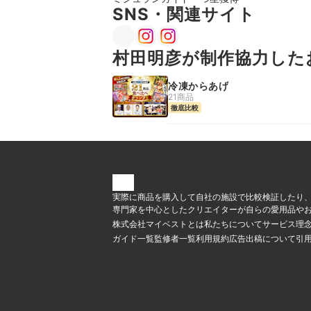
SNS・関連サイト
村田明彦が制作協力した
冷凍からあげ
21商品
徹底比較
実際に商品を購入して自社の施設で比較検証したり
専門家を中心としたクリエイターが自らの愛用品やお
株式会社マイベストとは
私たちについて
サービス理
ガイド一覧
監修者一覧
利用規約
広告出稿について
引