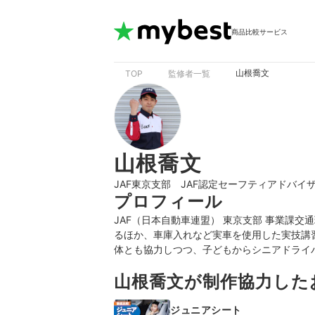
商品比較サービス
山根喬文
TOP
監修者一覧
山根喬文
JAF東京支部 JAF認定セーフティアドバ
プロフィール
JAF（日本自動車連盟） 東京支部 事業課
るほか、車庫入れなど実車を使用した実技講
体とも協力しつつ、子どもからシニアドライ
山根喬文が制作協力した
ジュニアシート