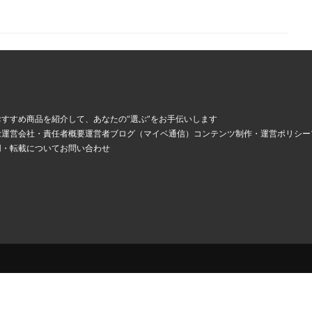
、
すすめ商品を紹介して、あなたの“選ぶ”をお手伝いします
念
運営会社・責任者概要
運営者ブログ（マイベ通信）
コンテンツ制作・運営ポリシー
用・転載について
お問い合わせ