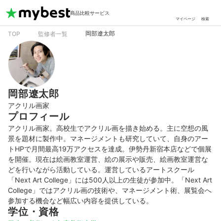
商品比較サービス
マイページ
検索
岡部遼太郎
TOP
監修者一覧
岡部遼太郎
アクリル画家
プロフィール
アクリル画家。高校生でアクリル画を描き始める。主に空想の風
景を題材に製作中。マネージメントも研究していて、自身のアー
トHPで月間最高19万アクセスを達成。伊勢丹新宿本店などで個展
を開催。現在は絵画教室運営、絵の展示や販売、絵画教室運営な
どを行いながら活動している。運営しているアートスクール
「Next Art College」には500人以上の生徒が参加中。「Next Art 
College」ではアクリル画の技術や、マネージメント術、展覧会へ
参加する機会など幅広い内容を提供している。
学位・資格