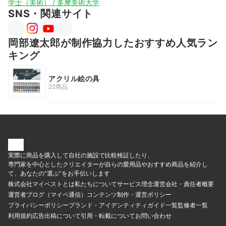
学士（美術） / 多摩美術大学
SNS・関連サイト
岡部遼太郎が制作協力したおすすめ人気ラン
キング
アクリル絵の具
22商品
実際に商品を購入して自社の施設で比較検証したり、
専門家を中心としたクリエイターが自らの愛用品やおすすめ商品を紹介し
て、あなたの“選ぶ”をお手伝いします
株式会社マイベストとは
私たちについて
サービス理念
運営会社・責任者概要
運営者ブログ（マイベ通信）
コンテンツ制作・運営ポリシー
プライバシーポリシー
ブランド・アイデンティティ
ガイド一覧
監修者一覧
利用規約
広告出稿について
引用・転載について
お問い合わせ