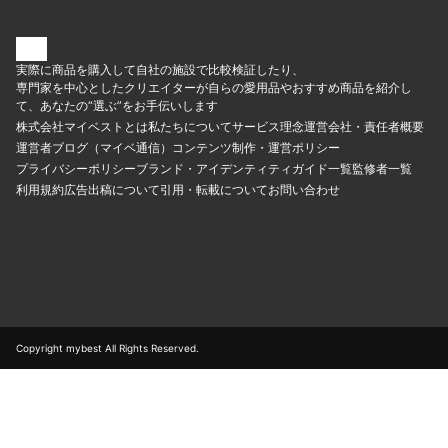
実際に商品を購入して自社の施設で比較検証したり、
専門家を中心としたクリエイターが自らの愛用品やおすすめ商品を紹介し
て、あなたの“選ぶ”をお手伝いします
株式会社マイベストとは
私たちについて
サービス理念
運営会社・責任者概要
運営者ブログ（マイベ通信）
コンテンツ制作・運営ポリシー
プライバシーポリシー
ブランド・アイデンティティ
ガイド一覧
監修者一覧
利用規約
広告出稿について
引用・転載について
お問い合わせ
Copyright mybest All Rights Reserved.