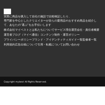
実際に商品を購入して自社の施設で比較検証したり、
専門家を中心としたクリエイターが自らの愛用品やおすすめ商品を紹介し
て、あなたの“選ぶ”をお手伝いします
株式会社マイベストとは
私たちについて
サービス理念
運営会社・責任者概要
運営者ブログ（マイベ通信）
コンテンツ制作・運営ポリシー
プライバシーポリシー
ブランド・アイデンティティ
ガイド一覧
監修者一覧
利用規約
広告出稿について
引用・転載について
お問い合わせ
Copyright mybest All Rights Reserved.