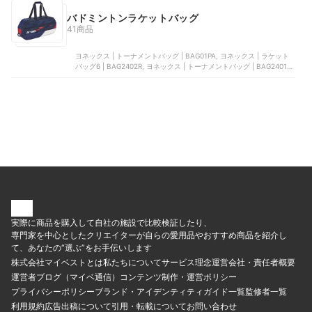
バドミントンラケットバッグ
41商品
ヨネックス | トーナメントバッグ | BAG01PA, ヨネックス | ラケット
バッグ6 | BAG2402R, ヨネックス | トーナメントバッグ | BAG2401W,
ヨネックス | スタンドバッグ | BAG2403, ヨネックス | ボックス |
BAG2312
実際に商品を購入して自社の施設で比較検証したり、
専門家を中心としたクリエイターが自らの愛用品やおすすめ商品を紹介し
て、あなたの“選ぶ”をお手伝いします
株式会社マイベストとは
私たちについて
サービス理念
運営会社・責任者概要
運営者ブログ（マイベ通信）
コンテンツ制作・運営ポリシー
プライバシーポリシー
ブランド・アイデンティティ
ガイド一覧
監修者一覧
利用規約
広告出稿について
引用・転載について
お問い合わせ