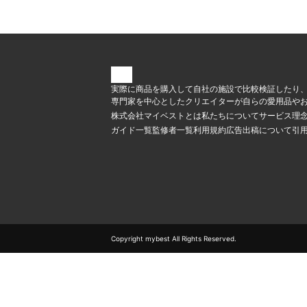
実際に商品を購入して自社の施設で比較検証したり
専門家を中心としたクリエイターが自らの愛用品やお
株式会社マイベストとは
私たちについて
サービス理
ガイド一覧
監修者一覧
利用規約
広告出稿について
引
Copyright mybest All Rights Reserved.