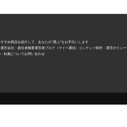
、
すすめ商品を紹介して、あなたの“選ぶ”をお手伝いします
念
運営会社・責任者概要
運営者ブログ（マイベ通信）
コンテンツ制作・運営ポリシー
用・転載について
お問い合わせ