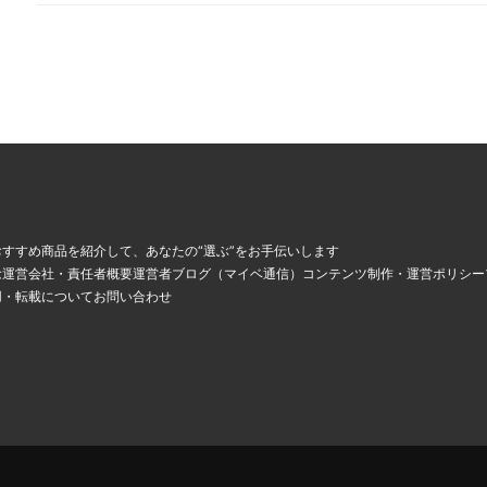
、
すすめ商品を紹介して、あなたの“選ぶ”をお手伝いします
念
運営会社・責任者概要
運営者ブログ（マイベ通信）
コンテンツ制作・運営ポリシー
用・転載について
お問い合わせ