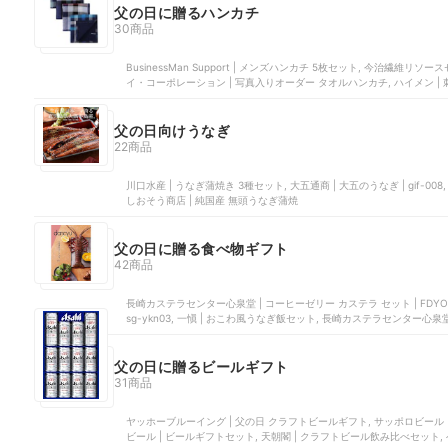
父の日に贈るハンカチ
30商品
BusinessMan Support | メンズハンカチ 5枚セット, 今治繊維リソ
イ・コーポレーション | 写真入りオーダー タオルハンカチ, ハイメン | 刺繍
父の日向けうなぎ
22商品
川口水産 | うなぎ蒲焼き 3種セット, 大五通商 | 大五のうなぎ | gif-008, 夏目商店 | 国産 豊橋うなぎ紅白セット, 伝食 | うなぎ蒲焼き,
しおそう商店 | 純国産 無頭うなぎ蒲焼
父の日に贈る食べ物ギフト
42商品
長崎カステラセンター心泉堂 | コーヒーゼリー カステラ セット | FDY
sg-ykn03, 一愼 | おこわ風うなぎ飯セット, 長崎カステラセンター心泉堂 
ングス | キャラメルショコラサンド
父の日に贈るビールギフト
31商品
ヤッホーブルーイング | 父の日 クラフトビールギフト, サッポロビール | サ
ビール | ビールギフトセット, 天朝閣 | クラフトビール飲み比べセット,