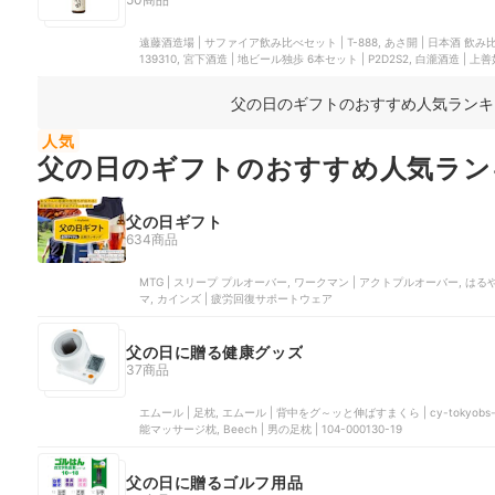
遠藤酒造場 | サファイア飲み比べセット | T-888, あさ開 | 日本酒 飲み
139310, 宮下酒造 | 地ビール独歩 6本セット | P2D2S2, 白瀧酒造 | 上
父の日のギフトのおすすめ人気ランキ
人気
父の日のギフトのおすすめ人気ラン
父の日ギフト
634商品
MTG | スリープ プルオーバー, ワークマン | アクトプルオーバー, はるやま
マ, カインズ | 疲労回復サポートウェア
父の日に贈る健康グッズ
37商品
エムール | 足枕, エムール | 背中をグ～ッと伸ばすまくら | cy-tokyobs-s
能マッサージ枕, Beech | 男の足枕 | 104-000130-19
父の日に贈るゴルフ用品