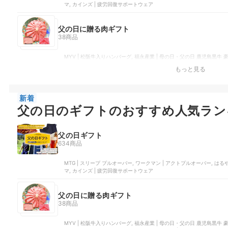
マ, カインズ | 疲労回復サポートウェア
父の日に贈る肉ギフト
38商品
MYV | 松阪牛入りハンバーグ, 福永産業 | 母の日・父の日 鹿児島黒牛
ロゴ お肉ギフト 焼肉セット2段重, 阿波牛の藤原 | 最高級黒毛和牛 かな
もっと見る
ロインステーキ
新着
父の日のギフトのおすすめ人気ラン
父の日ギフト
634商品
MTG | スリープ プルオーバー, ワークマン | アクトプルオーバー, はるやま
マ, カインズ | 疲労回復サポートウェア
父の日に贈る肉ギフト
38商品
MYV | 松阪牛入りハンバーグ, 福永産業 | 母の日・父の日 鹿児島黒牛