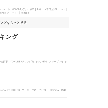
比べセット | 660584, ほまれ酒造 | 飲み比べ辛口お試しセット |
善如水ギフトセット | 742152
ングをもっと見る
キング
商事 | YOKUNERU ロングTシャツ, MTG | スリープ パジャ
ena-nv, COLOR | マッサージネックピロー, Gemma | 多機