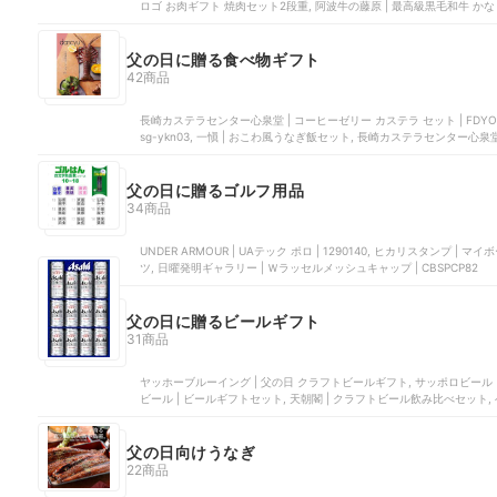
ロゴ お肉ギフト 焼肉セット2段重, 阿波牛の藤原 | 最高級黒毛和牛 かな
ロインステーキ
父の日に贈る食べ物ギフト
42商品
長崎カステラセンター心泉堂 | コーヒーゼリー カステラ セット | FDY
sg-ykn03, 一愼 | おこわ風うなぎ飯セット, 長崎カステラセンター心泉堂 
ングス | キャラメルショコラサンド
父の日に贈るゴルフ用品
34商品
UNDER ARMOUR | UAテック ポロ | 1290140, ヒカリスタンプ | マ
ツ, 日曜発明ギャラリー | Ｗラッセルメッシュキャップ | CBSPCP82
父の日に贈るビールギフト
31商品
ヤッホーブルーイング | 父の日 クラフトビールギフト, サッポロビール | サ
ビール | ビールギフトセット, 天朝閣 | クラフトビール飲み比べセット,
父の日向けうなぎ
22商品