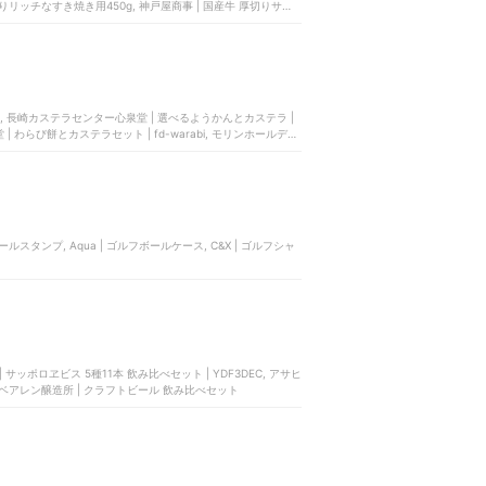
りリッチなすき焼き用450g, 神戸屋商事 | 国産牛 厚切りサー
O, 長崎カステラセンター心泉堂 | 選べるようかんとカステラ |
| わらび餅とカステラセット | fd-warabi, モリンホールディ
イボールスタンプ, Aqua | ゴルフボールケース, C&X | ゴルフシャ
ッポロヱビス 5種11本 飲み比べセット | YDF3DEC, アサヒ
 ベアレン醸造所 | クラフトビール 飲み比べセット