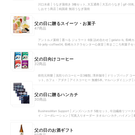
川口水産 | うなぎ蒲焼き 3種セット, 大五通商 | 大五のうなぎ | gif-008, 夏目商店 | 国産 豊橋うなぎ紅白セット, 伝食 | うなぎ蒲焼き,
しおそう商店 | 純国産 無頭うなぎ蒲焼
父の日に贈るスイーツ・お菓子
47商品
アントルメ菓樹 | 選べる ジェラート 6個 詰め合わせ | gelato-b, 長崎カステラセンター心泉堂 | コーヒーゼリー 長崎カステラセット |
fd-jelly-coffee04, 長崎カステラセンター心泉堂 | 和まごころ和菓子セット, アイビーカンパニー | アイス&シャーベット | k14605, 長
崎心泉堂 | ブリュレプリン カステラ セット | MDOB
父の日向けコーヒー
32商品
焙煎元和樂 | 浅煎りのコーヒー豆3種類, 澤井珈琲 | ドリップバッグ コ
ット, カフェ・アダチ | アイスコーヒー 無糖5本, マルハンダイニング 
父の日に贈るハンカチ
30商品
BusinessMan Support | メンズハンカチ 5枚セット, 今治繊維リソ
イ・コーポレーション | 写真入りオーダー タオルハンカチ, ハイメン | 刺繍
父の日のお酒ギフト
50商品