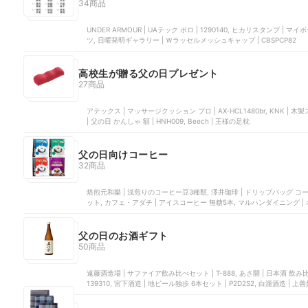
34商品
UNDER ARMOUR | UAテック ポロ | 1290140, ヒカリスタンプ | マ
ツ, 日曜発明ギャラリー | Ｗラッセルメッシュキャップ | CBSPCP82
高校生が贈る父の日プレゼント
27商品
アテックス | マッサージクッション プロ | AX-HCL1480br, KNK 
| 父の日 かんしゃ 額 | HNH009, Beech | 王様の足枕
父の日向けコーヒー
32商品
焙煎元和樂 | 浅煎りのコーヒー豆3種類, 澤井珈琲 | ドリップバッグ コ
ット, カフェ・アダチ | アイスコーヒー 無糖5本, マルハンダイニング 
父の日のお酒ギフト
50商品
遠藤酒造場 | サファイア飲み比べセット | T-888, あさ開 | 日本酒 飲み
139310, 宮下酒造 | 地ビール独歩 6本セット | P2D2S2, 白瀧酒造 | 上