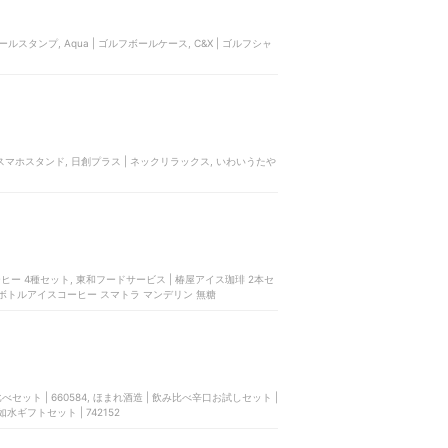
イボールスタンプ, Aqua | ゴルフボールケース, C&X | ゴルフシャ
| 木製スマホスタンド, 日創プラス | ネックリラックス, いわいうたや
ーヒー 4種セット, 東和フードサービス | 椿屋アイス珈琲 2本セ
| ボトルアイスコーヒー スマトラ マンデリン 無糖
比べセット | 660584, ほまれ酒造 | 飲み比べ辛口お試しセット |
善如水ギフトセット | 742152