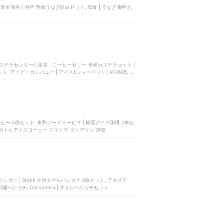
ーヒー 4種セット, 東和フードサービス | 椿屋アイス珈琲 2本セ
| ボトルアイスコーヒー スマトラ マンデリン 無糖
ースセンター | Stock 今治タオルハンカチ 6枚セット, アネステ
ハンカチ, Chrisandra | タオルハンカチセット