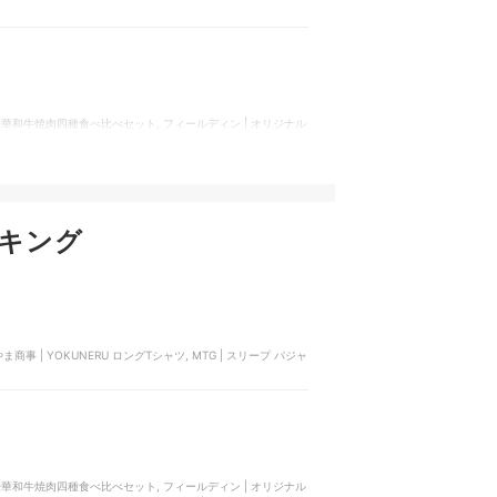
 豪華和牛焼肉四種食べ比べセット, フィールディン | オリジナル
りリッチなすき焼き用450g, 神戸屋商事 | 国産牛 厚切りサー
キング
商事 | YOKUNERU ロングTシャツ, MTG | スリープ パジャ
 豪華和牛焼肉四種食べ比べセット, フィールディン | オリジナル