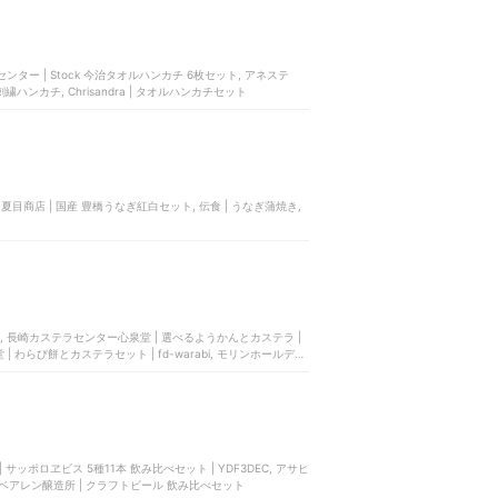
ースセンター | Stock 今治タオルハンカチ 6枚セット, アネステ
ハンカチ, Chrisandra | タオルハンカチセット
O, 長崎カステラセンター心泉堂 | 選べるようかんとカステラ |
| わらび餅とカステラセット | fd-warabi, モリンホールディ
ッポロヱビス 5種11本 飲み比べセット | YDF3DEC, アサヒ
 ベアレン醸造所 | クラフトビール 飲み比べセット