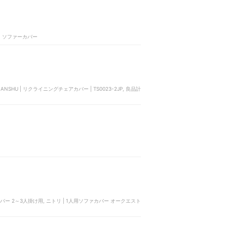
E | ソファーカバー
NSHU | リクライニングチェアカバー | TS0023-2JP, 良品計
カバー 2～3人掛け用, ニトリ | 1人用ソファカバー オークエスト