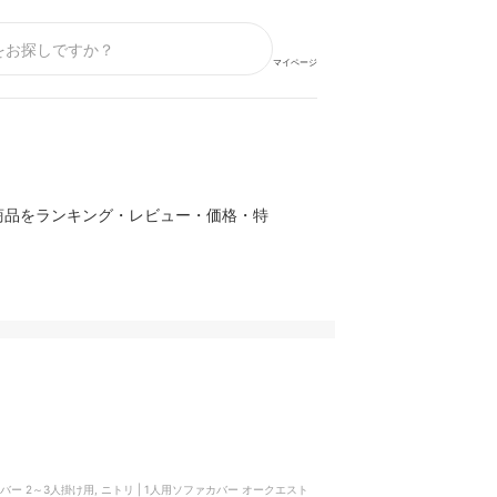
マイページ
商品をランキング・レビュー・価格・特
カバー 2～3人掛け用, ニトリ | 1人用ソファカバー オークエスト