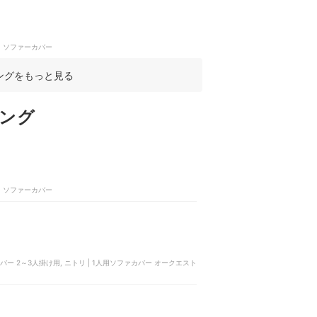
E | ソファーカバー
ングをもっと見る
ング
E | ソファーカバー
カバー 2～3人掛け用, ニトリ | 1人用ソファカバー オークエスト