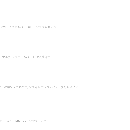
ダンデコ | ソファカバー, 観山 | ソファ座面カバー
FN | マルチ ソファーカバー 1～2人掛け用
uare | 冷感ソファカバー, ジェネレーションパス | ひんやりソフ
ァーカバー, ‎MMLYY | ソファーカバー