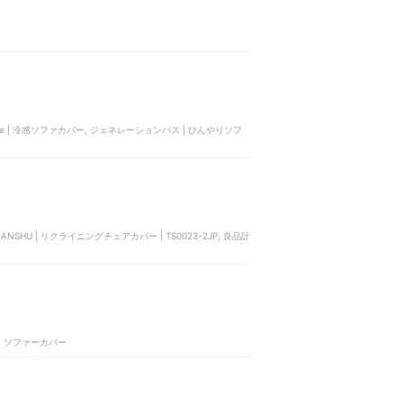
uare | 冷感ソファカバー, ジェネレーションパス | ひんやりソフ
NSHU | リクライニングチェアカバー | TS0023-2JP, 良品計
E | ソファーカバー